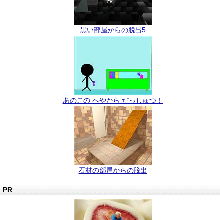
黒い部屋からの脱出5
あのこの へやから だっしゅつ！
石材の部屋からの脱出
PR