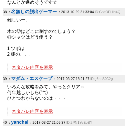
なんとか進めそうです☆
名無しの脱出ゲーマー
38 ：
：2013-10-29 21:33:04
ID:GsdOPHlh4Q
難しいー。
木の◎はどこに刺すのでしょう？
◎シャツはどう使う？
1 ツボは
2 棚の、、、
ネタバレ内容を表示
マダム・エスケープ
39 ：
：2017-03-27 18:21:27
ID:g6rtcSJC2g
いろんな攻略をみて、やっとクリア～
何年越しかしら(^^;)
ひとつわからないのは・・・
ネタバレ内容を表示
yanchal
40 ：
：2017-03-27 21:09:37
ID:2PN1YeEoBY