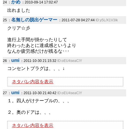
かめ
24 ：
：2010-09-14 17:02:47
出れました
名無しの脱出ゲーマー
25 ：
：2011-07-28 04:27:44
ID:y5L/X1V3Ik
クリア☆彡
進行上手間が掛かったりして
終わったあとに達成感というより
なんか疲労感だけが残るな･･･
umi
26 ：
：2011-10-30 21:15:32
ID:oEU4seaClY
コンセントプラグは、、、↓
ネタバレ内容を表示
umi
27 ：
：2011-10-30 21:40:42
ID:oEU4seaClY
１。四人がけテーブルの、、、
２。奥のドアは、、、
ネタバレ内容を表示