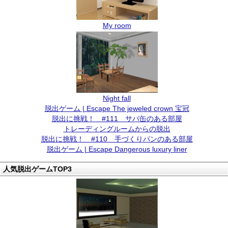
My room
Night fall
脱出ゲーム | Escape The jeweled crown 宝冠
脱出に挑戦！ #111 サバ缶のある部屋
トレーディングルームからの脱出
脱出に挑戦！ #110 手づくりパンのある部屋
脱出ゲーム | Escape Dangerous luxury liner
人気脱出ゲームTOP3