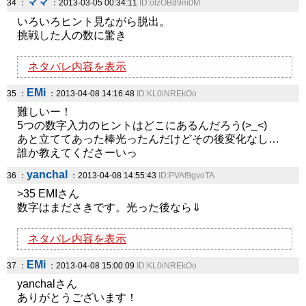
ママ
34 ：
：2013-03-05 00:34:11
ID:otzOBd9m0M
いろいろヒント見ながら脱出。
挑戦した人の数に驚き
ネタバレ内容を表示
EMi
35 ：
：2013-04-08 14:16:48
ID:KL0iNREkOo
難しいー！
5つの数字入力のヒントはどこにあるんだろう(>_<)
あと立ててあった棒光ったんだけどその後変化なし…
誰か教えてくださーいっ
yanchal
36 ：
：2013-04-08 14:55:43
ID:PVAf9gvoTA
>35 EMIさん
数字はまださきです。光った後なら⇓
ネタバレ内容を表示
EMi
37 ：
：2013-04-08 15:00:09
ID:KL0iNREkOo
yanchalさん
ありがとうございます！