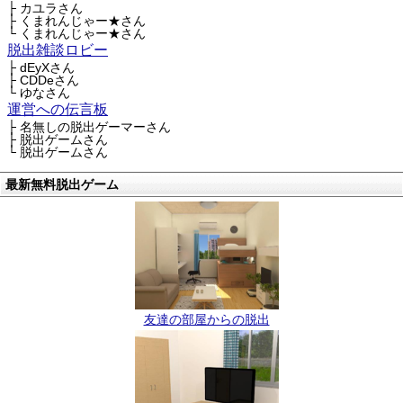
├ カユラさん
├ くまれんじゃー★さん
└ くまれんじゃー★さん
脱出雑談ロビー
├ dEyXさん
├ CDDeさん
└ ゆなさん
運営への伝言板
├ 名無しの脱出ゲーマーさん
├ 脱出ゲームさん
└ 脱出ゲームさん
最新無料脱出ゲーム
友達の部屋からの脱出