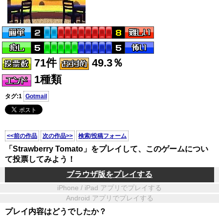
71件
49.3％
1種類
タグ:1
Gotmail
<<前の作品
次の作品>>
検索/投稿フォーム
「Strawberry Tomato」をプレイして、このゲームについ
て投票してみよう！
ブラウザ版をプレイする
iPhone / iPad アプリでプレイする
Android アプリでプレイする
プレイ内容はどうでしたか？