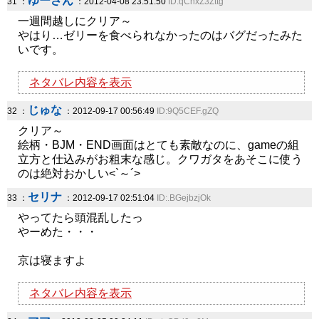
ゆーさん
31 ：
：2012-04-08 23:51:50
ID:qChxZ3Zttg
一週間越しにクリア～
やはり…ゼリーを食べられなかったのはバグだったみた
いです。
ネタバレ内容を表示
じゅな
32 ：
：2012-09-17 00:56:49
ID:9Q5CEF.gZQ
クリア～
絵柄・BJM・END画面はとても素敵なのに、gameの組
立方と仕込みがお粗末な感じ。クワガタをあそこに使う
のは絶対おかしい<`～´>
セリナ
33 ：
：2012-09-17 02:51:04
ID:.BGejbzjOk
やってたら頭混乱したっ
やーめた・・・
京は寝ますよ
ネタバレ内容を表示