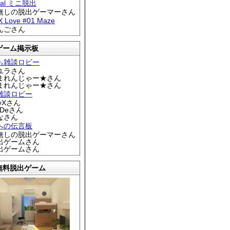
tral ミニ脱出
名無しの脱出ゲーマーさん
 X Love #01 Maze
りんごさん
ゲーム掲示板
も雑談ロビー
カユラさん
くまれんじゃー★さん
くまれんじゃー★さん
雑談ロビー
EyXさん
DDeさん
なさん
への伝言板
名無しの脱出ゲーマーさん
脱出ゲームさん
脱出ゲームさん
無料脱出ゲーム