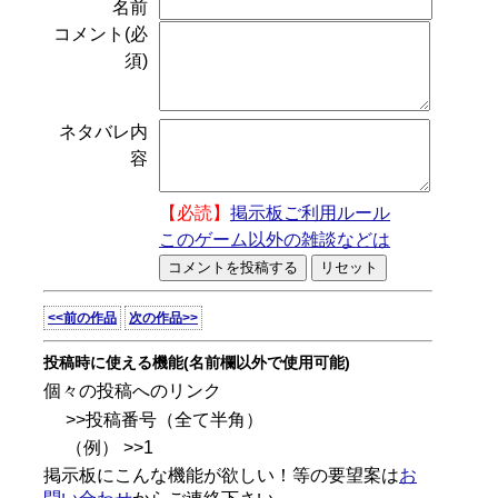
名前
コメント(必
須)
ネタバレ内
容
【必読】
掲示板ご利用ルール
このゲーム以外の雑談などは
<<前の作品
次の作品>>
投稿時に使える機能(名前欄以外で使用可能)
個々の投稿へのリンク
>>投稿番号（全て半角）
（例） >>1
掲示板にこんな機能が欲しい！等の要望案は
お