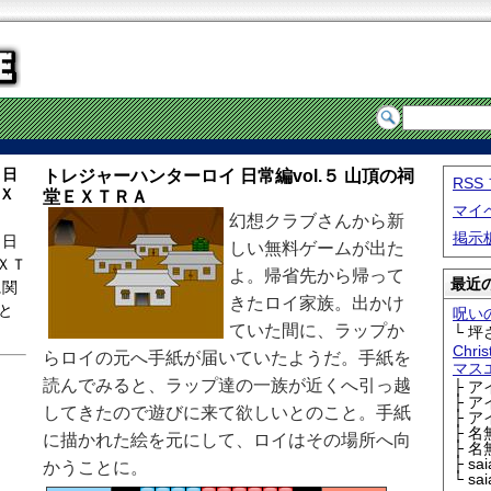
 日
トレジャーハンターロイ 日常編vol.５ 山頂の祠
RS
ＥＸ
堂ＥＸＴＲＡ
マイ
幻想クラブさんから新
掲示
 日
しい無料ゲームが出た
ＥＸＴ
よ。帰省先から帰って
最近の
に関
きたロイ家族。出かけ
と
呪い
ていた間に、ラップか
└ 坪
Chri
らロイの元へ手紙が届いていたようだ。手紙を
マス
読んでみると、ラップ達の一族が近くへ引っ越
├ 
├ 
してきたので遊びに来て欲しいとのこと。手紙
├ 
├ 
に描かれた絵を元にして、ロイはその場所へ向
├ 
├ sa
かうことに。
└ sa