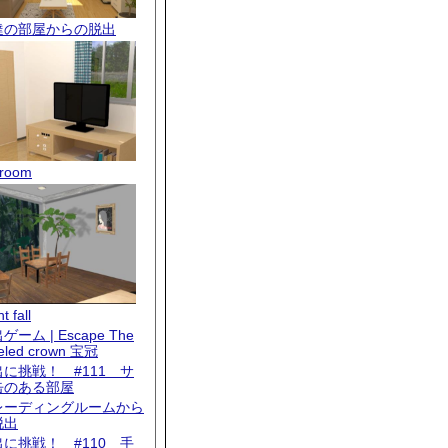
達の部屋からの脱出
room
t fall
ゲーム | Escape The
eled crown 宝冠
出に挑戦！ #111 サ
缶のある部屋
レーディングルームから
脱出
出に挑戦！ #110 手