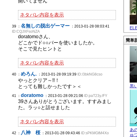
開いてません
ネタバレ内容を表示
名無しの脱出ゲーマー
39 ：
：2013-01-28 08:03:41
EL
ID:CQJXFsoNZA
doratomoさん、
簡単脱
どこかでド○○バーを使いましたか。
そこで見たヒントと
ネタバレ内容を表示
めろん.
40 ：
：2013-01-28 09:19:39
ID:/3bkNG8cso
やっとクリア～!!！
黒
とっても難しかったです＞＜
doratomo
41 ：
：2013-01-28 09:21:06
ID:paT23y./FY
39さんありがとうございます。すすみまし
た。ラッ○と話せました
ネタバレ内容を表示
あ
八神 桜
42 ：
：2013-01-28 09:43:46
ID:sPKMGtM4Xo
ゅ