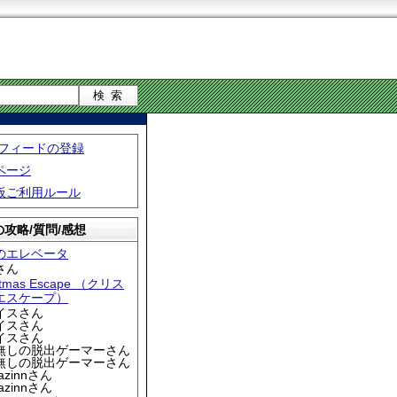
S フィードの登録
ページ
板ご利用ルール
攻略/質問/感想
のエレベータ
さん
stmas Escape （クリス
エスケープ）
アイスさん
アイスさん
アイスさん
名無しの脱出ゲーマーさん
名無しの脱出ゲーマーさん
iazinnさん
iazinnさん