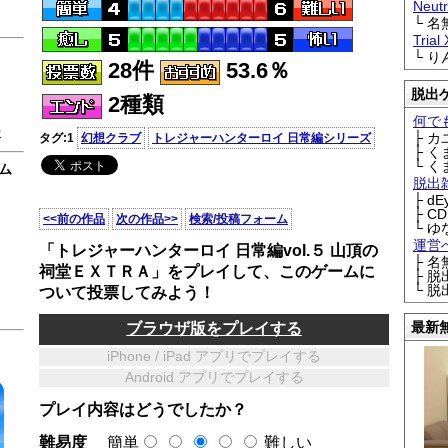
Neu
└ 
Trial
└ 
28件
53.6％
脱出
2種類
何で
0
├ 
タグ:1
幻想クラブ
トレジャーハンターロイ 日常編シリーズ
├ 
└ 
ム
脱出
├ d
├ C
<<前の作品
次の作品>>
検索/投稿フォーム
└ ゆ
運営
「トレジャーハンターロイ 日常編vol.５ 山頂の
├ 
祠堂ＥＸＴＲＡ」をプレイして、このゲームに
├ 
└ 
ついて投票してみよう！
最新
ブラウザ版をプレイする
iPhone / iPad アプリでプレイする
Android アプリでプレイする
プレイ内容はどうでしたか？
難易度
簡単
難しい