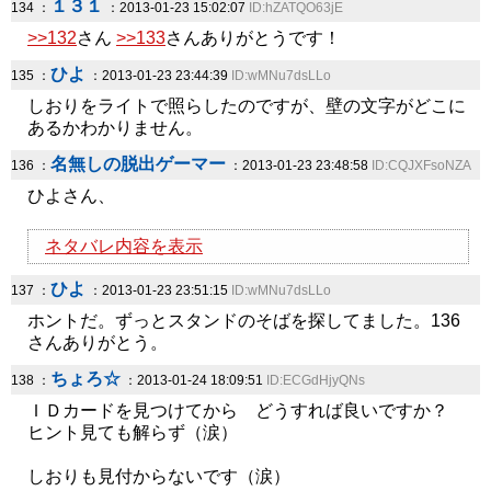
１３１
134 ：
：2013-01-23 15:02:07
ID:hZATQO63jE
>>132
さん
>>133
さんありがとうです！
ひよ
135 ：
：2013-01-23 23:44:39
ID:wMNu7dsLLo
しおりをライトで照らしたのですが、壁の文字がどこに
あるかわかりません。
名無しの脱出ゲーマー
136 ：
：2013-01-23 23:48:58
ID:CQJXFsoNZA
ひよさん、
ネタバレ内容を表示
ひよ
137 ：
：2013-01-23 23:51:15
ID:wMNu7dsLLo
ホントだ。ずっとスタンドのそばを探してました。136
さんありがとう。
ちょろ☆
138 ：
：2013-01-24 18:09:51
ID:ECGdHjyQNs
ＩＤカードを見つけてから どうすれば良いですか？
ヒント見ても解らず（涙）
しおりも見付からないです（涙）