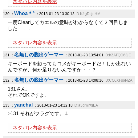
ネタバレ内容を表示
Whoa＊°
130 ：
：2013-01-23 13:30:13
ID:K/rgDcjnHM
一度Clearしてカエルの意味がわからなくて２回目しま
した．．．
ネタバレ内容を表示
名無しの脱出ゲーマー
131 ：
：2013-01-23 13:54:01
ID:hZATQO63jE
キーボードを触ってもコメがキーボードだ！しか出ない
んですが、何か足りないんですか・・？
名無しの脱出ゲーマー
132 ：
：2013-01-23 14:08:16
ID:CQJXFsoNZA
131さん、
それでOKですよ。
yanchal
133 ：
：2013-01-23 14:12:18
ID:a3gmj/XjEA
>131 それがフラグです。⇓
ネタバレ内容を表示