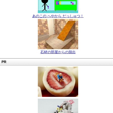
あのこの へやから だっしゅつ！
石材の部屋からの脱出
PR