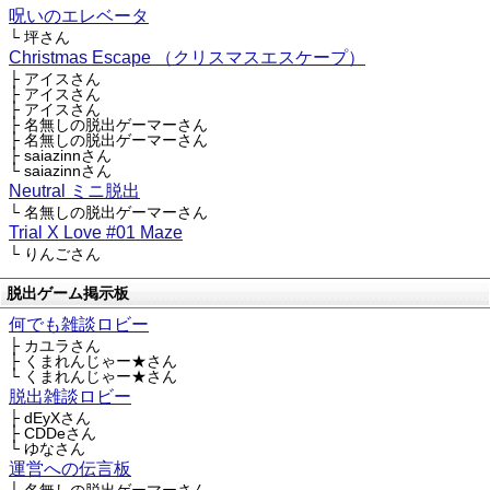
呪いのエレベータ
└ 坪さん
Christmas Escape （クリスマスエスケープ）
├ アイスさん
├ アイスさん
├ アイスさん
├ 名無しの脱出ゲーマーさん
├ 名無しの脱出ゲーマーさん
├ saiazinnさん
└ saiazinnさん
Neutral ミニ脱出
└ 名無しの脱出ゲーマーさん
Trial X Love #01 Maze
└ りんごさん
脱出ゲーム掲示板
何でも雑談ロビー
├ カユラさん
├ くまれんじゃー★さん
└ くまれんじゃー★さん
脱出雑談ロビー
├ dEyXさん
├ CDDeさん
└ ゆなさん
運営への伝言板