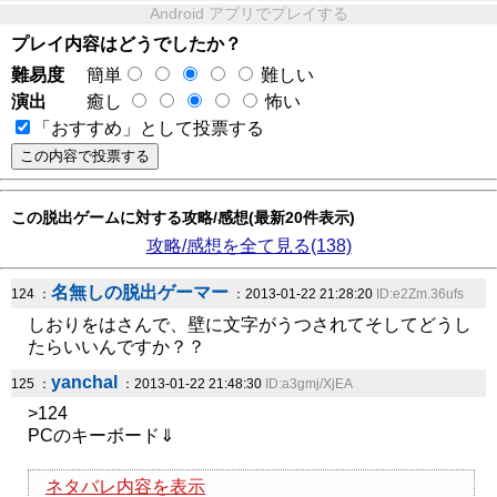
Android アプリでプレイする
プレイ内容はどうでしたか？
難易度
簡単
難しい
演出
癒し
怖い
「おすすめ」として投票する
この脱出ゲームに対する攻略/感想(最新20件表示)
攻略/感想を全て見る(138)
名無しの脱出ゲーマー
124 ：
：2013-01-22 21:28:20
ID:e2Zm.36ufs
しおりをはさんで、壁に文字がうつされてそしてどうし
たらいいんですか？？
yanchal
125 ：
：2013-01-22 21:48:30
ID:a3gmj/XjEA
>124
PCのキーボード⇓
ネタバレ内容を表示