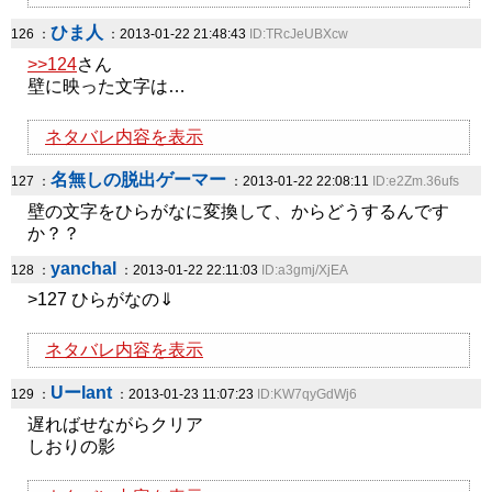
ひま人
126 ：
：2013-01-22 21:48:43
ID:TRcJeUBXcw
>>124
さん
壁に映った文字は…
ネタバレ内容を表示
名無しの脱出ゲーマー
127 ：
：2013-01-22 22:08:11
ID:e2Zm.36ufs
壁の文字をひらがなに変換して、からどうするんです
か？？
yanchal
128 ：
：2013-01-22 22:11:03
ID:a3gmj/XjEA
>127 ひらがなの⇓
ネタバレ内容を表示
Uーlant
129 ：
：2013-01-23 11:07:23
ID:KW7qyGdWj6
遅ればせながらクリア
しおりの影