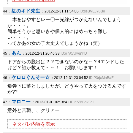
紅のキド先生
44 ：
：2012-12-31 11:54:05
ID:ssBVEJ70Bo
木をはやすとレー〇ー光線がつかえないんでしょう
か・・・。
簡単そうかと思いきや個人的にはめっちゃ難し
い・・・。
ってかあの女の子大丈夫でしょうかね（笑）
あん
45 ：
：2012-12-31 20:46:38
ID:o7AVUwqYtU
ドアからの脱出は？？できないのかな～？4エンドした
けど？誰か教えて～～！！お願いします！
ケロロぐんそー☆
46 ：
：2012-12-31 23:04:52
ID:P3rjxMnBaE
爆弾下に落としましたが、どうやって火をつけるんです
か??
マロニー
47 ：
：2013-01-01 02:18:41
ID:qrZBBhkFqI
意外と苦戦、、クリアー！
ネタバレ内容を表示