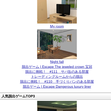
My room
Night fall
脱出ゲーム | Escape The jeweled crown 宝冠
脱出に挑戦！ #111 サバ缶のある部屋
トレーディングルームからの脱出
脱出に挑戦！ #110 手づくりパンのある部屋
脱出ゲーム | Escape Dangerous luxury liner
人気脱出ゲームTOP3