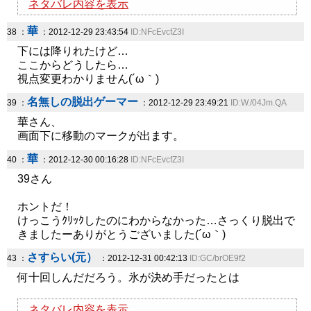
ネタバレ内容を表示
華
38 ：
：2012-12-29 23:43:54
ID:NFcEvcfZ3I
下には降りれたけど…
ここからどうしたら…
視点変更わかりません(´ω｀)
名無しの脱出ゲーマー
39 ：
：2012-12-29 23:49:21
ID:W./04Jm.QA
華さん、
画面下に移動のマークが出ます。
華
40 ：
：2012-12-30 00:16:28
ID:NFcEvcfZ3I
39さん
ホントだ！
けっこうｸﾘｯｸしたのにわからなかった…さっくり脱出で
きましたーありがとうございました(´ω｀)
さすらい(元）
43 ：
：2012-12-31 00:42:13
ID:GC/brOE9f2
何十回しんだだろう。氷が決め手だったとは
ネタバレ内容を表示