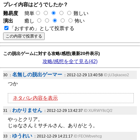
プレイ内容はどうでしたか？
難易度
簡単
難しい
演出
癒し
怖い
「おすすめ」として投票する
この脱出ゲームに対する攻略/感想(最新20件表示)
攻略/感想を全て見る(42)
名無しの脱出ゲーマー
30 ：
：2012-12-29 13:40:58
ID:jU3qkaoxo2
つか
ネタバレ内容を表示
わかりません
31 ：
：2012-12-29 13:42:37
ID:XURWY8cQ/2
やっとクリア。
じゅなさんミサチルさん、ありがとう。
ゆうれい
33 ：
：2012-12-29 14:21:17
ID:FEOWbvehcg