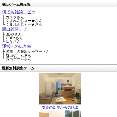
脱出ゲーム掲示板
何でも雑談ロビー
├ カユラさん
├ くまれんじゃー★さん
└ くまれんじゃー★さん
脱出雑談ロビー
├ dEyXさん
├ CDDeさん
└ ゆなさん
運営への伝言板
├ 名無しの脱出ゲーマーさん
├ 脱出ゲームさん
└ 脱出ゲームさん
最新無料脱出ゲーム
友達の部屋からの脱出