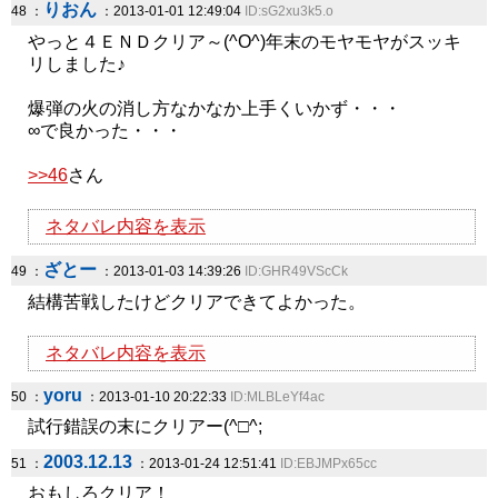
りおん
48 ：
：2013-01-01 12:49:04
ID:sG2xu3k5.o
やっと４ＥＮＤクリア～(^O^)年末のモヤモヤがスッキ
リしました♪
爆弾の火の消し方なかなか上手くいかず・・・
∞で良かった・・・
>>46
さん
ネタバレ内容を表示
ざとー
49 ：
：2013-01-03 14:39:26
ID:GHR49VScCk
結構苦戦したけどクリアできてよかった。
ネタバレ内容を表示
yoru
50 ：
：2013-01-10 20:22:33
ID:MLBLeYf4ac
試行錯誤の末にクリアー(^□^;
2003.12.13
51 ：
：2013-01-24 12:51:41
ID:EBJMPx65cc
おもしろクリア！