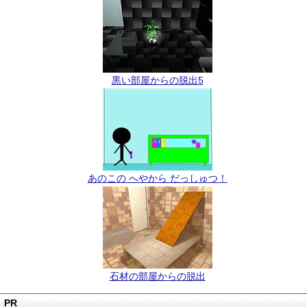
黒い部屋からの脱出5
あのこの へやから だっしゅつ！
石材の部屋からの脱出
PR