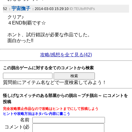
宇宙撫子
52 ：
：2014-03-03 15:29:10
ID:TEUtoRPdFs
クリア♪
４END制覇です☆
ホント、試行錯誤が必要な作品でした。
面白かった!!
攻略/感想を全て見る(42)
この脱出ゲームに対する全てのコメントから検索
質問前にアイテム名などで一度検索してみよう！
怪しげなスイッチのある部屋からの脱出～プチ脱出～ にコメントを
投稿
完全攻略禁止作品なので攻略はヒントまでにして投稿しよう
ヒントや攻略方法はネタバレ内容に書こう
名前
コメント(必