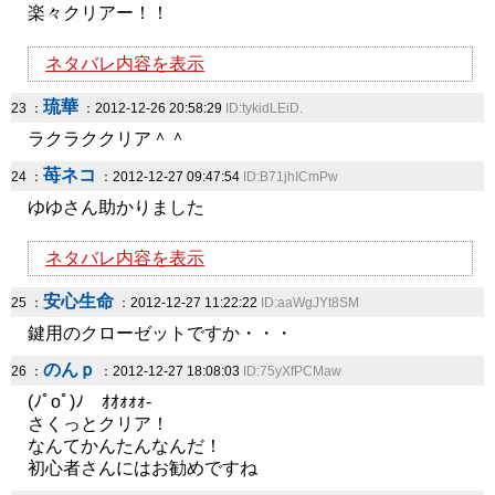
楽々クリアー！！
ネタバレ内容を表示
琉華
23 ：
：2012-12-26 20:58:29
ID:tykidLEiD.
ラクラククリア＾＾
苺ネコ
24 ：
：2012-12-27 09:47:54
ID:B71jhICmPw
ゆゆさん助かりました
ネタバレ内容を表示
安心生命
25 ：
：2012-12-27 11:22:22
ID:aaWgJYt8SM
鍵用のクローゼットですか・・・
のんｐ
26 ：
：2012-12-27 18:08:03
ID:75yXfPCMaw
(ﾉﾟοﾟ)ﾉ ｵｵｫｫｫ-
さくっとクリア！
なんてかんたんなんだ！
初心者さんにはお勧めですね