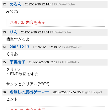
めろん
32 ：
：2012-12-30 22:14:48
ID:oWAuFDljhA
みてね
ネタバレ内容を表示
りん
33 ：
：2012-12-30 22:17:01
ID:oWAuFDljhA
簡単すぎるよ
2003.12.13
34 ：
：2013-02-14 12:19:50
ID:7MG/keIc4E
くりあ
宇宙撫子
35 ：
：2014-02-27 00:52:42
ID:TEUtoRPdFs
クリア♪
１END制覇です☆
サクッとクリア～(*^∀^*)
名無しの脱出ゲーマー
36 ：
：2018-02-16 12:59:35
ID:gE6IUPspPA
ヒント