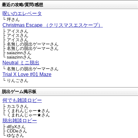
最近の攻略/質問/感想
呪いのエレベータ
└ 坪さん
Christmas Escape （クリスマスエスケープ）
├ アイスさん
├ アイスさん
├ アイスさん
├ 名無しの脱出ゲーマーさん
├ 名無しの脱出ゲーマーさん
├ saiazinnさん
└ saiazinnさん
Neutral ミニ脱出
└ 名無しの脱出ゲーマーさん
Trial X Love #01 Maze
└ りんごさん
脱出ゲーム掲示板
何でも雑談ロビー
├ カユラさん
├ くまれんじゃー★さん
└ くまれんじゃー★さん
脱出雑談ロビー
├ dEyXさん
├ CDDeさん
└ ゆなさん