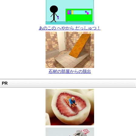
あのこの へやから だっしゅつ！
石材の部屋からの脱出
PR