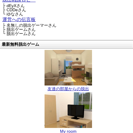
├ dEyXさん
├ CDDeさん
└ ゆなさん
運営への伝言板
├ 名無しの脱出ゲーマーさん
├ 脱出ゲームさん
└ 脱出ゲームさん
最新無料脱出ゲーム
友達の部屋からの脱出
My room