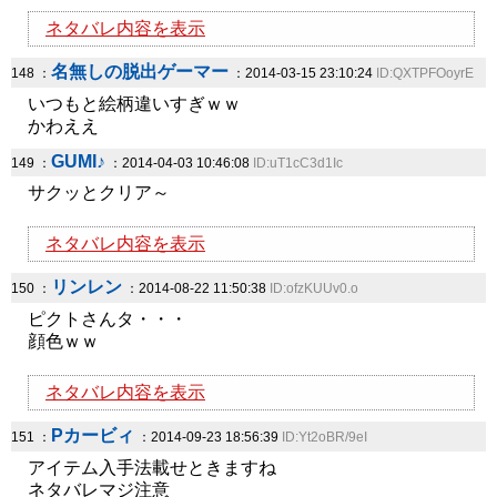
ネタバレ内容を表示
名無しの脱出ゲーマー
148 ：
：2014-03-15 23:10:24
ID:QXTPFOoyrE
いつもと絵柄違いすぎｗｗ
かわええ
GUMI♪
149 ：
：2014-04-03 10:46:08
ID:uT1cC3d1Ic
サクッとクリア～
ネタバレ内容を表示
リンレン
150 ：
：2014-08-22 11:50:38
ID:ofzKUUv0.o
ピクトさんタ・・・
顔色ｗｗ
ネタバレ内容を表示
Pカービィ
151 ：
：2014-09-23 18:56:39
ID:Yt2oBR/9eI
アイテム入手法載せときますね
ネタバレマジ注意