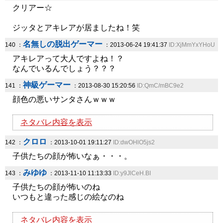
クリアー☆
ジッタとアキレアが居ましたね！笑
名無しの脱出ゲーマー
140 ：
：2013-06-24 19:41:37
ID:XjMmYxYHoU
アキレアって大人ですよね！？
なんでいるんでしょう？？？
神級ゲーマー
141 ：
：2013-08-30 15:20:56
ID:QmC/mBC9e2
顔色の悪いサンタさんｗｗｗ
ネタバレ内容を表示
クロロ
142 ：
：2013-10-01 19:11:27
ID:dwOHlO5js2
子供たちの顔が怖いなぁ・・・。
みゆゆ
143 ：
：2013-11-10 11:13:33
ID:y9JlCeH.BI
子供たちの顔が怖いのね
いつもと違った感じの絵なのね
ネタバレ内容を表示