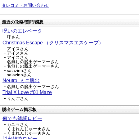
タレコミ・お問い合わせ
最近の攻略/質問/感想
呪いのエレベータ
└ 坪さん
Christmas Escape （クリスマスエスケープ）
├ アイスさん
├ アイスさん
├ アイスさん
├ 名無しの脱出ゲーマーさん
├ 名無しの脱出ゲーマーさん
├ saiazinnさん
└ saiazinnさん
Neutral ミニ脱出
└ 名無しの脱出ゲーマーさん
Trial X Love #01 Maze
└ りんごさん
脱出ゲーム掲示板
何でも雑談ロビー
├ カユラさん
├ くまれんじゃー★さん
└ くまれんじゃー★さん
脱出雑談ロビー