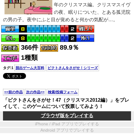
年のクリスマス編。クリスマスイヴ
の夜、眠りについた、とある孤児院
の男の子。夜中にふと目が覚めると何かの気配が…。
366件
89.9％
1種類
タグ:1
脱出ゲーム大百科
ピクトさんをさがせ！シリーズ
<<前の作品
次の作品>>
検索/投稿フォーム
「ピクトさんをさがせ！47（クリスマス2012編）」をプレ
イして、このゲームについて投票してみよう！
ブラウザ版をプレイする
iPhone / iPad アプリでプレイする
Android アプリでプレイする