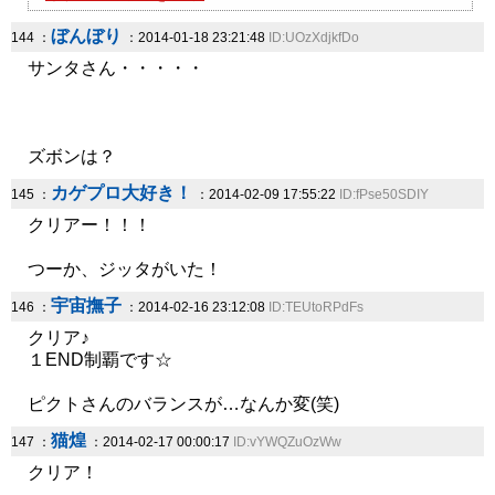
ぼんぼり
144 ：
：2014-01-18 23:21:48
ID:UOzXdjkfDo
サンタさん・・・・・
ズボンは？
カゲプロ大好き！
145 ：
：2014-02-09 17:55:22
ID:fPse50SDIY
クリアー！！！
つーか、ジッタがいた！
宇宙撫子
146 ：
：2014-02-16 23:12:08
ID:TEUtoRPdFs
クリア♪
１END制覇です☆
ピクトさんのバランスが…なんか変(笑)
猫煌
147 ：
：2014-02-17 00:00:17
ID:vYWQZuOzWw
クリア！