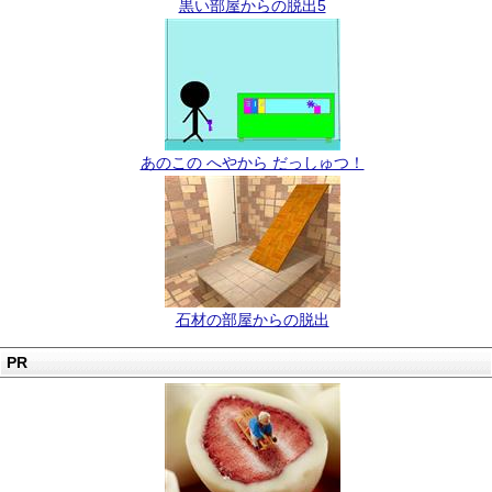
黒い部屋からの脱出5
あのこの へやから だっしゅつ！
石材の部屋からの脱出
PR