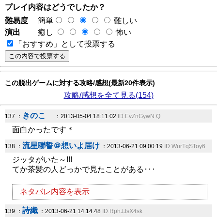
プレイ内容はどうでしたか？
難易度
簡単
難しい
演出
癒し
怖い
「おすすめ」として投票する
この脱出ゲームに対する攻略/感想(最新20件表示)
攻略/感想を全て見る(154)
きのこ
137 ：
：2013-05-04 18:11:02
ID:EvZnGywN.Q
面白かったです＊
流星聯誓＠想いよ届け
138 ：
：2013-06-21 09:00:19
ID:WurTqSToy6
ジッタがいた～!!!
てか茶髪の人どっかで見たことがある･･･
ネタバレ内容を表示
詩織
139 ：
：2013-06-21 14:14:48
ID:RphJJsX4sk