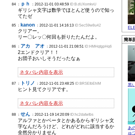
ｐｈ
84 ：
：2012-11-01 03:48:59
ID:B.dUXomkvU
ギリシャ文字は数学でほとんど使うので知っ
てたゼ
kanon
85 ：
：2012-11-01 14:16:13
ID:5ecS9w8u42
EL
クリアー。
リー〇レッ〇何回も折りたたんだよ。
簡単脱
アカ アオ
86 ：
：2012-11-01 21:08:51
ID:HMHqtgpHq6
2エンドクリア！！
お団子おいしそうだったなぁ
ネタバレ内容を表示
トリノ
87 ：
：2012-11-01 23:48:25
ID:BRSEIbEhlM
黒
ヒント見てクリアです。
ネタバレ内容を表示
せん
88 ：
：2012-11-19 14:20:09
ID:hc2datwIbs
アルファとかベータとかあるからギリシャ文
字なんだろうけど、どれがどれに該当するか
あ
全然分かりません
ゅ