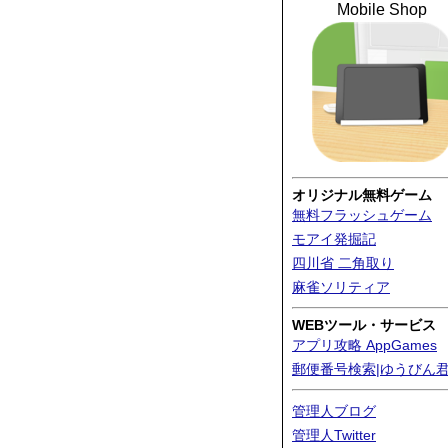
Mobile Shop
オリジナル無料ゲーム
無料フラッシュゲーム
モアイ発掘記
四川省 二角取り
麻雀ソリティア
WEBツール・サービス
アプリ攻略 AppGames
郵便番号検索|ゆうびん
管理人ブログ
管理人Twitter