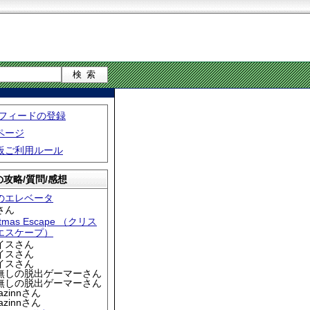
S フィードの登録
ページ
板ご利用ルール
攻略/質問/感想
のエレベータ
さん
stmas Escape （クリス
エスケープ）
アイスさん
アイスさん
アイスさん
名無しの脱出ゲーマーさん
名無しの脱出ゲーマーさん
iazinnさん
iazinnさん