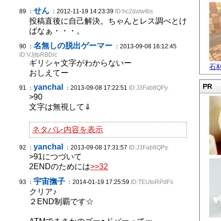
せん
89 ：
：2012-11-19 14:23:39
ID:hc2datwIbs
投稿直後に自己解決。ちゃんとレス調べとけ
ばなぁ・・・。
名無しの脱出ゲーマー
90 ：
：2013-09-08 16:12:45
ID:VJjfpRBD/c
ギリシャ文字がわからないー
石
おしえてー
PR
yanchal
91 ：
：2013-09-08 17:22:51
ID:J3Fab8QPy.
>90
文字は無視して⇓
ネタバレ内容を表示
yanchal
92 ：
：2013-09-08 17:31:57
ID:J3Fab8QPy.
>91につづいて
2ENDのためには
>>32
宇宙撫子
93 ：
：2014-01-19 17:25:59
ID:TEUtoRPdFs
クリア♪
２END制覇です☆