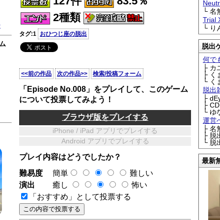
127件
83.5％
Neu
└ 
2種類
Trial
0
└ 
タグ:1
おひつじ座の脱出
ム
脱出
何で
├ 
<<前の作品
次の作品>>
検索/投稿フォーム
├ 
└ 
「Episode No.008」をプレイして、このゲーム
脱出
├ d
について投票してみよう！
├ C
└ ゆ
ブラウザ版をプレイする
運営
├ 
iPhone / iPad アプリでプレイする
├ 
Android アプリでプレイする
└ 
プレイ内容はどうでしたか？
最新
難易度
簡単
難しい
演出
癒し
怖い
「おすすめ」として投票する