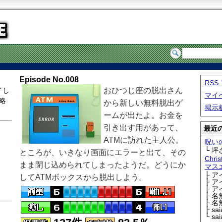
Episode No.008
RS
レイし
おひつじ座の脱出さん
マイ
略
から新しい無料脱出ゲ
掲示
ームが出たよ。お金を
引き出す用があって、
最近の
ATMに訪れた主人公。
呪い
└ 坪
ところが、いきなり画面にエラーと出て、その
Chri
まま閉じ込められてしまったようだ。どうにか
マス
├ 
してATMボックスから脱出しよう。
├ 
├ 
├ 
├ 
├ sa
└ sa