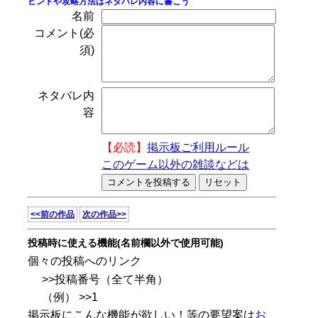
ヒントや攻略方法はネタバレ内容に書こう
名前
コメント(必
須)
ネタバレ内
容
【必読】
掲示板ご利用ルール
このゲーム以外の雑談などは
<<前の作品
次の作品>>
投稿時に使える機能(名前欄以外で使用可能)
個々の投稿へのリンク
>>投稿番号（全て半角）
（例） >>1
掲示板にこんな機能が欲しい！等の要望案は
お