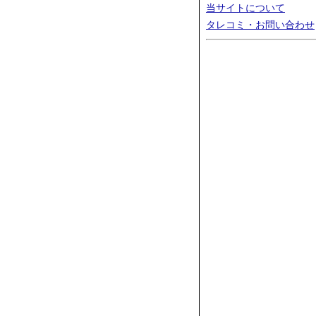
当サイトについて
タレコミ・お問い合わせ