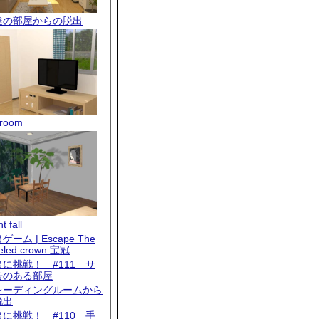
達の部屋からの脱出
room
t fall
ゲーム | Escape The
eled crown 宝冠
出に挑戦！ #111 サ
缶のある部屋
レーディングルームから
脱出
出に挑戦！ #110 手