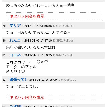
めっちゃかわいいわ―しかもチョ―簡単
ネタバレ内容を表示
マリア
79 ：
：2012-12-29 09:55:56
ID:G4nDn3NzYs
チョー可愛いいでもかんたんすぎる～
わんこ
80 ：
：2013-01-06 17:37:10
ID:SPZdReKJqs
矢印が書いているたんすは何
コロネ
81 ：
：2013-01-12 11:59:25
ID:9zfsb377sM
これはカワイイ ♡ｗ♡
モニタ―のアヒル
激カワ！♡
頑張って!
82 ：
：2013-01-12 16:15:09
ID:cn/voiXuBE
チョー簡単＆楽しい
ネタバレ内容を表示
みずほ