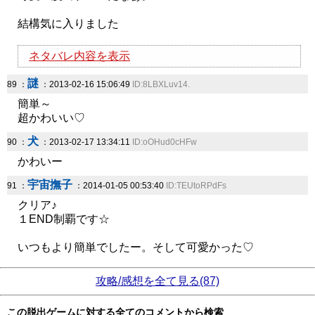
結構気に入りました
ネタバレ内容を表示
謎
89 ：
：2013-02-16 15:06:49
ID:8LBXLuv14.
簡単～
超かわいい♡
犬
90 ：
：2013-02-17 13:34:11
ID:oOHud0cHFw
かわいー
宇宙撫子
91 ：
：2014-01-05 00:53:40
ID:TEUtoRPdFs
クリア♪
１END制覇です☆
いつもより簡単でしたー。そして可愛かった♡
攻略/感想を全て見る(87)
この脱出ゲームに対する全てのコメントから検索