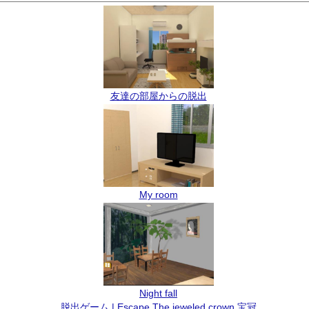
友達の部屋からの脱出
My room
Night fall
脱出ゲーム | Escape The jeweled crown 宝冠