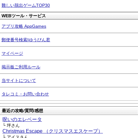
難しい脱出ゲームTOP30
WEBツール・サービス
アプリ攻略 AppGames
郵便番号検索|ゆうびん君
マイページ
掲示板ご利用ルール
当サイトについて
タレコミ・お問い合わせ
最近の攻略/質問/感想
呪いのエレベータ
└ 坪さん
Christmas Escape （クリスマスエスケープ）
├ アイスさん