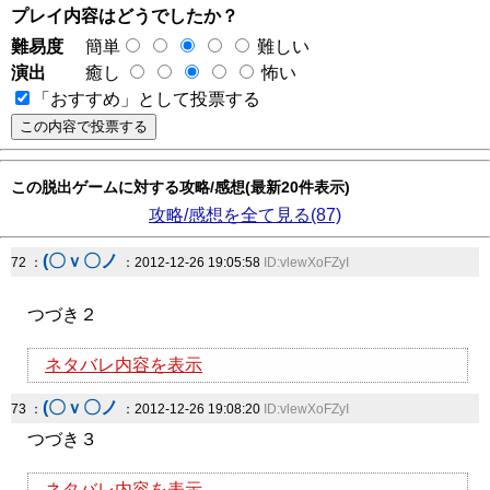
プレイ内容はどうでしたか？
難易度
簡単
難しい
演出
癒し
怖い
「おすすめ」として投票する
この脱出ゲームに対する攻略/感想(最新20件表示)
攻略/感想を全て見る(87)
(〇ｖ〇ノ
72 ：
：2012-12-26 19:05:58
ID:vlewXoFZyI
つづき２
ネタバレ内容を表示
(〇ｖ〇ノ
73 ：
：2012-12-26 19:08:20
ID:vlewXoFZyI
つづき３
ネタバレ内容を表示