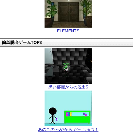
ELEMENTS
簡単脱出ゲームTOP3
黒い部屋からの脱出5
あのこの へやから だっしゅつ！