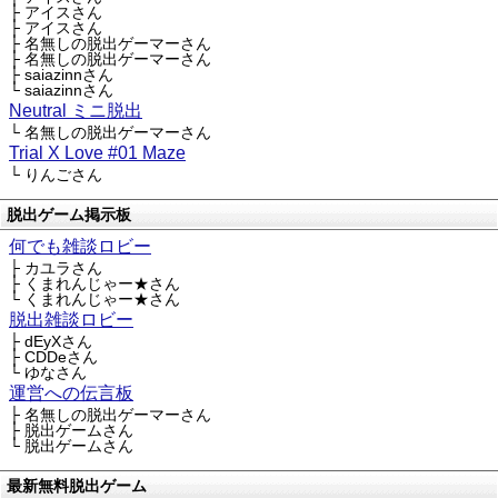
├ アイスさん
├ アイスさん
├ 名無しの脱出ゲーマーさん
├ 名無しの脱出ゲーマーさん
├ saiazinnさん
└ saiazinnさん
Neutral ミニ脱出
└ 名無しの脱出ゲーマーさん
Trial X Love #01 Maze
└ りんごさん
脱出ゲーム掲示板
何でも雑談ロビー
├ カユラさん
├ くまれんじゃー★さん
└ くまれんじゃー★さん
脱出雑談ロビー
├ dEyXさん
├ CDDeさん
└ ゆなさん
運営への伝言板
├ 名無しの脱出ゲーマーさん
├ 脱出ゲームさん
└ 脱出ゲームさん
最新無料脱出ゲーム