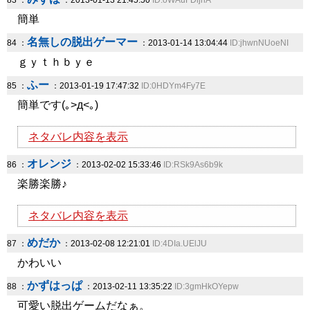
83 ：
：2013-01-13 21:45:50
ID:oWAuFDljhA
簡単
名無しの脱出ゲーマー
84 ：
：2013-01-14 13:04:44
ID:jhwnNUoeNI
ｇｙｔｈｂｙｅ
ふー
85 ：
：2013-01-19 17:47:32
ID:0HDYm4Fy7E
簡単です(｡>д<｡)ゞ
ネタバレ内容を表示
オレンジ
86 ：
：2013-02-02 15:33:46
ID:RSk9As6b9k
楽勝楽勝♪
ネタバレ内容を表示
めだか
87 ：
：2013-02-08 12:21:01
ID:4DIa.UElJU
かわいい
かずはっぱ
88 ：
：2013-02-11 13:35:22
ID:3gmHkOYepw
可愛い脱出ゲームだなぁ。