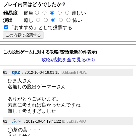
プレイ内容はどうでしたか？
難易度
簡単
難しい
演出
癒し
怖い
「おすすめ」として投票する
この脱出ゲームに対する攻略/感想(最新20件表示)
攻略/感想を全て見る(80)
qaz
61 ：
：2012-10-04 19:01:15
ID:hLsmBTPkW.
ひま人さん
名無しの脱出ゲーマーさん
ありがとうございます。
素直に考えれば良かったんですね
難しく考えすぎました
ふ～
62 ：
：2012-10-04 19:41:22
ID:5Ekr.z8PdQ
◯茶の葉・・・
入りません