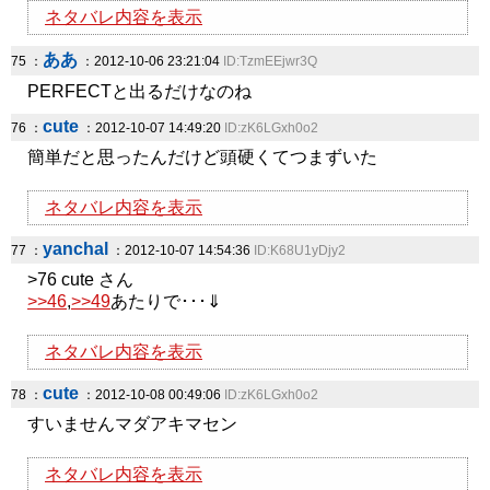
ネタバレ内容を表示
ああ
75 ：
：2012-10-06 23:21:04
ID:TzmEEjwr3Q
PERFECTと出るだけなのね
cute
76 ：
：2012-10-07 14:49:20
ID:zK6LGxh0o2
簡単だと思ったんだけど頭硬くてつまずいた
ネタバレ内容を表示
yanchal
77 ：
：2012-10-07 14:54:36
ID:K68U1yDjy2
>76 cute さん
>>46
,
>>49
あたりで･･･⇓
ネタバレ内容を表示
cute
78 ：
：2012-10-08 00:49:06
ID:zK6LGxh0o2
すいませんマダアキマセン
ネタバレ内容を表示