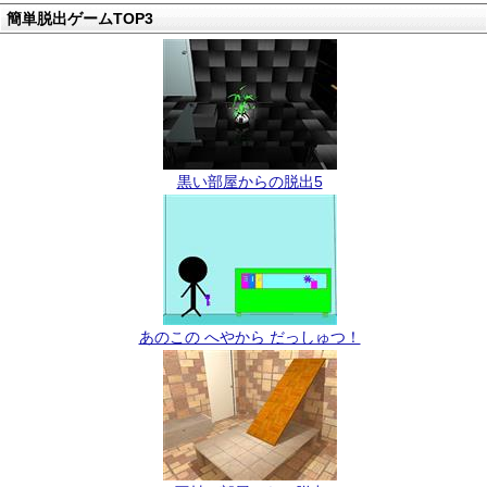
簡単脱出ゲームTOP3
黒い部屋からの脱出5
あのこの へやから だっしゅつ！