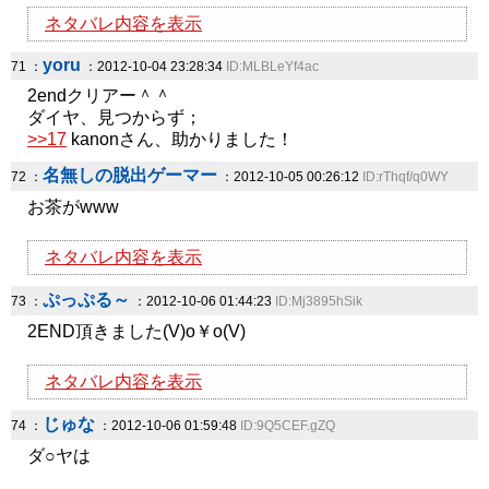
ネタバレ内容を表示
yoru
71 ：
：2012-10-04 23:28:34
ID:MLBLeYf4ac
2endクリアー＾＾
ダイヤ、見つからず；
>>17
kanonさん、助かりました！
名無しの脱出ゲーマー
72 ：
：2012-10-05 00:26:12
ID:rThqf/q0WY
お茶がwww
ネタバレ内容を表示
ぷっぷる～
73 ：
：2012-10-06 01:44:23
ID:Mj3895hSik
2END頂きました(V)o￥o(V)
ネタバレ内容を表示
じゅな
74 ：
：2012-10-06 01:59:48
ID:9Q5CEF.gZQ
ダ○ヤは