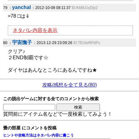
yanchal
79 ：
：2012-10-08 08:11:37
ID:K68U1yDjy2
>78 □は⇓
ネタバレ内容を表示
宇宙撫子
80 ：
：2013-12-29 23:09:26
ID:TEUtoRPdFs
クリア♪
２END制覇です☆
ダイヤはあんなところにあるんですね★
攻略/感想を全て見る(80)
この脱出ゲームに対する全てのコメントから検索
質問前にアイテム名などで一度検索してみよう！
畳の部屋 にコメントを投稿
ヒントや攻略方法はネタバレ内容に書こう