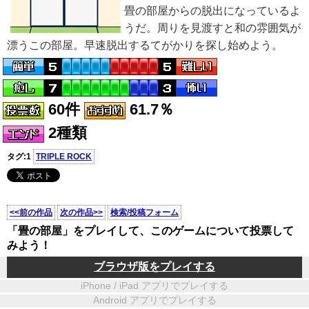
畳の部屋からの脱出になっているよ
うだ。周りを見渡すと和の雰囲気が
漂うこの部屋。早速脱出するてがかりを探し始めよう。
60件
61.7％
2種類
タグ:1
TRIPLE ROCK
<<前の作品
次の作品>>
検索/投稿フォーム
「畳の部屋」をプレイして、このゲームについて投票して
みよう！
ブラウザ版をプレイする
iPhone / iPad アプリでプレイする
Android アプリでプレイする