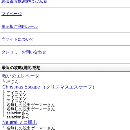
郵便番号検索|ゆうびん君
マイページ
掲示板ご利用ルール
当サイトについて
タレコミ・お問い合わせ
最近の攻略/質問/感想
呪いのエレベータ
└ 坪さん
Christmas Escape （クリスマスエスケープ）
├ アイスさん
├ アイスさん
├ アイスさん
├ 名無しの脱出ゲーマーさん
├ 名無しの脱出ゲーマーさん
├ saiazinnさん
└ saiazinnさん
Neutral ミニ脱出
└ 名無しの脱出ゲーマーさん