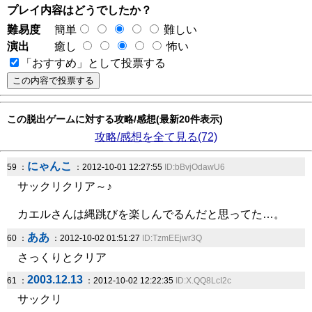
プレイ内容はどうでしたか？
難易度
簡単
難しい
演出
癒し
怖い
「おすすめ」として投票する
この脱出ゲームに対する攻略/感想(最新20件表示)
攻略/感想を全て見る(72)
にゃんこ
59 ：
：2012-10-01 12:27:55
ID:bBvjOdawU6
サックリクリア～♪
カエルさんは縄跳びを楽しんでるんだと思ってた…。
ああ
60 ：
：2012-10-02 01:51:27
ID:TzmEEjwr3Q
さっくりとクリア
2003.12.13
61 ：
：2012-10-02 12:22:35
ID:X.QQ8LcI2c
サックリ