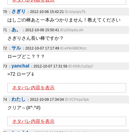
さぎり
70 ：
：2012-10-06 15:42:21
ID:/o/ysqryTk
はしごの棒あと一本みつかりません！教えてください
あ。
71 ：
：2012-10-06 15:50:41
ID:jOi5qxbLdA
さぎりさん長い棒ですか？
サル
72 ：
：2012-10-07 17:17:49
ID:ePkHBBOKzc
ロープどこ？？？
yanchal
73 ：
：2012-10-07 17:31:56
ID:K68U1yDjy2
>72 ロープ⇓
ネタバレ内容を表示
わたし
74 ：
：2012-10-09 17:34:04
ID:VCPzqs/3pk
クリア～(#^.^#)
ネタバレ内容を表示