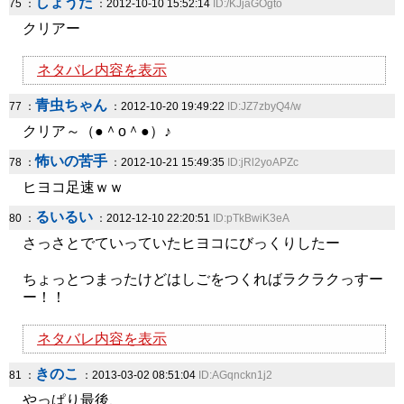
しょうた
75 ：
：2012-10-10 15:52:14
ID:/KJjaGOgto
クリアー
ネタバレ内容を表示
青虫ちゃん
77 ：
：2012-10-20 19:49:22
ID:JZ7zbyQ4/w
クリア～（●＾o＾●）♪
怖いの苦手
78 ：
：2012-10-21 15:49:35
ID:jRl2yoAPZc
ヒヨコ足速ｗｗ
るいるい
80 ：
：2012-12-10 22:20:51
ID:pTkBwiK3eA
さっさとでていっていたヒヨコにびっくりしたー
ちょっとつまったけどはしごをつくればラクラクっすー
ー！！
ネタバレ内容を表示
きのこ
81 ：
：2013-03-02 08:51:04
ID:AGqnckn1j2
やっぱり最後、