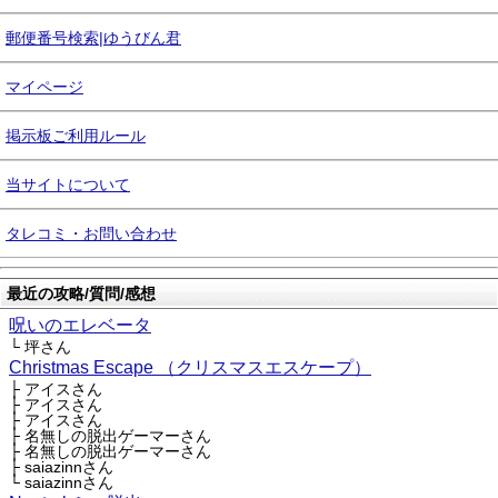
郵便番号検索|ゆうびん君
マイページ
掲示板ご利用ルール
当サイトについて
タレコミ・お問い合わせ
最近の攻略/質問/感想
呪いのエレベータ
└ 坪さん
Christmas Escape （クリスマスエスケープ）
├ アイスさん
├ アイスさん
├ アイスさん
├ 名無しの脱出ゲーマーさん
├ 名無しの脱出ゲーマーさん
├ saiazinnさん
└ saiazinnさん