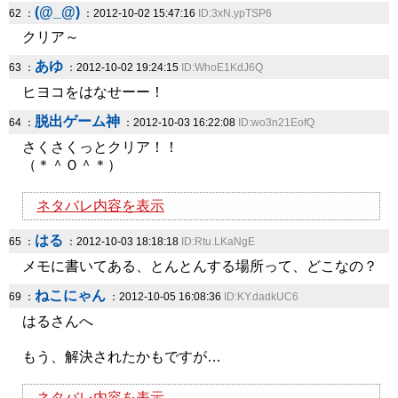
(@_@)
62 ：
：2012-10-02 15:47:16
ID:3xN.ypTSP6
クリア～
あゆ
63 ：
：2012-10-02 19:24:15
ID:WhoE1KdJ6Q
ヒヨコをはなせーー！
脱出ゲーム神
64 ：
：2012-10-03 16:22:08
ID:wo3n21EofQ
さくさくっとクリア！！
（＊＾Ｏ＾＊）
ネタバレ内容を表示
はる
65 ：
：2012-10-03 18:18:18
ID:Rtu.LKaNgE
メモに書いてある、とんとんする場所って、どこなの？
ねこにゃん
69 ：
：2012-10-05 16:08:36
ID:KY.dadkUC6
はるさんへ
もう、解決されたかもですが…
ネタバレ内容を表示