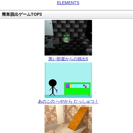
ELEMENTS
簡単脱出ゲームTOP3
黒い部屋からの脱出5
あのこの へやから だっしゅつ！