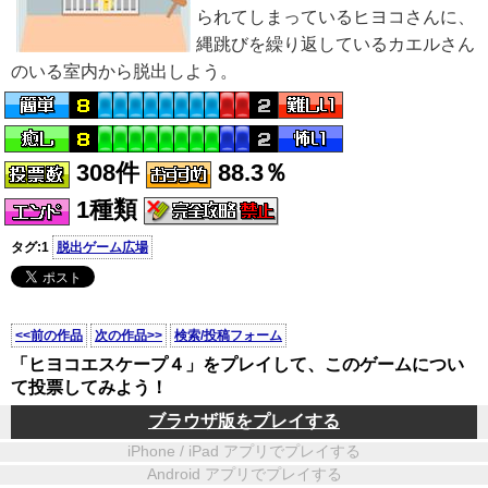
られてしまっているヒヨコさんに、
縄跳びを繰り返しているカエルさん
のいる室内から脱出しよう。
308件
88.3％
1種類
タグ:1
脱出ゲーム広場
<<前の作品
次の作品>>
検索/投稿フォーム
「ヒヨコエスケープ４」をプレイして、このゲームについ
て投票してみよう！
ブラウザ版をプレイする
iPhone / iPad アプリでプレイする
Android アプリでプレイする