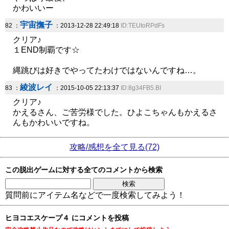
かわいいー
宇宙撫子
82 ：
：2013-12-28 22:49:18
ID:TEUtoRPdFs
クリア♪
１END制覇です☆
縄跳びは好きでやってたわけではないんですね…。
綾波レイ
83 ：
：2015-10-05 22:13:37
ID:8g34FB5.BI
クリア♪
かえるさん、ご苦労様でした。ひよこちゃんもかえるさ
んもかわいいですね。
攻略/感想を全て見る(72)
この脱出ゲームに対する全てのコメントから検索
質問前にアイテム名などで一度検索してみよう！
ヒヨコエスケープ４ にコメントを投稿