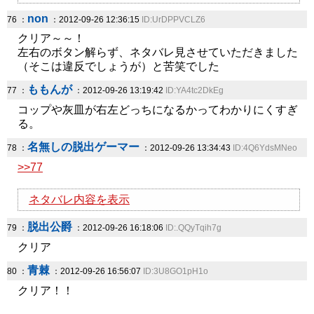
non
76 ：
：2012-09-26 12:36:15
ID:UrDPPVCLZ6
クリア～～！
左右のボタン解らず、ネタバレ見させていただきました
（そこは違反でしょうが）と苦笑でした
ももんが
77 ：
：2012-09-26 13:19:42
ID:YA4tc2DkEg
コップや灰皿が右左どっちになるかってわかりにくすぎ
る。
名無しの脱出ゲーマー
78 ：
：2012-09-26 13:34:43
ID:4Q6YdsMNeo
>>77
ネタバレ内容を表示
脱出公爵
79 ：
：2012-09-26 16:18:06
ID:.QQyTqih7g
クリア
青棘
80 ：
：2012-09-26 16:56:07
ID:3U8GO1pH1o
クリア！！