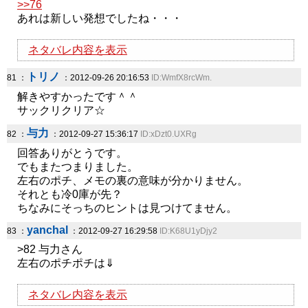
>>76
あれは新しい発想でしたね・・・
ネタバレ内容を表示
トリノ
81 ：
：2012-09-26 20:16:53
ID:WmfX8rcWm.
解きやすかったです＾＾
サックリクリア☆
与力
82 ：
：2012-09-27 15:36:17
ID:xDzt0.UXRg
回答ありがとうです。
でもまたつまりました。
左右のポチ、メモの裏の意味が分かりません。
それとも冷0庫が先？
ちなみにそっちのヒントは見つけてません。
yanchal
83 ：
：2012-09-27 16:29:58
ID:K68U1yDjy2
>82 与力さん
左右のポチポチは⇓
ネタバレ内容を表示