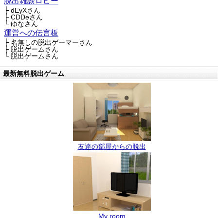
脱出雑談ロビー
├ dEyXさん
├ CDDeさん
└ ゆなさん
運営への伝言板
├ 名無しの脱出ゲーマーさん
├ 脱出ゲームさん
└ 脱出ゲームさん
最新無料脱出ゲーム
友達の部屋からの脱出
My room