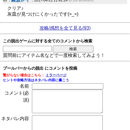
93 ：
：2017-04-21 21:42:24
ID:U8.WObNH3.
クリア♪
灰皿が見つけにくかったです(>_<)
攻略/感想を全て見る(93)
この脱出ゲームに対する全てのコメントから検索
質問前にアイテム名などで一度検索してみよう！
プールバーからの脱出 にコメントを投稿
繋がらない場合はこちら：
ミラーページ
ヒントや攻略方法はネタバレ内容に書こう
名前
コメント(必
須)
ネタバレ内容