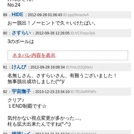
No.24
HIDE
89 ：
：2012-09-28 01:06:43
ID:zgq3hnazwA
おー脱出！ノーヒントで久々いけたばい。
さすらい
90 ：
：2012-09-28 12:26:05
ID:VCPzqs/3pk
3のボールは
ネタバレ内容を表示
けんぴ
91 ：
：2012-09-28 16:08:34
ID:FmLD2Q5teU
名無しさん、さすらいさん、有難うございました！
無事脱出成功しました(^^)/
宇宙撫子
92 ：
：2013-12-23 23:34:10
ID:TEUtoRPdFs
クリア♪
１END制覇です☆
気付かない視点変更が多かった…。
柱も拡大出来たんですね(^-^;)
綾波レイ