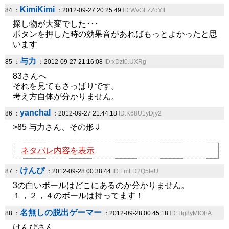
KimiKimi
84 ：
：2012-09-27 20:25:49
ID:WvGFZZdYII
探し物が大変でした･･･
ボタンを押した時の効果音があればもっとよかったと思
います
与力
85 ：
：2012-09-27 21:16:08
ID:xDzt0.UXRg
83さんへ
それを見てもさっぱりです。
考え方自体が分かりません。
yanchal
86 ：
：2012-09-27 21:44:18
ID:K68U1yDjy2
>85 与力さん、その形⇓
ネタバレ内容を表示
けんぴ
87 ：
：2012-09-28 00:38:44
ID:FmLD2Q5teU
3の白いボールはどこにあるのか分かりません。
１，２，４のボールは持ってます！
名無しの脱出ゲーマー
88 ：
：2012-09-28 00:45:18
ID:Ttg8yMfOhA
けんぴさん、