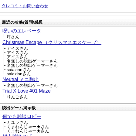
タレコミ・お問い合わせ
最近の攻略/質問/感想
呪いのエレベータ
└ 坪さん
Christmas Escape （クリスマスエスケープ）
├ アイスさん
├ アイスさん
├ アイスさん
├ 名無しの脱出ゲーマーさん
├ 名無しの脱出ゲーマーさん
├ saiazinnさん
└ saiazinnさん
Neutral ミニ脱出
└ 名無しの脱出ゲーマーさん
Trial X Love #01 Maze
└ りんごさん
脱出ゲーム掲示板
何でも雑談ロビー
├ カユラさん
├ くまれんじゃー★さん
└ くまれんじゃー★さん