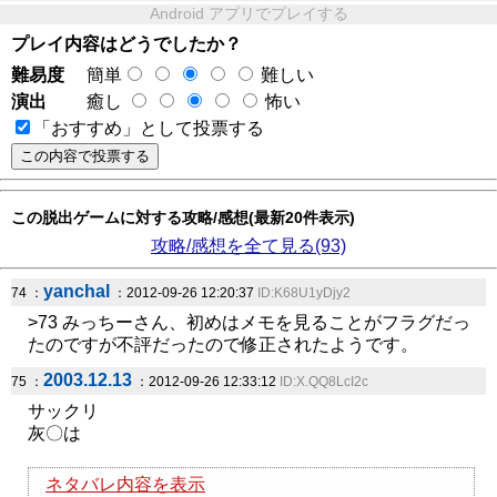
Android アプリでプレイする
プレイ内容はどうでしたか？
難易度
簡単
難しい
演出
癒し
怖い
「おすすめ」として投票する
この脱出ゲームに対する攻略/感想(最新20件表示)
攻略/感想を全て見る(93)
yanchal
74 ：
：2012-09-26 12:20:37
ID:K68U1yDjy2
>73 みっちーさん、初めはメモを見ることがフラグだっ
たのですが不評だったので修正されたようです。
2003.12.13
75 ：
：2012-09-26 12:33:12
ID:X.QQ8LcI2c
サックリ
灰〇は
ネタバレ内容を表示