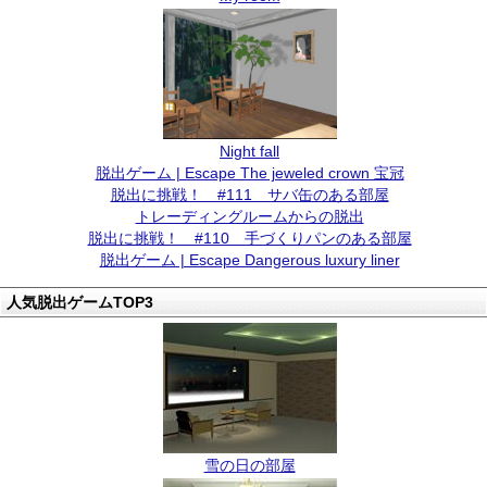
Night fall
脱出ゲーム | Escape The jeweled crown 宝冠
脱出に挑戦！ #111 サバ缶のある部屋
トレーディングルームからの脱出
脱出に挑戦！ #110 手づくりパンのある部屋
脱出ゲーム | Escape Dangerous luxury liner
人気脱出ゲームTOP3
雪の日の部屋