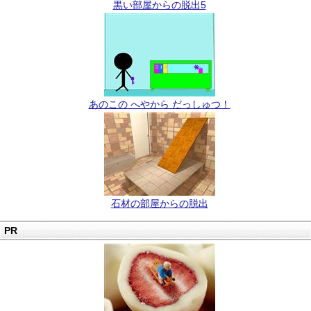
黒い部屋からの脱出5
あのこの へやから だっしゅつ！
石材の部屋からの脱出
PR