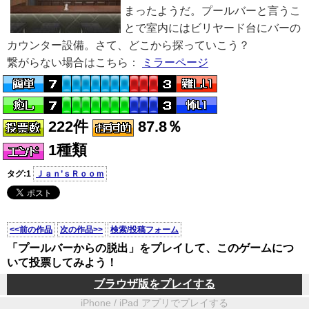
まったようだ。プールバーと言うこ
とで室内にはビリヤード台にバーの
カウンター設備。さて、どこから探っていこう？
繋がらない場合はこちら：
ミラーページ
222件
87.8％
1種類
タグ:1
Ｊａｎ’ｓＲｏｏｍ
<<前の作品
次の作品>>
検索/投稿フォーム
「プールバーからの脱出」をプレイして、このゲームにつ
いて投票してみよう！
ブラウザ版をプレイする
iPhone / iPad アプリでプレイする