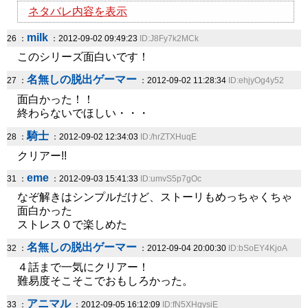
ネタバレ内容を表示
milk
26 ：
：2012-09-02 09:49:23
ID:J8Fy7k2MCk
このシリーズ面白いです！
名無しの脱出ゲーマー
27 ：
：2012-09-02 11:28:34
ID:ehjyOg4y52
面白かった！！
終わらないでほしい・・・
騎士
28 ：
：2012-09-02 12:34:03
ID:/hrZTXHuqE
クリアー!!
eme
31 ：
：2012-09-03 15:41:33
ID:umvS5p7gOc
なぞ解きはシンプルだけど、ストーリもめっちゃくちゃ
面白かった
ストレス０で楽しめた
名無しの脱出ゲーマー
32 ：
：2012-09-04 20:00:30
ID:bSoEY4KjoA
４話まで一気にクリアー！
難易度そこそこでおもしろかった。
アニマル
33 ：
：2012-09-05 16:12:09
ID:fN5XHgysiE