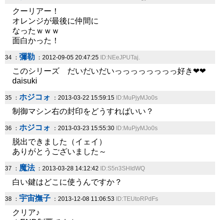
クーリアー！
オレンジが最後に仲間に
なったｗｗｗ
面白かった！
彌勒
34 ：
：2012-09-05 20:47:25
ID:NEeJPUTaj.
このシリーズ だいだいだいっっっっっっっっ好き❤❤
daisuki
ホジコォ
35 ：
：2013-03-22 15:59:15
ID:MuPjyMJo0s
制御マシン右の封印をどうすればいい？
ホジコォ
36 ：
：2013-03-23 15:55:30
ID:MuPjyMJo0s
脱出できました（イェイ）
ありがとうございました～
魔法
37 ：
：2013-03-28 14:12:42
ID:S5n3SHIdWQ
白い鍵はどこに使うんですか？
宇宙撫子
38 ：
：2013-12-08 11:06:53
ID:TEUtoRPdFs
クリア♪