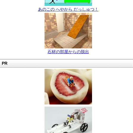
あのこの へやから だっしゅつ！
石材の部屋からの脱出
PR