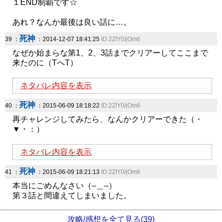
１END制覇です☆
あれ？なんか最後は良い話に…。
死神
39 ：
：2014-12-07 18:41:25
ID:2ZIY0/jOm6
なぜか始まらな第1、2、3話までクリアーしてここまで
来たのに（TへT）
ネタバレ内容を表示
死神
40 ：
：2015-06-09 18:18:22
ID:2ZIY0/jOm6
再チャレンジしてみたら、なんかクリアーできた（・
▼・：）
ネタバレ内容を表示
死神
41 ：
：2015-06-09 18:21:13
ID:2ZIY0/jOm6
本当にごめんなさい（–＿–）
第３話と間違えてしまいました。
攻略/感想を全て見る(39)