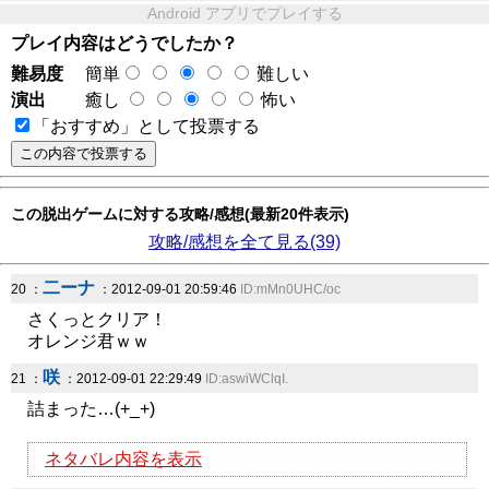
Android アプリでプレイする
プレイ内容はどうでしたか？
難易度
簡単
難しい
演出
癒し
怖い
「おすすめ」として投票する
この脱出ゲームに対する攻略/感想(最新20件表示)
攻略/感想を全て見る(39)
二ーナ
20 ：
：2012-09-01 20:59:46
ID:mMn0UHC/oc
さくっとクリア！
オレンジ君ｗｗ
咲
21 ：
：2012-09-01 22:29:49
ID:aswiWClqI.
詰まった…(+_+)
ネタバレ内容を表示