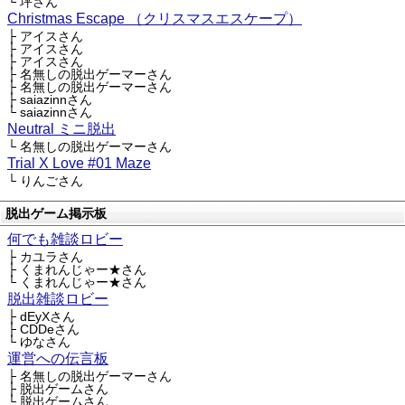
└ 坪さん
Christmas Escape （クリスマスエスケープ）
├ アイスさん
├ アイスさん
├ アイスさん
├ 名無しの脱出ゲーマーさん
├ 名無しの脱出ゲーマーさん
├ saiazinnさん
└ saiazinnさん
Neutral ミニ脱出
└ 名無しの脱出ゲーマーさん
Trial X Love #01 Maze
└ りんごさん
脱出ゲーム掲示板
何でも雑談ロビー
├ カユラさん
├ くまれんじゃー★さん
└ くまれんじゃー★さん
脱出雑談ロビー
├ dEyXさん
├ CDDeさん
└ ゆなさん
運営への伝言板
├ 名無しの脱出ゲーマーさん
├ 脱出ゲームさん
└ 脱出ゲームさん