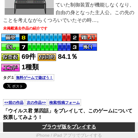
ていた制御装置が機能しなくなり、
自由の身となった主人公。この先の
ことを考えながらくつろいでいたその時…。
未掲載過去作品の紹介です
69件
84.1％
1種類
タグ:1
無料ゲームで遊ぼう！
<<前の作品
次の作品>>
検索/投稿フォーム
「ウイルス君 第四話」をプレイして、このゲームについて
投票してみよう！
ブラウザ版をプレイする
iPhone / iPad アプリでプレイする