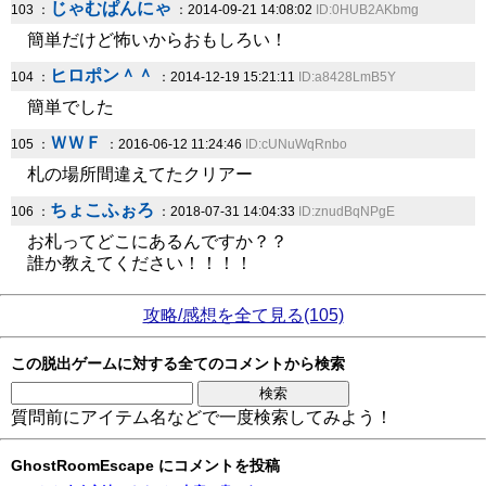
じゃむぱんにゃ
103 ：
：2014-09-21 14:08:02
ID:0HUB2AKbmg
簡単だけど怖いからおもしろい！
ヒロポン＾＾
104 ：
：2014-12-19 15:21:11
ID:a8428LmB5Y
簡単でした
ＷＷＦ
105 ：
：2016-06-12 11:24:46
ID:cUNuWqRnbo
札の場所間違えてたクリアー
ちょこふぉろ
106 ：
：2018-07-31 14:04:33
ID:znudBqNPgE
お札ってどこにあるんですか？？
誰か教えてください！！！！
攻略/感想を全て見る(105)
この脱出ゲームに対する全てのコメントから検索
質問前にアイテム名などで一度検索してみよう！
GhostRoomEscape にコメントを投稿