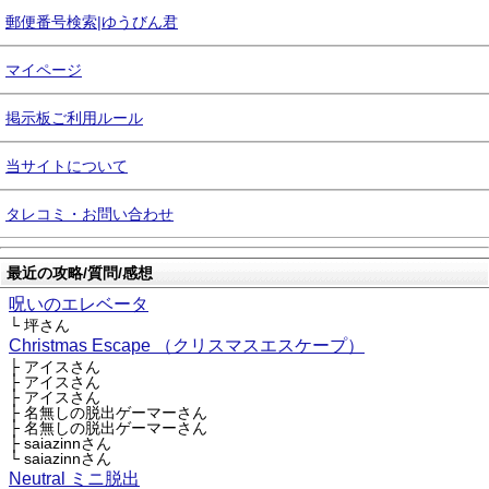
郵便番号検索|ゆうびん君
マイページ
掲示板ご利用ルール
当サイトについて
タレコミ・お問い合わせ
最近の攻略/質問/感想
呪いのエレベータ
└ 坪さん
Christmas Escape （クリスマスエスケープ）
├ アイスさん
├ アイスさん
├ アイスさん
├ 名無しの脱出ゲーマーさん
├ 名無しの脱出ゲーマーさん
├ saiazinnさん
└ saiazinnさん
Neutral ミニ脱出