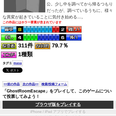
公。少し中を調べてから帰るつもり
だったが、調べているうちに、様々
な異変が起きていることに気付き始める…。
この作品にはホラー要素が含まれています
311件
79.7％
1種類
タグ:1
masa
<<前の作品
次の作品>>
検索/投稿フォーム
「GhostRoomEscape」をプレイして、このゲームについ
て投票してみよう！
ブラウザ版をプレイする
iPhone / iPad アプリでプレイする