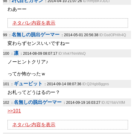
2代目ヒカキン
98 ：
：2014-04-10 21:07:26
ID:RmyBKVJDLI
わあーー
ネタバレ内容を表示
名無しの脱出ゲーマー
99 ：
：2014-05-01 20:56:38
ID:GsdOPHlh4Q
変わらずセンスいいですねー
凛
100 ：
：2014-08-09 08:07:17
ID:VlvkYNmWsQ
ノーヒントクリア♪
ってか怖かったｗ
ギュービット
101 ：
：2014-09-14 08:07:36
ID:Q2HgbBggns
お札ってどうはるのー？
名無しの脱出ゲーマー
102 ：
：2014-09-19 16:03:27
ID:/I2YbbVXfM
>>101
ネタバレ内容を表示