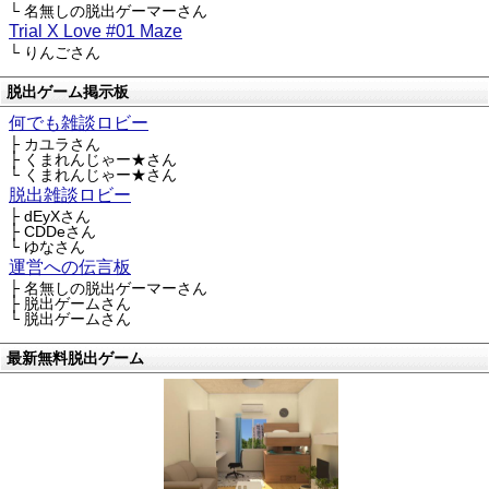
└ 名無しの脱出ゲーマーさん
Trial X Love #01 Maze
└ りんごさん
脱出ゲーム掲示板
何でも雑談ロビー
├ カユラさん
├ くまれんじゃー★さん
└ くまれんじゃー★さん
脱出雑談ロビー
├ dEyXさん
├ CDDeさん
└ ゆなさん
運営への伝言板
├ 名無しの脱出ゲーマーさん
├ 脱出ゲームさん
└ 脱出ゲームさん
最新無料脱出ゲーム