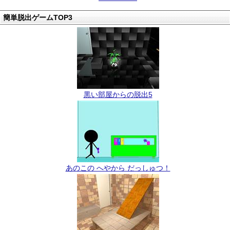
簡単脱出ゲームTOP3
黒い部屋からの脱出5
あのこの へやから だっしゅつ！