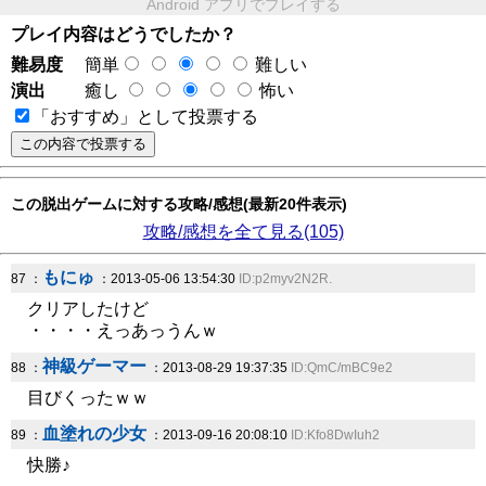
Android アプリでプレイする
プレイ内容はどうでしたか？
難易度
簡単
難しい
演出
癒し
怖い
「おすすめ」として投票する
この脱出ゲームに対する攻略/感想(最新20件表示)
攻略/感想を全て見る(105)
もにゅ
87 ：
：2013-05-06 13:54:30
ID:p2myv2N2R.
クリアしたけど
・・・・えっあっうんｗ
神級ゲーマー
88 ：
：2013-08-29 19:37:35
ID:QmC/mBC9e2
目びくったｗｗ
血塗れの少女
89 ：
：2013-09-16 20:08:10
ID:Kfo8DwIuh2
快勝♪