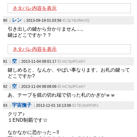
ネタバレ内容を表示
レン
90 ：
：2013-09-19 01:03:56
ID:ZpYfe3MnVQ
引き出しの鍵から分かりません…。
鍵はどこですか？？
ネタバレ内容を表示
空
91 ：
：2013-11-04 08:01:17
ID:mCXpIPCebY
鍵しめると、なんか、やばい事なります。お札の鍵って
どこですか?
空
92 ：
：2013-11-04 08:08:06
ID:mCXpIPCebY
あ、テープを鏡の切れ端で切った札のかぎがｗｗ
宇宙撫子
93 ：
：2013-12-01 16:13:06
ID:TEUtoRPdFs
クリア♪
１END制覇です☆
なかなかに恐かった～!!