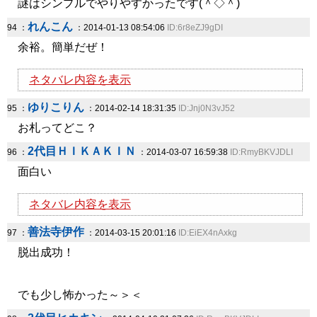
謎はシンプルでやりやすかったです(＾◇＾)
れんこん
94 ：
：2014-01-13 08:54:06
ID:6r8eZJ9gDI
余裕。簡単だぜ！
ネタバレ内容を表示
ゆりこりん
95 ：
：2014-02-14 18:31:35
ID:Jnj0N3vJ52
お札ってどこ？
2代目ＨＩＫＡＫＩＮ
96 ：
：2014-03-07 16:59:38
ID:RmyBKVJDLI
面白い
ネタバレ内容を表示
善法寺伊作
97 ：
：2014-03-15 20:01:16
ID:EiEX4nAxkg
脱出成功！
でも少し怖かった～＞＜