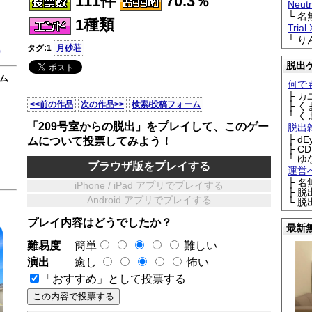
111件
70.3％
Neu
└ 
1種類
Trial
└ 
タグ:1
月砂荘
0
脱出
ム
何で
├ 
<<前の作品
次の作品>>
検索/投稿フォーム
├ 
└ 
「209号室からの脱出」をプレイして、このゲー
脱出
├ d
ムについて投票してみよう！
├ C
└ ゆ
ブラウザ版をプレイする
運営
├ 
iPhone / iPad アプリでプレイする
├ 
Android アプリでプレイする
└ 
プレイ内容はどうでしたか？
最新
難易度
簡単
難しい
演出
癒し
怖い
「おすすめ」として投票する