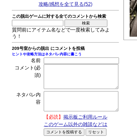
攻略/感想を全て見る(52)
この脱出ゲームに対する全てのコメントから検索
質問前にアイテム名などで一度検索してみよ
う！
209号室からの脱出 にコメントを投稿
ヒントや攻略方法はネタバレ内容に書こう
名前
コメント(必
須)
ネタバレ内
容
【必読】
掲示板ご利用ルール
このゲーム以外の雑談などは