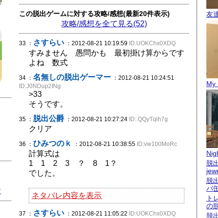
この脱出ゲームに対する攻略/感想(最新20件表示)
友
攻略/感想を全て見る(52)
さすらい
33 ：
：2012-08-21 10:19:59
ID:UOKChx0XDQ
すみません 愚問かも 最初掛け算からです
よね 数式
名無しの脱出ゲーマー
34 ：
：2012-08-21 10:24:51
My 
ID:J0NDup2INg
>33
そうです。
脱出公爵
35 ：
：2012-08-21 10:27:24
ID:.QQyTqih7g
クリア
ひみつのｋ
36 ：
：2012-08-21 10:38:55
ID:vw1tXlMoRc
計算式は
Nigh
1 1 2 3 ？ 8 1？
脱出
jew
でした。
脱
バ
君
ネタバレ内容を表示
ト
の
さすらい
37 ：
：2012-08-21 11:05:22
ID:UOKChx0XDQ
脱