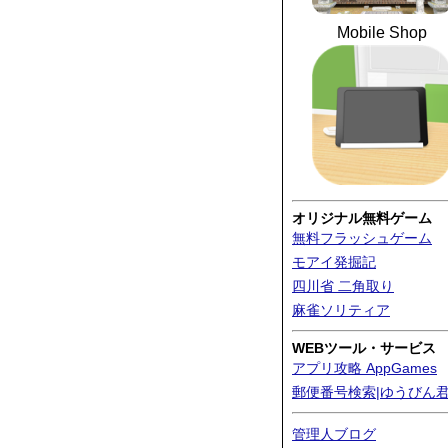
Mobile Shop
オリジナル無料ゲーム
無料フラッシュゲーム
モアイ発掘記
四川省 二角取り
麻雀ソリティア
WEBツール・サービス
アプリ攻略 AppGames
郵便番号検索|ゆうびん
管理人ブログ