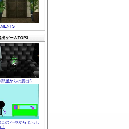
EMENTS
出ゲームTOP3
い部屋からの脱出5
のこの へやから だっし
つ！