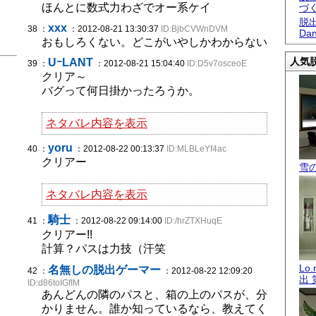
ほんとに数式力わざでオー系ケイ
づ
脱出
xxx
38 ：
：2012-08-21 13:30:37
ID:BjbCVWnDVM
Dan
おもしろくない。どこがいやしかわからない
人気脱
UｰLANT
39 ：
：2012-08-21 15:04:40
ID:D5v7osceoE
クリア～
バグって何日掛かったろうか。
ネタバレ内容を表示
yoru
40 ：
：2012-08-22 00:13:37
ID:MLBLeYf4ac
クリアー
雪
ネタバレ内容を表示
騎士
41 ：
：2012-08-22 09:14:00
ID:/hrZTXHuqE
クリアー!!
計算？パスは力技（汗笑
Lo
名無しの脱出ゲーマー
42 ：
：2012-08-22 12:09:20
出 
ID:d86toIGfIM
あんどんの隣のパスと、箱の上のパスが、分
かりません。誰か知っているなら、教えてく