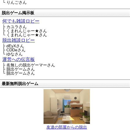
└ りんごさん
脱出ゲーム掲示板
何でも雑談ロビー
├ カユラさん
├ くまれんじゃー★さん
└ くまれんじゃー★さん
脱出雑談ロビー
├ dEyXさん
├ CDDeさん
└ ゆなさん
運営への伝言板
├ 名無しの脱出ゲーマーさん
├ 脱出ゲームさん
└ 脱出ゲームさん
最新無料脱出ゲーム
友達の部屋からの脱出