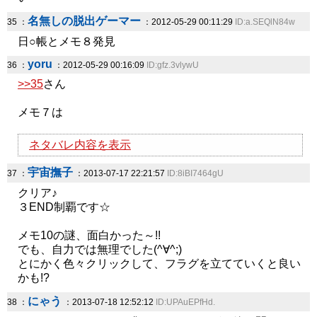
名無しの脱出ゲーマー
35 ：
：2012-05-29 00:11:29
ID:a.SEQlN84w
日○帳とメモ８発見
yoru
36 ：
：2012-05-29 00:16:09
ID:gfz.3vlywU
>>35
さん
メモ７は
ネタバレ内容を表示
宇宙撫子
37 ：
：2013-07-17 22:21:57
ID:8iBI7464gU
クリア♪
３END制覇です☆
メモ10の謎、面白かった～!!
でも、自力では無理でした(^∀^;)
とにかく色々クリックして、フラグを立てていくと良い
かも!?
にゃう
38 ：
：2013-07-18 12:52:12
ID:UPAuEPfHd.