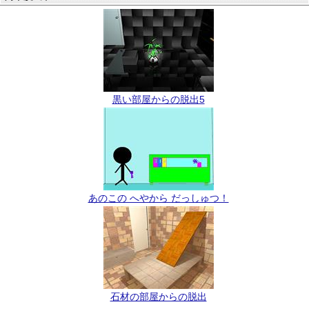
黒い部屋からの脱出5
あのこの へやから だっしゅつ！
石材の部屋からの脱出