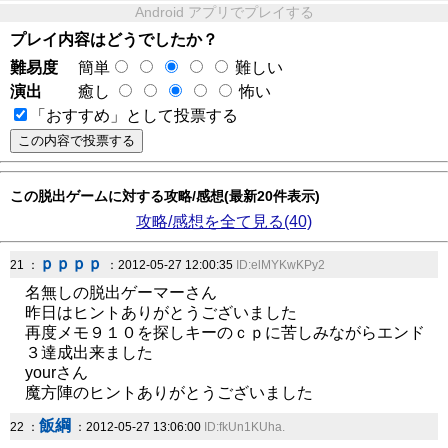
Android アプリでプレイする
プレイ内容はどうでしたか？
難易度
簡単
難しい
演出
癒し
怖い
「おすすめ」として投票する
この脱出ゲームに対する攻略/感想(最新20件表示)
攻略/感想を全て見る(40)
ｐｐｐｐ
21 ：
：2012-05-27 12:00:35
ID:elMYKwKPy2
名無しの脱出ゲーマーさん
昨日はヒントありがとうございました
再度メモ９１０を探しキーのｃｐに苦しみながらエンド
３達成出来ました
yourさん
魔方陣のヒントありがとうございました
飯綱
22 ：
：2012-05-27 13:06:00
ID:fkUn1KUha.