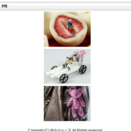
PR
Copyright (C) 脱出ゲーム王 All Rights reverced.