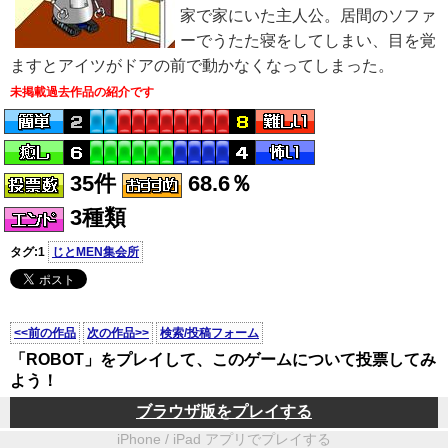
家で家にいた主人公。居間のソファ
ーでうたた寝をしてしまい、目を覚
ますとアイツがドアの前で動かなくなってしまった。
未掲載過去作品の紹介です
35件
68.6％
3種類
タグ:1
じとMEN集会所
<<前の作品
次の作品>>
検索/投稿フォーム
「ROBOT」をプレイして、このゲームについて投票してみ
よう！
ブラウザ版をプレイする
iPhone / iPad アプリでプレイする