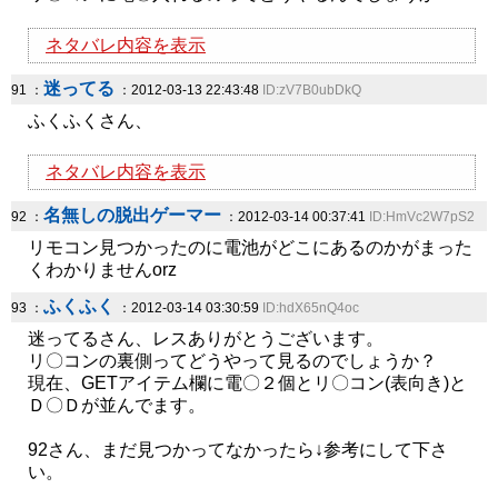
ネタバレ内容を表示
迷ってる
91 ：
：2012-03-13 22:43:48
ID:zV7B0ubDkQ
ふくふくさん、
ネタバレ内容を表示
名無しの脱出ゲーマー
92 ：
：2012-03-14 00:37:41
ID:HmVc2W7pS2
リモコン見つかったのに電池がどこにあるのかがまった
くわかりませんorz
ふくふく
93 ：
：2012-03-14 03:30:59
ID:hdX65nQ4oc
迷ってるさん、レスありがとうございます。
リ〇コンの裏側ってどうやって見るのでしょうか？
現在、GETアイテム欄に電〇２個とリ〇コン(表向き)と
Ｄ〇Ｄが並んでます。
92さん、まだ見つかってなかったら↓参考にして下さ
い。