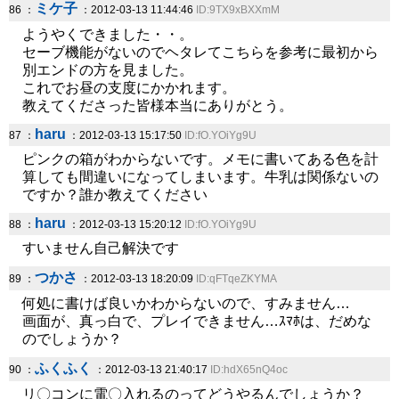
ミケ子
86 ：
：2012-03-13 11:44:46
ID:9TX9xBXXmM
ようやくできました・・。
セーブ機能がないのでヘタレてこちらを参考に最初から
別エンドの方を見ました。
これでお昼の支度にかかれます。
教えてくださった皆様本当にありがとう。
haru
87 ：
：2012-03-13 15:17:50
ID:fO.YOiYg9U
ピンクの箱がわからないです。メモに書いてある色を計
算しても間違いになってしまいます。牛乳は関係ないの
ですか？誰か教えてください
haru
88 ：
：2012-03-13 15:20:12
ID:fO.YOiYg9U
すいません自己解決です
つかさ
89 ：
：2012-03-13 18:20:09
ID:qFTqeZKYMA
何処に書けば良いかわからないので、すみません…
画面が、真っ白で、プレイできません…ｽﾏﾎは、だめな
のでしょうか？
ふくふく
90 ：
：2012-03-13 21:40:17
ID:hdX65nQ4oc
リ〇コンに電〇入れるのってどうやるんでしょうか？