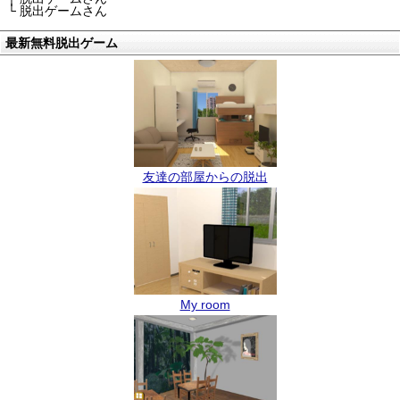
└ 脱出ゲームさん
最新無料脱出ゲーム
友達の部屋からの脱出
My room