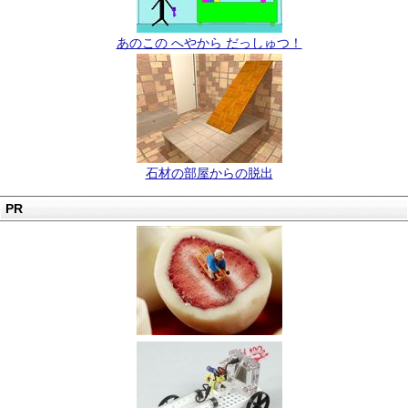
あのこの へやから だっしゅつ！
石材の部屋からの脱出
PR