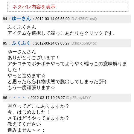
ネタバレ内容を表示
ゆーさん
94 ：
：2012-03-14 06:56:00
ID:AHZ6fC1osQ
ふくふくさん
アイテムを選択して端っこあたりをクリックです。
ふくふく
95 ：
：2012-03-14 09:05:27
ID:hdX65nQ4oc
ゆーさんさん
ありがとうございます！
アチコチでポチポチやってようやく端っこの意味解りま
した！
やっと進めます☆
と思ったら忘れ物状態で脱出してしまった(汗)
もう一度頑張ります☆
・・・
96 ：
：2012-03-17 19:28:27
ID:pF5uby.MYY
脚立ってどこにありますか？
今、はじめました！
メモはどうやって見ますか？
教えてください
進みません＞＜；