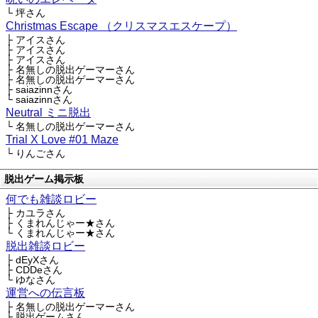
└ 坪さん
Christmas Escape （クリスマスエスケープ）
├ アイスさん
├ アイスさん
├ アイスさん
├ 名無しの脱出ゲーマーさん
├ 名無しの脱出ゲーマーさん
├ saiazinnさん
└ saiazinnさん
Neutral ミニ脱出
└ 名無しの脱出ゲーマーさん
Trial X Love #01 Maze
└ りんごさん
脱出ゲーム掲示板
何でも雑談ロビー
├ カユラさん
├ くまれんじゃー★さん
└ くまれんじゃー★さん
脱出雑談ロビー
├ dEyXさん
├ CDDeさん
└ ゆなさん
運営への伝言板
├ 名無しの脱出ゲーマーさん
├ 脱出ゲームさん