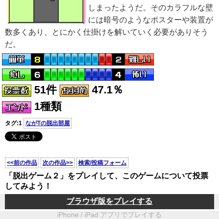
しまったようだ。そのカラフルな壁
には暗号のようなポスターや装置が
数多くあり、とにかく仕掛けを解いていく必要がありそう
だ。
51件
47.1％
1種類
タグ:1
ながTの脱出部屋
<<前の作品
次の作品>>
検索/投稿フォーム
「脱出ゲーム２」をプレイして、このゲームについて投票
してみよう！
ブラウザ版をプレイする
iPhone / iPad アプリでプレイする