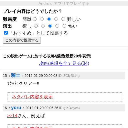
Android アプリでプレイする
プレイ内容はどうでしたか？
難易度
簡単
難しい
演出
癒し
怖い
「おすすめ」として投票する
この脱出ゲームに対する攻略/感想(最新20件表示)
攻略/感想を全て見る(34)
騎士
15 ：
：2012-01-29 00:00:08
ID:iZCIySLt4g
ｻｸｯとクリアー!!
ネタバレ内容を表示
yoru
16 ：
：2012-01-29 00:06:26
ID:gfz.3vlywU
>>14
さん、例えば