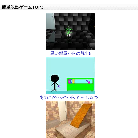
簡単脱出ゲームTOP3
黒い部屋からの脱出5
あのこの へやから だっしゅつ！