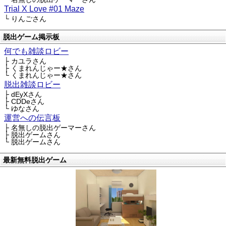
Trial X Love #01 Maze
└ りんごさん
脱出ゲーム掲示板
何でも雑談ロビー
├ カユラさん
├ くまれんじゃー★さん
└ くまれんじゃー★さん
脱出雑談ロビー
├ dEyXさん
├ CDDeさん
└ ゆなさん
運営への伝言板
├ 名無しの脱出ゲーマーさん
├ 脱出ゲームさん
└ 脱出ゲームさん
最新無料脱出ゲーム