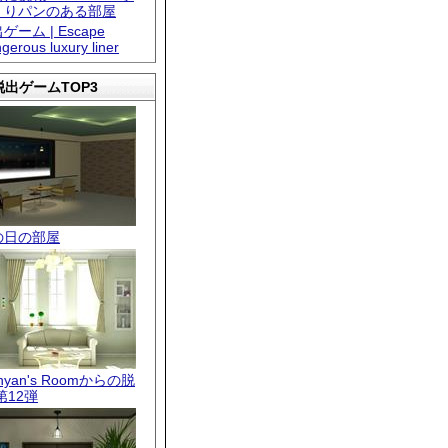
くりパンのある部屋
ゲーム | Escape
gerous luxury liner
出ゲームTOP3
の日の部屋
.nyan's Roomからの脱
第12弾