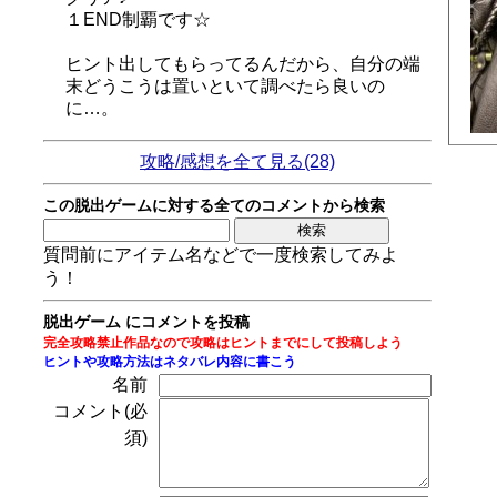
１END制覇です☆
ヒント出してもらってるんだから、自分の端
末どうこうは置いといて調べたら良いの
に…。
攻略/感想を全て見る(28)
この脱出ゲームに対する全てのコメントから検索
質問前にアイテム名などで一度検索してみよ
う！
脱出ゲーム にコメントを投稿
完全攻略禁止作品なので攻略はヒントまでにして投稿しよう
ヒントや攻略方法はネタバレ内容に書こう
名前
コメント(必
須)