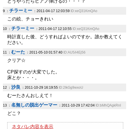
どうやったらピアノ弾けるの・・・？
チラーミー
9 ：
：2011-04-17 12:03:59
ID:xeQ31KmQAo
この絵、チョーきれい
チラーミー
10 ：
：2011-04-17 12:10:55
ID:xeQ31KmQAo
時計直した後、どうすればよいのですか。誰か教えてく
ださい。
むーた
11 ：
：2011-05-10 01:57:40
ID:AU5/i4Ej56
クリア☆
CP探すのが大変でした。
床とか・・・。
沙良
12 ：
：2011-10-29 16:19:55
ID:2IkGg9wxoU
むーたさんおしえて！
名無しの脱出ゲーマー
13 ：
：2011-10-29 17:42:04
ID:bMhQAgkRnI
どこ？
ネタバレ内容を表示