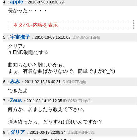
apple
4 ：
：2010-07-03 03:30:29
長かった～・・・
ネタバレ内容を表示
宇宙撫子
5 ：
：2010-10-09 15:10:09
ID:MUMcm1Bi4s
クリア♪
１END制覇です☆
曲知らないと難しいかも。
まぁ、有名な曲ばかりなので、簡単ですが(^_^;)
みみ
6 ：
：2011-02-13 16:40:31
ID:IGHJZFzgig
できたよ
Zeus
7 ：
：2011-03-14 19:12:35
ID:O25XfEHqV2
何方か、居ましたら教えて下さい。
弾き終ったら、どうすれば良いんですか？
ダリア
8 ：
：2011-03-19 22:09:34
ID:E3DPsNRJ3c