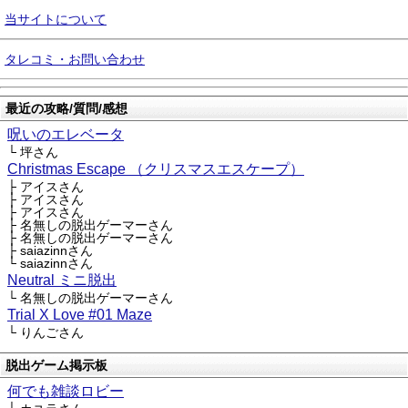
当サイトについて
タレコミ・お問い合わせ
最近の攻略/質問/感想
呪いのエレベータ
└ 坪さん
Christmas Escape （クリスマスエスケープ）
├ アイスさん
├ アイスさん
├ アイスさん
├ 名無しの脱出ゲーマーさん
├ 名無しの脱出ゲーマーさん
├ saiazinnさん
└ saiazinnさん
Neutral ミニ脱出
└ 名無しの脱出ゲーマーさん
Trial X Love #01 Maze
└ りんごさん
脱出ゲーム掲示板
何でも雑談ロビー