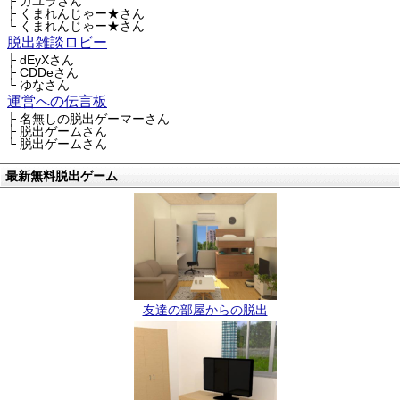
├ カユラさん
├ くまれんじゃー★さん
└ くまれんじゃー★さん
脱出雑談ロビー
├ dEyXさん
├ CDDeさん
└ ゆなさん
運営への伝言板
├ 名無しの脱出ゲーマーさん
├ 脱出ゲームさん
└ 脱出ゲームさん
最新無料脱出ゲーム
友達の部屋からの脱出