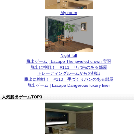
My room
Night fall
脱出ゲーム | Escape The jeweled crown 宝冠
脱出に挑戦！ #111 サバ缶のある部屋
トレーディングルームからの脱出
脱出に挑戦！ #110 手づくりパンのある部屋
脱出ゲーム | Escape Dangerous luxury liner
人気脱出ゲームTOP3