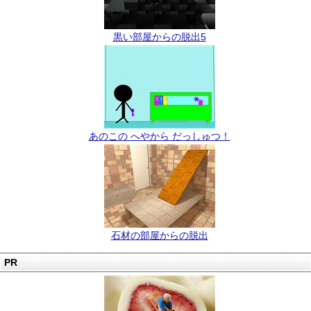
黒い部屋からの脱出5
あのこの へやから だっしゅつ！
石材の部屋からの脱出
PR