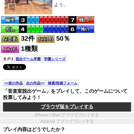
よう。
32件
50％
1種類
タグ:1
脱出ゲーム学園
学園シリーズ
<<前の作品
次の作品>>
検索/投稿フォーム
「音楽室脱出ゲーム」をプレイして、このゲームについて
投票してみよう！
ブラウザ版をプレイする
iPhone / iPad アプリでプレイする
Android アプリでプレイする
プレイ内容はどうでしたか？