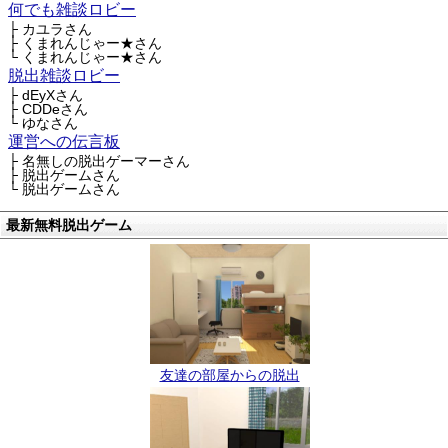
何でも雑談ロビー
├ カユラさん
├ くまれんじゃー★さん
└ くまれんじゃー★さん
脱出雑談ロビー
├ dEyXさん
├ CDDeさん
└ ゆなさん
運営への伝言板
├ 名無しの脱出ゲーマーさん
├ 脱出ゲームさん
└ 脱出ゲームさん
最新無料脱出ゲーム
友達の部屋からの脱出