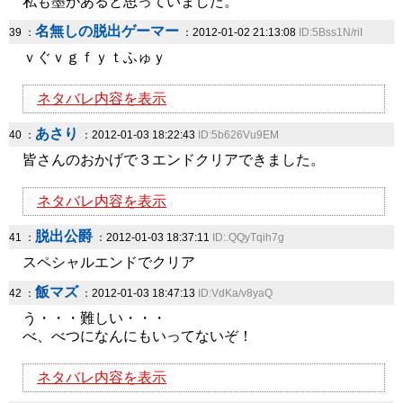
私も墨があると思っていました。
名無しの脱出ゲーマー
39 ：
：2012-01-02 21:13:08
ID:5Bss1N/riI
ｖぐｖｇｆｙｔふゅｙ
ネタバレ内容を表示
あさり
40 ：
：2012-01-03 18:22:43
ID:5b626Vu9EM
皆さんのおかげで３エンドクリアできました。
ネタバレ内容を表示
脱出公爵
41 ：
：2012-01-03 18:37:11
ID:.QQyTqih7g
スペシャルエンドでクリア
飯マズ
42 ：
：2012-01-03 18:47:13
ID:VdKa/v8yaQ
う・・・難しい・・・
べ、べつになんにもいってないぞ！
ネタバレ内容を表示