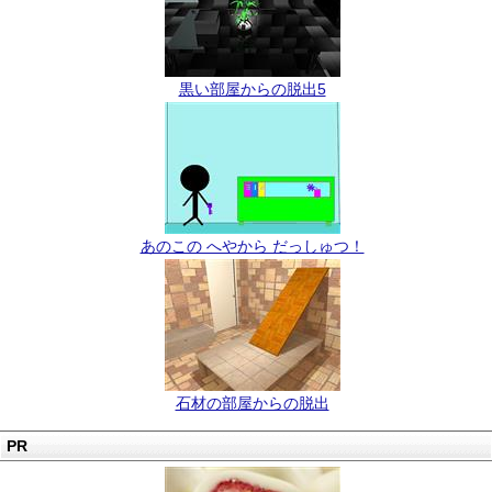
黒い部屋からの脱出5
あのこの へやから だっしゅつ！
石材の部屋からの脱出
PR