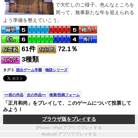
で大忙しのご様子。色んなところを
周って、無事新たな年を迎えられる
よう準備を整えていこう。
61件
72.1％
3種類
タグ:1
脱出ゲーム学園
物語シリーズ
<<前の作品
次の作品>>
検索/投稿フォーム
「正月和尚」をプレイして、このゲームについて投票して
みよう！
ブラウザ版をプレイする
iPhone / iPad アプリでプレイする
Android アプリでプレイする