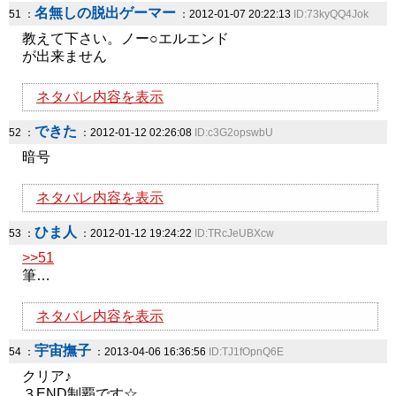
名無しの脱出ゲーマー
51 ：
：2012-01-07 20:22:13
ID:73kyQQ4Jok
教えて下さい。ノー○エルエンド
が出来ません
ネタバレ内容を表示
できた
52 ：
：2012-01-12 02:26:08
ID:c3G2opswbU
暗号
ネタバレ内容を表示
ひま人
53 ：
：2012-01-12 19:24:22
ID:TRcJeUBXcw
>>51
筆…
ネタバレ内容を表示
宇宙撫子
54 ：
：2013-04-06 16:36:56
ID:TJ1fOpnQ6E
クリア♪
３END制覇です☆