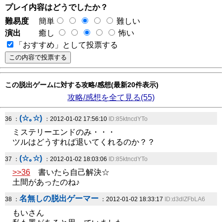
プレイ内容はどうでしたか？
難易度
簡単
難しい
演出
癒し
怖い
「おすすめ」として投票する
この脱出ゲームに対する攻略/感想(最新20件表示)
攻略/感想を全て見る(55)
(☆｡☆)
36 ：
：2012-01-02 17:56:10
ID:85ktncdYTo
ミステリーエンドのみ・・・
ツルはどうすれば退いてくれるのか？？
(☆｡☆)
37 ：
：2012-01-02 18:03:06
ID:85ktncdYTo
>>36
書いたら自己解決☆
土間があったのね♪
名無しの脱出ゲーマー
38 ：
：2012-01-02 18:33:17
ID:d3dlZFbLA6
もいさん