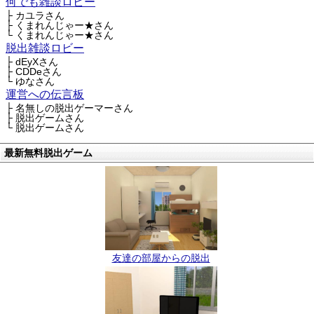
何でも雑談ロビー
├ カユラさん
├ くまれんじゃー★さん
└ くまれんじゃー★さん
脱出雑談ロビー
├ dEyXさん
├ CDDeさん
└ ゆなさん
運営への伝言板
├ 名無しの脱出ゲーマーさん
├ 脱出ゲームさん
└ 脱出ゲームさん
最新無料脱出ゲーム
友達の部屋からの脱出