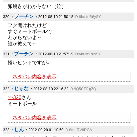
卵焼きがわからない（泣）
プーチン
320 ：
：2012-08-10 21:50:18
ID:6hufmR6ySY
フタ開けれたけど
すぐミートボールで
わからないよ～
誰か教えて～
プーチン
321 ：
：2012-08-10 21:57:19
ID:6hufmR6ySY
軽いヒントですが↓
ネタバレ内容を表示
じゅな
322 ：
：2012-08-10 22:16:32
ID:9Q5CEF.gZQ
>>320
さん
ミートボール
ネタバレ内容を表示
しん
323 ：
：2012-09-20 01:10:50
ID:8dorRV8RGA