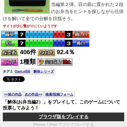
当編第２弾。目の前に置かれた２段
のお弁当をヒントを探しながら仕掛
けを解いて全ての分解を目指そう。
サイトが少し繋がりにくいようです
406件
92.4％
1種類
タグ:1
Gam.eBB
解体シリーズ
<<前の作品
次の作品>>
検索/投稿フォーム
「解体(お弁当編2）」をプレイして、このゲームについて
投票してみよう！
ブラウザ版をプレイする
iPhone / iPad アプリでプレイする