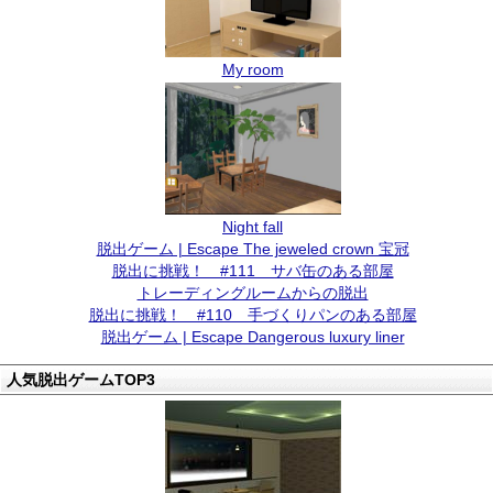
My room
Night fall
脱出ゲーム | Escape The jeweled crown 宝冠
脱出に挑戦！ #111 サバ缶のある部屋
トレーディングルームからの脱出
脱出に挑戦！ #110 手づくりパンのある部屋
脱出ゲーム | Escape Dangerous luxury liner
人気脱出ゲームTOP3