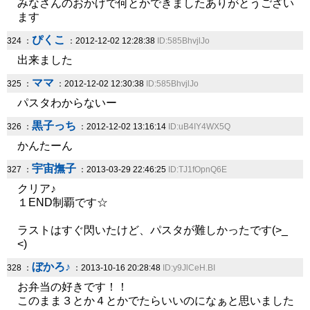
みなさんのおかげで何とかできましたありがとうござい
ます
ぴくこ
324 ：
：2012-12-02 12:28:38
ID:585BhvjlJo
出来ました
ママ
325 ：
：2012-12-02 12:30:38
ID:585BhvjlJo
パスタわからないー
黒子っち
326 ：
：2012-12-02 13:16:14
ID:uB4IY4WX5Q
かんたーん
宇宙撫子
327 ：
：2013-03-29 22:46:25
ID:TJ1fOpnQ6E
クリア♪
１END制覇です☆
ラストはすぐ閃いたけど、パスタが難しかったです(>_
<)
ぼかろ♪
328 ：
：2013-10-16 20:28:48
ID:y9JlCeH.BI
お弁当の好きです！！
このまま３とか４とかでたらいいのになぁと思いました