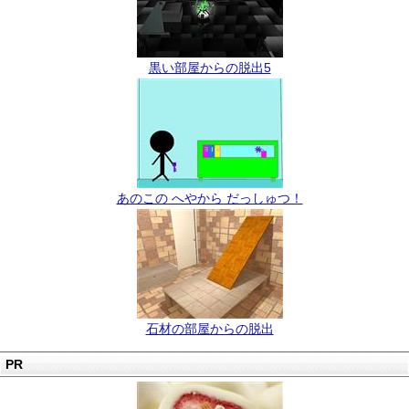
黒い部屋からの脱出5
あのこの へやから だっしゅつ！
石材の部屋からの脱出
PR