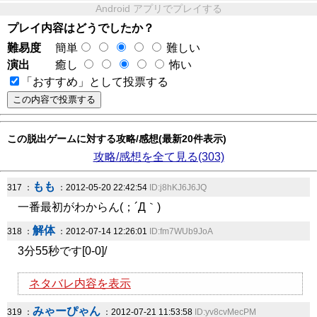
Android アプリでプレイする
プレイ内容はどうでしたか？
難易度
簡単
難しい
演出
癒し
怖い
「おすすめ」として投票する
この脱出ゲームに対する攻略/感想(最新20件表示)
攻略/感想を全て見る(303)
もも
317 ：
：2012-05-20 22:42:54
ID:j8hKJ6J6JQ
一番最初がわからん(；´Д｀)
解体
318 ：
：2012-07-14 12:26:01
ID:fm7WUb9JoA
3分55秒です[0-0]/
ネタバレ内容を表示
みゃーぴゃん
319 ：
：2012-07-21 11:53:58
ID:yv8cvMecPM