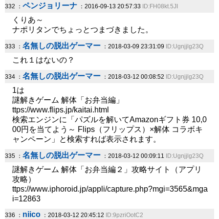
ペンジョリーナ
332 ：
：2016-09-13 20:57:33
ID:FH08kt.5JI
くりあ～
ナポリタンでちょっとつまづきました。
名無しの脱出ゲーマー
333 ：
：2018-03-09 23:31:09
ID:Ugnjjlg23Q
これ１はないの？
名無しの脱出ゲーマー
334 ：
：2018-03-12 00:08:52
ID:Ugnjjlg23Q
1は
謎解きゲーム 解体「お弁当編」
ttps://www.flips.jp/kaitai.html
検索エンジンに「パズルを解いてAmazonギフト券 10,0
00円を当てよう～ Flips（フリップス）×解体 コラボキ
ャンペーン」と検索すれば表示されます。
名無しの脱出ゲーマー
335 ：
：2018-03-12 00:09:11
ID:Ugnjjlg23Q
謎解きゲーム 解体「お弁当編２」攻略サイト（アプリ
攻略）
ttps://www.iphoroid.jp/appli/capture.php?mgi=3565&mga
i=12863
niico
336 ：
：2018-03-12 20:45:12
ID:9pzriOotC2