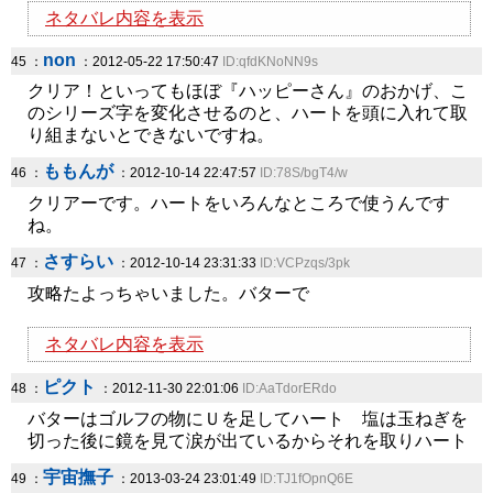
ネタバレ内容を表示
non
45 ：
：2012-05-22 17:50:47
ID:qfdKNoNN9s
クリア！といってもほぼ『ハッピーさん』のおかげ、こ
のシリーズ字を変化させるのと、ハートを頭に入れて取
り組まないとできないですね。
ももんが
46 ：
：2012-10-14 22:47:57
ID:78S/bgT4/w
クリアーです。ハートをいろんなところで使うんです
ね。
さすらい
47 ：
：2012-10-14 23:31:33
ID:VCPzqs/3pk
攻略たよっちゃいました。バターで
ネタバレ内容を表示
ピクト
48 ：
：2012-11-30 22:01:06
ID:AaTdorERdo
バターはゴルフの物にＵを足してハート 塩は玉ねぎを
切った後に鏡を見て涙が出ているからそれを取りハート
宇宙撫子
49 ：
：2013-03-24 23:01:49
ID:TJ1fOpnQ6E