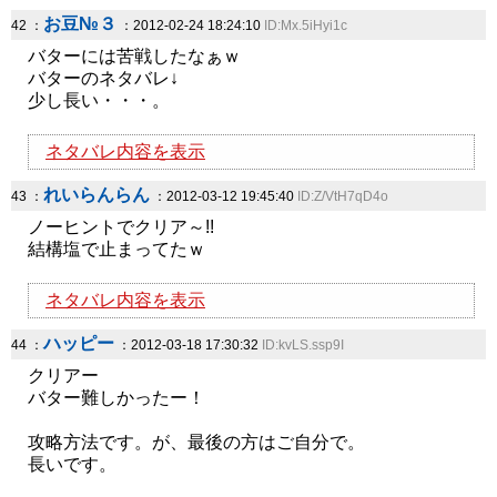
お豆№３
42 ：
：2012-02-24 18:24:10
ID:Mx.5iHyi1c
バターには苦戦したなぁｗ
バターのネタバレ↓
少し長い・・・。
ネタバレ内容を表示
れいらんらん
43 ：
：2012-03-12 19:45:40
ID:Z/VtH7qD4o
ノーヒントでクリア～!!
結構塩で止まってたｗ
ネタバレ内容を表示
ハッピー
44 ：
：2012-03-18 17:30:32
ID:kvLS.ssp9I
クリアー
バター難しかったー！
攻略方法です。が、最後の方はご自分で。
長いです。