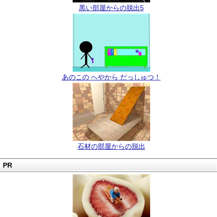
黒い部屋からの脱出5
あのこの へやから だっしゅつ！
石材の部屋からの脱出
PR