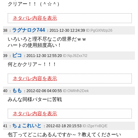
クリアー！！（＾☆＾）
ネタバレ内容を表示
ラグナロク744
38 ：
：2011-12-30 12:24:39
ID:PgGXNfzp26
いろいろと理不尽なこの世界だｗｗ
ハートの使用頻度高い！
ピコ
39 ：
：2011-12-30 12:55:20
ID:NpJ9Zxx7t2
何とかクリア～！！！
ネタバレ内容を表示
もも
40 ：
：2012-02-06 04:00:55
ID:OWlhfh2Dek
みんな同様バターに苦戦
ネタバレ内容を表示
ちょこれいと
41 ：
：2012-02-18 20:15:53
ID:/ZgeYxBQ/E
包丁ってどこにあるんですか～？教えてくださーい