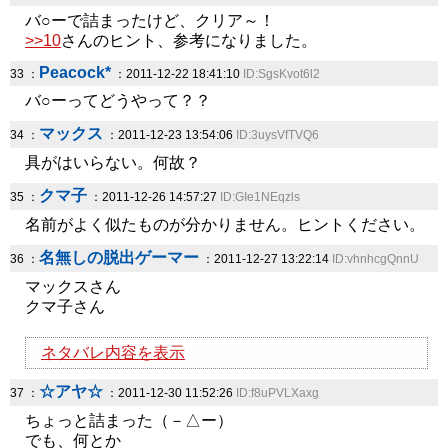
バ○ーで詰まったけど、クリア～！
>>10
さんのヒント、参考になりました。
Peacock*
33 ：
：2011-12-22 18:41:10
ID:SgsKvot6l2
バ○ーってどうやって？？
マックス
34 ：
：2011-12-23 13:54:06
ID:3uysVfTVQ6
具がはいらない。何故？
クマ子
35 ：
：2011-12-26 14:57:27
ID:GIe1NEqzls
名前がよく似たものが分かりません。ヒントください。
名無しの脱出ゲーマー
36 ：
：2011-12-27 13:22:14
ID:vhnhcgQnnU
マックスさん
クマ子さん
ネタバレ内容を表示
☆アヤ☆
37 ：
：2011-12-30 11:52:26
ID:f8uPVLXaxg
ちょっと詰まった（－△ー）
でも、何とか