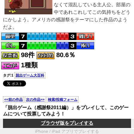
なくて混乱している主人公。部屋の
中であれこれしてこの気持ちをどう
にかしよう。アメリカの感謝祭をテーマにした作品のよう
だよ。
98件
80.6％
1種類
タグ:1
脱出ゲーム大百科
<<前の作品
次の作品>>
検索/投稿フォーム
「脱出ゲーム（感謝祭2011編）」をプレイして、このゲー
ムについて投票してみよう！
ブラウザ版をプレイする
iPhone / iPad アプリでプレイする