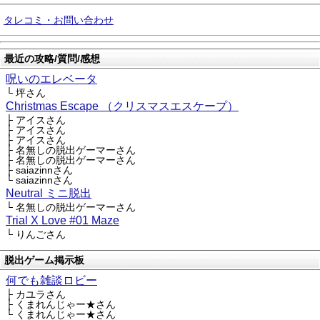
タレコミ・お問い合わせ
最近の攻略/質問/感想
呪いのエレベータ
└ 坪さん
Christmas Escape （クリスマスエスケープ）
├ アイスさん
├ アイスさん
├ アイスさん
├ 名無しの脱出ゲーマーさん
├ 名無しの脱出ゲーマーさん
├ saiazinnさん
└ saiazinnさん
Neutral ミニ脱出
└ 名無しの脱出ゲーマーさん
Trial X Love #01 Maze
└ りんごさん
脱出ゲーム掲示板
何でも雑談ロビー
├ カユラさん
├ くまれんじゃー★さん
└ くまれんじゃー★さん