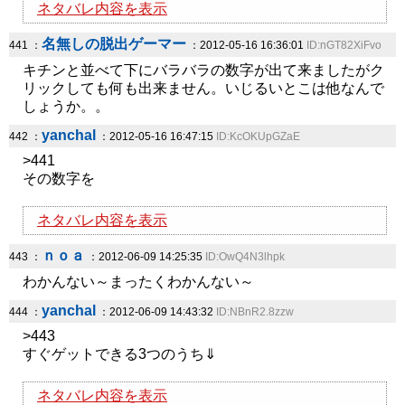
ネタバレ内容を表示
名無しの脱出ゲーマー
441 ：
：2012-05-16 16:36:01
ID:nGT82XiFvo
キチンと並べて下にバラバラの数字が出て来ましたがク
リックしても何も出来ません。いじるいとこは他なんで
しょうか。。
yanchal
442 ：
：2012-05-16 16:47:15
ID:KcOKUpGZaE
>441
その数字を
ネタバレ内容を表示
ｎｏａ
443 ：
：2012-06-09 14:25:35
ID:OwQ4N3lhpk
わかんない～まったくわかんない～
yanchal
444 ：
：2012-06-09 14:43:32
ID:NBnR2.8zzw
>443
すぐゲットできる3つのうち⇓
ネタバレ内容を表示