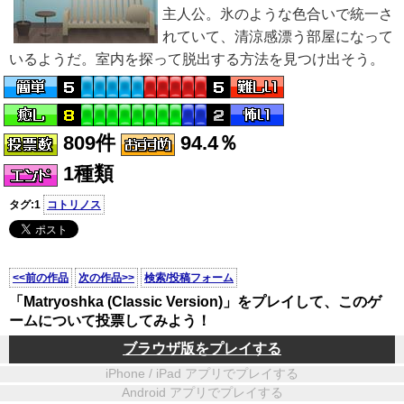
主人公。氷のような色合いで統一さ
れていて、清涼感漂う部屋になって
いるようだ。室内を探って脱出する方法を見つけ出そう。
809件
94.4％
1種類
タグ:1
コトリノス
<<前の作品
次の作品>>
検索/投稿フォーム
「Matryoshka (Classic Version)」をプレイして、このゲ
ームについて投票してみよう！
ブラウザ版をプレイする
iPhone / iPad アプリでプレイする
Android アプリでプレイする