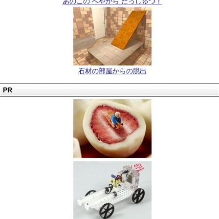
あのこの へやから だっしゅつ！
石材の部屋からの脱出
PR