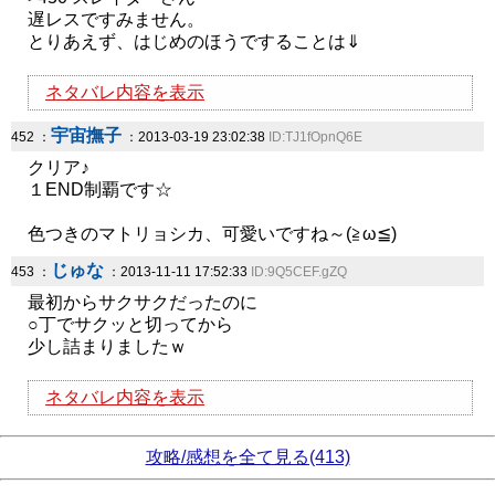
遅レスですみません。
とりあえず、はじめのほうですることは⇓
ネタバレ内容を表示
宇宙撫子
452 ：
：2013-03-19 23:02:38
ID:TJ1fOpnQ6E
クリア♪
１END制覇です☆
色つきのマトリョシカ、可愛いですね～(≧ω≦)
じゅな
453 ：
：2013-11-11 17:52:33
ID:9Q5CEF.gZQ
最初からサクサクだったのに
○丁でサクッと切ってから
少し詰まりましたｗ
ネタバレ内容を表示
攻略/感想を全て見る(413)