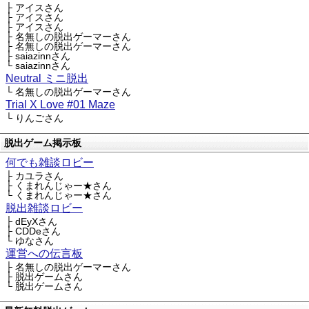
├ アイスさん
├ アイスさん
├ アイスさん
├ 名無しの脱出ゲーマーさん
├ 名無しの脱出ゲーマーさん
├ saiazinnさん
└ saiazinnさん
Neutral ミニ脱出
└ 名無しの脱出ゲーマーさん
Trial X Love #01 Maze
└ りんごさん
脱出ゲーム掲示板
何でも雑談ロビー
├ カユラさん
├ くまれんじゃー★さん
└ くまれんじゃー★さん
脱出雑談ロビー
├ dEyXさん
├ CDDeさん
└ ゆなさん
運営への伝言板
├ 名無しの脱出ゲーマーさん
├ 脱出ゲームさん
└ 脱出ゲームさん