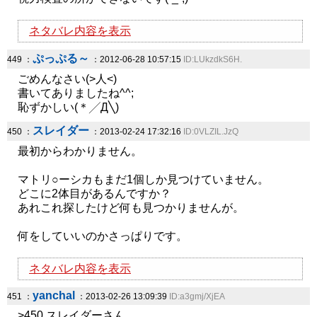
ネタバレ内容を表示
ぷっぷる～
449 ：
：2012-06-28 10:57:15
ID:LUkzdkS6H.
ごめんなさい(>人<)
書いてありましたね^^;
恥ずかしい(＊╱Д╲)
スレイダー
450 ：
：2013-02-24 17:32:16
ID:0VLZIL.JzQ
最初からわかりません。
マトリ○ーシカもまだ1個しか見つけていません。
どこに2体目があるんですか？
あれこれ探したけど何も見つかりませんが。
何をしていいのかさっぱりです。
ネタバレ内容を表示
yanchal
451 ：
：2013-02-26 13:09:39
ID:a3gmj/XjEA
>450 スレイダーさん