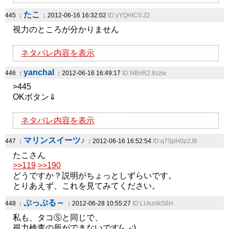
たこ
445 ：
：2012-06-16 16:32:02
ID:yYQHtC0.Z2
視力のところが分かりません
ネタバレ内容を表示
yanchal
446 ：
：2012-06-16 16:49:17
ID:NBnR2.8zzw
>445
OKボタン⇓
ネタバレ内容を表示
マリンスイーツ♪
447 ：
：2012-06-16 16:52:54
ID:q7SpH0p2J6
たこさん
>>119
>>190
どうですか？説明がちょっとしずらいです。
とりあえず、これを見てみてください。
ぷっぷる～
448 ：
：2012-06-28 10:55:27
ID:LUkzdkS6H.
私も、タコⓈと同じで、
視力検査の所ができないです(-_-;)