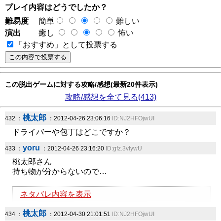
プレイ内容はどうでしたか？
難易度
簡単
難しい
演出
癒し
怖い
「おすすめ」として投票する
この脱出ゲームに対する攻略/感想(最新20件表示)
攻略/感想を全て見る(413)
桃太郎
432 ：
：2012-04-26 23:06:16
ID:NJ2HFOjwUI
ドライバーや包丁はどこですか？
yoru
433 ：
：2012-04-26 23:16:20
ID:gfz.3vlywU
桃太郎さん
持ち物が分からないので…
ネタバレ内容を表示
桃太郎
434 ：
：2012-04-30 21:01:51
ID:NJ2HFOjwUI