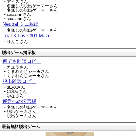
├ アイスさん
├ 名無しの脱出ゲーマーさん
├ 名無しの脱出ゲーマーさん
├ saiazinnさん
└ saiazinnさん
Neutral ミニ脱出
└ 名無しの脱出ゲーマーさん
Trial X Love #01 Maze
└ りんごさん
脱出ゲーム掲示板
何でも雑談ロビー
├ カユラさん
├ くまれんじゃー★さん
└ くまれんじゃー★さん
脱出雑談ロビー
├ dEyXさん
├ CDDeさん
└ ゆなさん
運営への伝言板
├ 名無しの脱出ゲーマーさん
├ 脱出ゲームさん
└ 脱出ゲームさん
最新無料脱出ゲーム