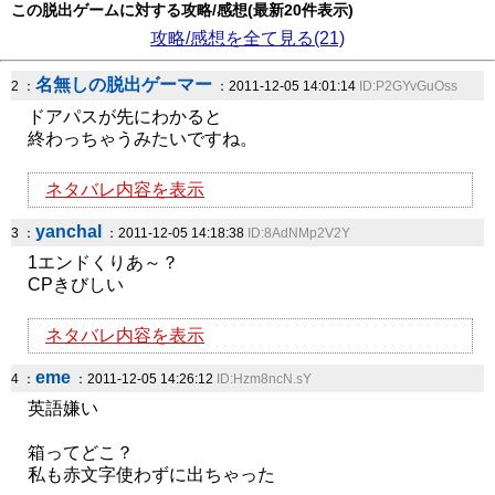
この脱出ゲームに対する攻略/感想(最新20件表示)
攻略/感想を全て見る(21)
名無しの脱出ゲーマー
2 ：
：2011-12-05 14:01:14
ID:P2GYvGuOss
ドアパスが先にわかると
終わっちゃうみたいですね。
ネタバレ内容を表示
yanchal
3 ：
：2011-12-05 14:18:38
ID:8AdNMp2V2Y
1エンドくりあ～？
CPきびしい
ネタバレ内容を表示
eme
4 ：
：2011-12-05 14:26:12
ID:Hzm8ncN.sY
英語嫌い
箱ってどこ？
私も赤文字使わずに出ちゃった