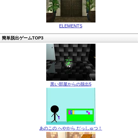
ELEMENTS
簡単脱出ゲームTOP3
黒い部屋からの脱出5
あのこの へやから だっしゅつ！