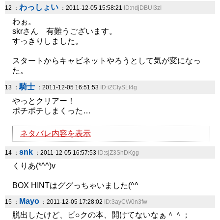
わっしょい
12 ：
：2011-12-05 15:58:21
ID:ndjDBUI3zI
わぉ。
skrさん 有難うございます。
すっきりしました。
スタートからキャビネットやろうとして気が変になっ
た。
騎士
13 ：
：2011-12-05 16:51:53
ID:iZCIySLt4g
やっとクリアー！
ポチポチしまくった…
ネタバレ内容を表示
snk
14 ：
：2011-12-05 16:57:53
ID:sjZ3ShDKgg
くりあ(*^^)v
BOX HINTはググっちゃいました(^^ゞ
Mayo
15 ：
：2011-12-05 17:28:02
ID:3ayCW0n3fw
脱出したけど、ピ○クの本、開けてないなぁ＾＾；