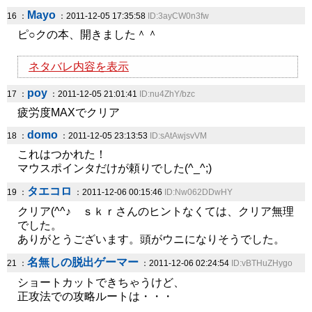
Mayo
16 ：
：2011-12-05 17:35:58
ID:3ayCW0n3fw
ピ○クの本、開きました＾＾
ネタバレ内容を表示
poy
17 ：
：2011-12-05 21:01:41
ID:nu4ZhY/bzc
疲労度MAXでクリア
domo
18 ：
：2011-12-05 23:13:53
ID:sAtAwjsvVM
これはつかれた！
マウスポインタだけが頼りでした(^_^;)
タエコロ
19 ：
：2011-12-06 00:15:46
ID:Nw062DDwHY
クリア(^^♪ ｓｋｒさんのヒントなくては、クリア無理
でした。
ありがとうございます。頭がウニになりそうでした。
名無しの脱出ゲーマー
21 ：
：2011-12-06 02:24:54
ID:vBTHuZHygo
ショートカットできちゃうけど、
正攻法での攻略ルートは・・・