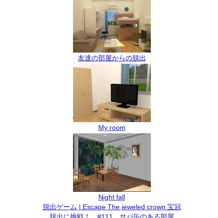
友達の部屋からの脱出
My room
Night fall
脱出ゲーム | Escape The jeweled crown 宝冠
脱出に挑戦！ #111 サバ缶のある部屋