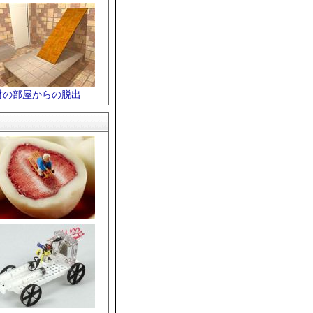
材の部屋からの脱出