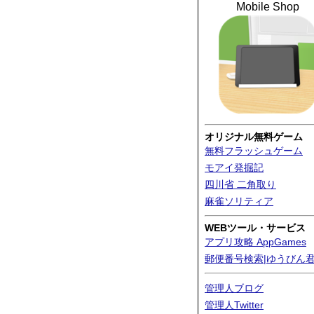
Mobile Shop
オリジナル無料ゲーム
無料フラッシュゲーム
モアイ発掘記
四川省 二角取り
麻雀ソリティア
WEBツール・サービス
アプリ攻略 AppGames
郵便番号検索|ゆうびん
管理人ブログ
管理人Twitter