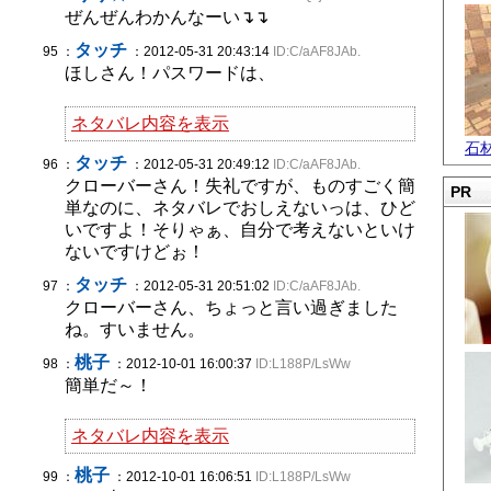
ぜんぜんわかんなーい↴↴
タッチ
95 ：
：2012-05-31 20:43:14
ID:C/aAF8JAb.
ほしさん！パスワードは、
ネタバレ内容を表示
石
タッチ
96 ：
：2012-05-31 20:49:12
ID:C/aAF8JAb.
クローバーさん！失礼ですが、ものすごく簡
PR
単なのに、ネタバレでおしえないっは、ひど
いですよ！そりゃぁ、自分で考えないといけ
ないですけどぉ！
タッチ
97 ：
：2012-05-31 20:51:02
ID:C/aAF8JAb.
クローバーさん、ちょっと言い過ぎました
ね。すいません。
桃子
98 ：
：2012-10-01 16:00:37
ID:L188P/LsWw
簡単だ～！
ネタバレ内容を表示
桃子
99 ：
：2012-10-01 16:06:51
ID:L188P/LsWw