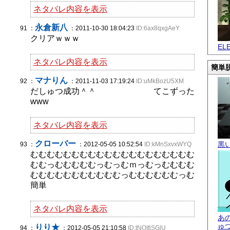
ネタバレ内容を表示
永倉新八
91 ：
：2011-10-30 18:04:23
ID:6ax8qxgAeY
クリアｗｗｗ
EL
ネタバレ内容を表示
簡単脱
マナりん
92 ：
：2011-11-03 17:19:24
ID:uMkBozU5XM
だしゅつ成功＾＾ てこずった
www
ネタバレ内容を表示
クローバー
黒
93 ：
：2012-05-05 10:52:54
ID:kMnSxvxWYQ
むむむむむむむむむむむむむむむむむむむむ
むむっむむむむむっむっむｍっむっむむむむ
むむむむむむむむむむむっむむむむむむっむ
簡単
ネタバレ内容を表示
あ
ゅ
りり★
94 ：
：2012-05-05 21:10:58
ID:tNQIfjSGlU