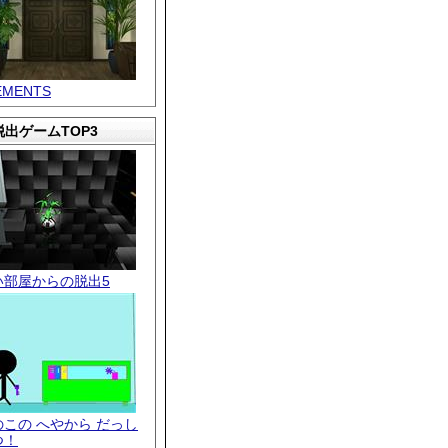
EMENTS
出ゲームTOP3
い部屋からの脱出5
のこの へやから だっし
つ！