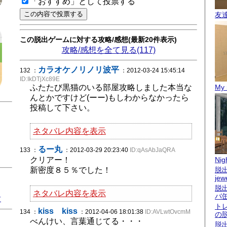
「おすすめ」として投票する
友
この脱出ゲームに対する攻略/感想(最新20件表示)
攻略/感想を全て見る(117)
カラオケノリノリ波平
132 ：
：2012-03-24 15:45:14
ID:IkDTjXc89E
ふたたび黒猫のいる部屋攻略しました本当な
My 
んとかですけど(ーー)もしわからなかったら
投稿して下さい。
ネタバレ内容を表示
るー丸
133 ：
：2012-03-29 20:23:40
ID:qAsAbJaQRA
クリアー！
Nigh
新密度８５％でした！
脱出
jew
脱
ネタバレ内容を表示
バ
君
ト
kiss kiss
134 ：
：2012-04-06 18:01:38
ID:AVLwtOvcmM
の
べんけい、言葉通じてる・・・
脱