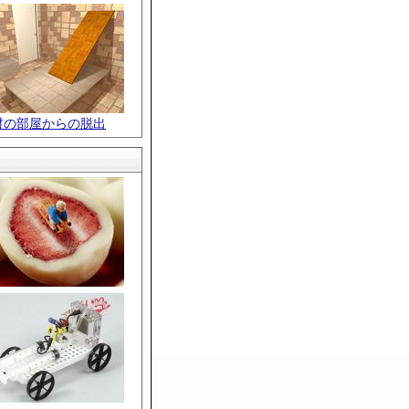
材の部屋からの脱出