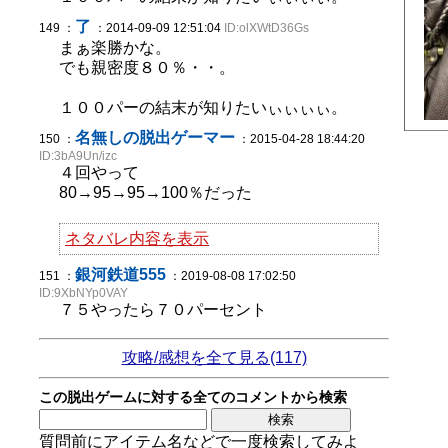
了
149 ：
：2014-09-09 12:51:04
ID:olXWtD36Gs
まぁ楽勝かな。
でも親密度８０％・・。
１００パーの結末が知りたいぃぃぃぃ。
名無しの脱出ゲーマー
150 ：
：2015-04-28 18:44:20
ID:3bA9Un/izc
４回やって
80→95→95→100％だった
ネタバレ内容を表示
銀河鉄道555
151 ：
：2019-08-08 17:02:50
ID:9XbNYp0VAY
７５やったら７０パーセント
攻略/感想を全て見る(117)
この脱出ゲームに対する全てのコメントから検索
質問前にアイテム名などで一度検索してみよ