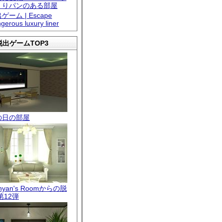
くりパンのある部屋
ゲーム | Escape
gerous luxury liner
出ゲームTOP3
の日の部屋
.nyan's Roomからの脱
第12弾