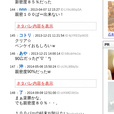
新密度８５％だった
nnn
144 ：
：2013-04-07 12:15:27
ID:LYbU80qSA.
親密１００ぱー出来ない！
ネタバレ内容を表示
石
コトリ
145 ：
：2013-12-21 11:21:54
ID:fqYREDpW2E
クリア☆
PR
ベンケイおもしろいｗ
あや
146 ：
：2013-12-21 14:00:14
ID:hBcdrHe1e.
90㌫だった(*´∇｀*)
沖
147 ：
：2014-05-06 15:50:24
ID:cUXLBBIqSc
親密度90%だったw
ネタバレ内容を表示
了
148 ：
：2014-09-09 12:51:00
ID:olXWtD36Gs
まぁ楽勝かな。
でも親密度８０％・・。
１００パーの結末が知りたいぃぃぃぃ。