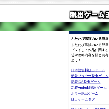
ふたたび黒猫のいる部屋
ふたたび黒猫のいる部屋
プレイして作品に関する
想や攻略内容を皆と共有
よう！
日本語無料脱出ゲーム
新着ブラウザ脱出ゲーム
新着iOS脱出ゲーム
新着Android脱出ゲーム
ホラー脱出ゲーム
脱出ゲームタグ