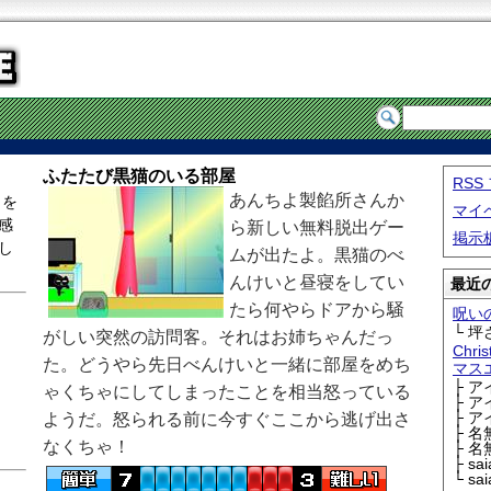
ふたたび黒猫のいる部屋
RS
あんちよ製餡所さんか
 を
マイ
感
ら新しい無料脱出ゲー
掲示
し
ムが出たよ。黒猫のべ
んけいと昼寝をしてい
最近の
たら何やらドアから騒
呪い
└ 坪
がしい突然の訪問客。それはお姉ちゃんだっ
Chri
た。どうやら先日べんけいと一緒に部屋をめち
マス
├ 
ゃくちゃにしてしまったことを相当怒っている
├ 
├ 
ようだ。怒られる前に今すぐここから逃げ出さ
├ 
なくちゃ！
├ 
├ sa
└ sa