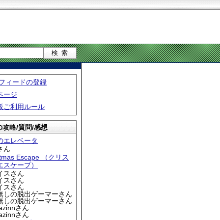
S フィードの登録
ページ
板ご利用ルール
攻略/質問/感想
のエレベータ
さん
stmas Escape （クリス
エスケープ）
アイスさん
アイスさん
アイスさん
名無しの脱出ゲーマーさん
名無しの脱出ゲーマーさん
iazinnさん
iazinnさん