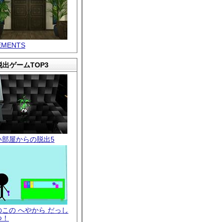
EMENTS
出ゲームTOP3
い部屋からの脱出5
のこの へやから だっし
つ！