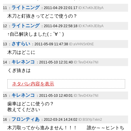
ライトニング
11 ：
：2011-04-29 22:01:17
ID:K7vKhJE8yA
木刀と釘抜きってどこで使うの？
ライトニング
12 ：
：2011-04-29 22:58:18
ID:K7vKhJE8yA
↑自己解決しました(；´∀｀)
さすらい
13 ：
：2011-05-09 11:47:38
ID:aVHNSrI0hE
木刀はどこに
キレネンコ
14 ：
：2011-05-10 12:31:40
ID:TevD4Xe7NI
くぎ抜きは
ネタバレ内容を表示
キレネンコ
15 ：
：2011-05-10 12:40:01
ID:TevD4Xe7NI
歯車はどこに使うの？
教えてください
フロンティあ
16 ：
：2012-03-24 14:24:02
ID:BStYp7xkn2
木刀取ってから進みません！！！ 誰か～～ヒントち