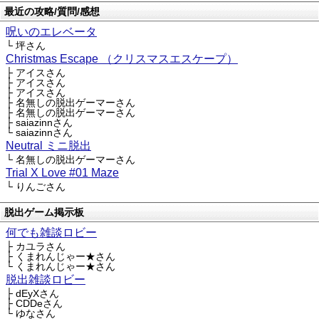
最近の攻略/質問/感想
呪いのエレベータ
└ 坪さん
Christmas Escape （クリスマスエスケープ）
├ アイスさん
├ アイスさん
├ アイスさん
├ 名無しの脱出ゲーマーさん
├ 名無しの脱出ゲーマーさん
├ saiazinnさん
└ saiazinnさん
Neutral ミニ脱出
└ 名無しの脱出ゲーマーさん
Trial X Love #01 Maze
└ りんごさん
脱出ゲーム掲示板
何でも雑談ロビー
├ カユラさん
├ くまれんじゃー★さん
└ くまれんじゃー★さん
脱出雑談ロビー
├ dEyXさん
├ CDDeさん
└ ゆなさん