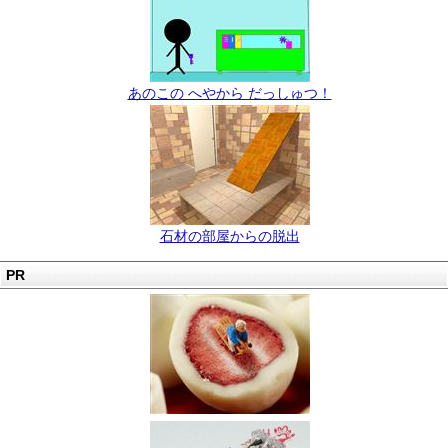
あのこの へやから だっしゅつ！
石材の部屋からの脱出
PR