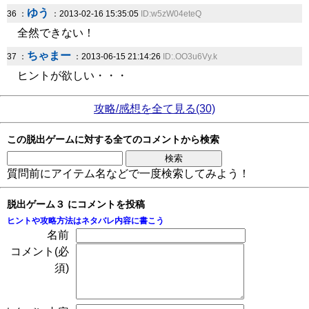
ゆう
36 ：
：2013-02-16 15:35:05
ID:w5zW04eteQ
全然できない！
ちゃまー
37 ：
：2013-06-15 21:14:26
ID:.OO3u6Vy.k
ヒントが欲しい・・・
攻略/感想を全て見る(30)
この脱出ゲームに対する全てのコメントから検索
質問前にアイテム名などで一度検索してみよう！
脱出ゲーム３ にコメントを投稿
ヒントや攻略方法はネタバレ内容に書こう
名前
コメント(必
須)