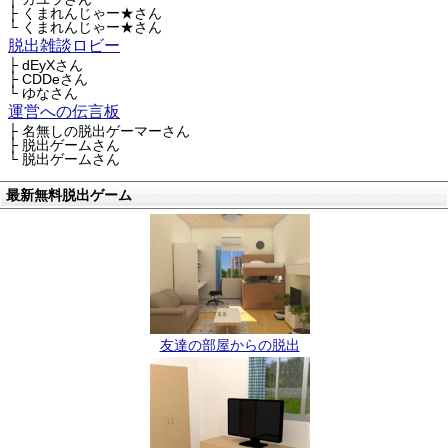
├ くまれんじゃー★さん
└ くまれんじゃー★さん
脱出雑談ロビー
├ dEyXさん
├ CDDeさん
└ ゆなさん
運営への伝言板
├ 名無しの脱出ゲーマーさん
├ 脱出ゲームさん
└ 脱出ゲームさん
最新無料脱出ゲーム
友達の部屋からの脱出