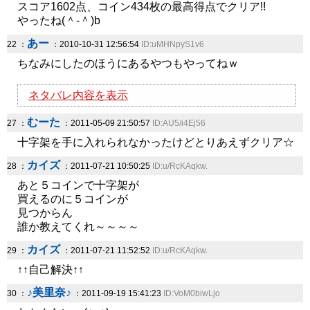
スコア1602点、コイン434枚の最高得点でクリア!!
やったね(＾-＾)b
あー
22 ：
：2010-10-31 12:56:54
ID:uMHNpyS1v6
ちなみにしたのほうにあるやつもやってねｗ
ネタバレ内容を表示
むーた
27 ：
：2011-05-09 21:50:57
ID:AU5/i4Ej56
十字架を手に入れられなかったけどとりあえずクリア☆
カイズ
28 ：
：2011-07-21 10:50:25
ID:u/RcKAqkw.
あと５コインで十字架が
買えるのに５コインが
見つからん
誰か教えてくれ～～～～
カイズ
29 ：
：2011-07-21 11:52:52
ID:u/RcKAqkw.
↑↑自己解決↑↑
♪美里奈♪
30 ：
：2011-09-19 15:41:23
ID:VoM0biwLjo