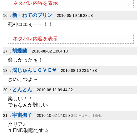
ネタバレ内容を表示
新・わてのプリン
16 ：
：2010-05-19 19:28:58
死神コエぇーー！！
ネタバレ内容を表示
胡蝶蘭
17 ：
：2010-08-02 13:04:18
楽しかったぁ！
潤じゅんＬＯＶＥ❤
18 ：
：2010-08-10 23:54:38
きのこつよ～
とんとん
20 ：
：2010-08-11 09:44:32
楽しい！！
でもなんか難しい
宇宙撫子
21 ：
：2010-10-02 17:09:36
ID:MUMcm1Bi4s
クリア♪
１END制覇です☆