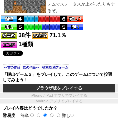
テムでステータスが上がったりもす
るぞ。
38件
71.1％
1種類
<<前の作品
次の作品>>
検索/投稿フォーム
「脱出ゲーム３」をプレイして、このゲームについて投票
してみよう！
ブラウザ版をプレイする
iPhone / iPad アプリでプレイする
Android アプリでプレイする
プレイ内容はどうでしたか？
難易度
簡単
難しい