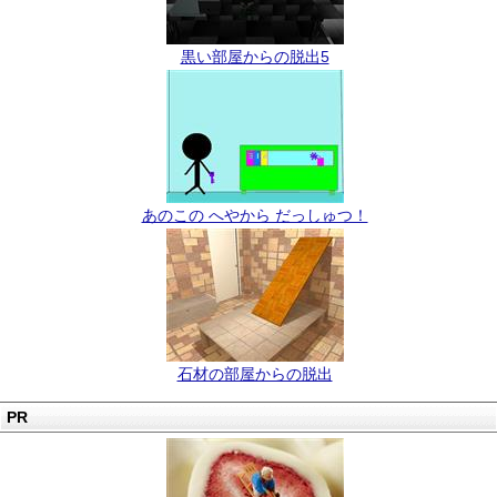
黒い部屋からの脱出5
あのこの へやから だっしゅつ！
石材の部屋からの脱出
PR