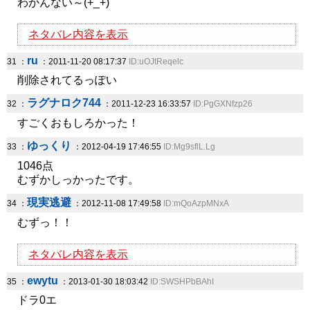
わかんない～(+_+)
ネタバレ内容を表示
ru
31 ：
：2011-11-20 08:17:37
ID:uOJtReqelc
削除されてるっぽい
ラグナロク744
32 ：
：2011-12-23 16:33:57
ID:PgGXNfzp26
すごくおもしろかった！
ゆっくり
33 ：
：2012-04-19 17:46:55
ID:Mg9sflL.Lg
1046点
むずかしっかったです。
現実逃避
34 ：
：2012-11-08 17:49:58
ID:mQoAzpMNxA
むずっ！！
ネタバレ内容を表示
ewytu
35 ：
：2013-01-30 18:03:42
ID:SWSHPbBAhI
ドラ0エ