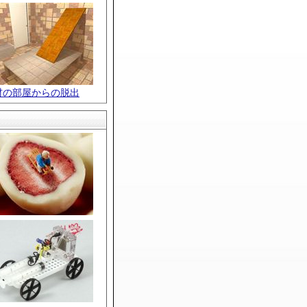
材の部屋からの脱出