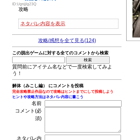
ID:Ugnjjlg23Q
攻略
ネタバレ内容を表示
攻略/感想を全て見る(124)
この脱出ゲームに対する全てのコメントから検索
質問前にアイテム名などで一度検索してみよ
う！
解体（みこし編） にコメントを投稿
完全攻略禁止作品なので攻略はヒントまでにして投稿しよう
ヒントや攻略方法はネタバレ内容に書こう
名前
コメント(必
須)
ネタバレ内