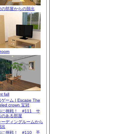
達の部屋からの脱出
room
t fall
ゲーム | Escape The
eled crown 宝冠
出に挑戦！ #111 サ
缶のある部屋
レーディングルームから
脱出
出に挑戦！ #110 手