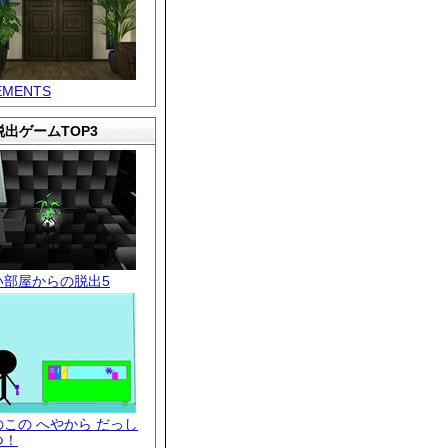
EMENTS
出ゲームTOP3
い部屋からの脱出5
のこの へやから だっし
つ！