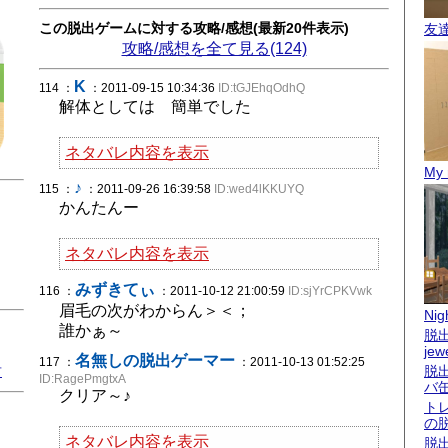
この脱出ゲームに対する攻略/感想(最新20件表示)
友
攻略/感想を全て見る(124)
K
114 ：
：2011-09-15 10:34:36
ID:tGJEhqOdhQ
解体としては 簡単でした
ネタバレ内容を表示
My 
♪
115 ：
：2011-09-26 16:39:58
ID:wed4lKKUYQ
かんたんー
ネタバレ内容を表示
みずきてぃ
116 ：
：2011-10-12 21:00:59
ID:sjYrCPKVwk
眉毛の次がわからん＞＜；
Nigh
誰かぁ～
脱出
jew
名無しの脱出ゲーマー
117 ：
：2011-10-13 01:52:25
君
脱
ID:RagePmgtxA
バ
クリア～♪
ト
の
ネタバレ内容を表示
脱