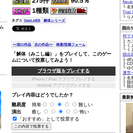
275件
90.5％
Neu
└ 
1種類
Trial
0
└ 
タグ:1
Gam.eBB
解体シリーズ
ム
脱出
何で
├ 
<<前の作品
次の作品>>
検索/投稿フォーム
├ 
└ 
「解体（みこし編）」をプレイして、このゲー
脱出
├ d
ムについて投票してみよう！
├ C
└ ゆ
ブラウザ版をプレイする
運営
├ 
iPhone / iPad アプリでプレイする
├ 
Android アプリでプレイする
└ 
プレイ内容はどうでしたか？
最新
難易度
簡単
難しい
演出
癒し
怖い
「おすすめ」として投票する