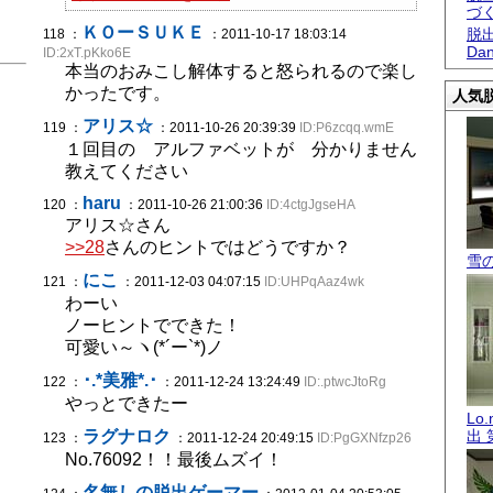
づ
ＫＯーＳＵＫＥ
脱出
118 ：
：2011-10-17 18:03:14
Dan
ID:2xT.pKko6E
本当のおみこし解体すると怒られるので楽し
かったです。
人気脱
アリス☆
119 ：
：2011-10-26 20:39:39
ID:P6zcqq.wmE
１回目の アルファベットが 分かりません
教えてください
haru
120 ：
：2011-10-26 21:00:36
ID:4ctgJgseHA
アリス☆さん
>>28
さんのヒントではどうですか？
雪
にこ
121 ：
：2011-12-03 04:07:15
ID:UHPqAaz4wk
わーい
ノーヒントでできた！
可愛い～ヽ(*´ー`*)ノ
･.*美雅*.･
122 ：
：2011-12-24 13:24:49
ID:.ptwcJtoRg
やっとできたー
Lo
ラグナロク
出 
123 ：
：2011-12-24 20:49:15
ID:PgGXNfzp26
No.76092！！最後ムズイ！
名無しの脱出ゲーマー