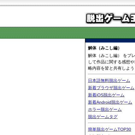
解体（みこし編）
解体（みこし編） をプ
して作品に関する感想や
略内容を皆と共有しよう
日本語無料脱出ゲーム
新着ブラウザ脱出ゲーム
新着iOS脱出ゲーム
新着Android脱出ゲーム
ホラー脱出ゲーム
脱出ゲームタグ
簡単脱出ゲームTOP30