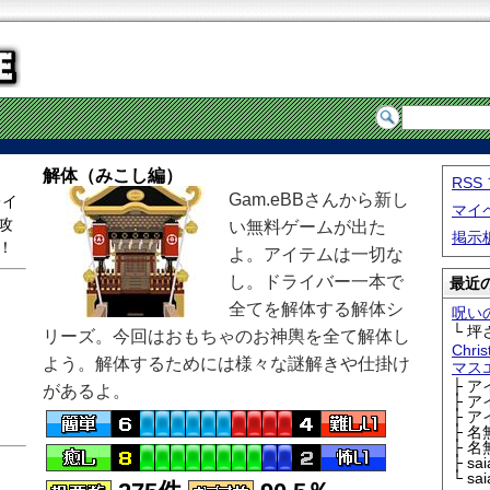
解体（みこし編）
RS
Gam.eBBさんから新し
レイ
マイ
攻
い無料ゲームが出た
掲示
！
よ。アイテムは一切な
し。ドライバー一本で
最近の
全てを解体する解体シ
呪い
└ 坪
リーズ。今回はおもちゃのお神輿を全て解体し
Chri
よう。解体するためには様々な謎解きや仕掛け
マス
├ 
があるよ。
├ 
├ 
├ 
├ 
├ sa
└ sa