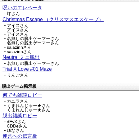
呪いのエレベータ
└ 坪さん
Christmas Escape （クリスマスエスケープ）
├ アイスさん
├ アイスさん
├ アイスさん
├ 名無しの脱出ゲーマーさん
├ 名無しの脱出ゲーマーさん
├ saiazinnさん
└ saiazinnさん
Neutral ミニ脱出
└ 名無しの脱出ゲーマーさん
Trial X Love #01 Maze
└ りんごさん
脱出ゲーム掲示板
何でも雑談ロビー
├ カユラさん
├ くまれんじゃー★さん
└ くまれんじゃー★さん
脱出雑談ロビー
├ dEyXさん
├ CDDeさん
└ ゆなさん
運営への伝言板