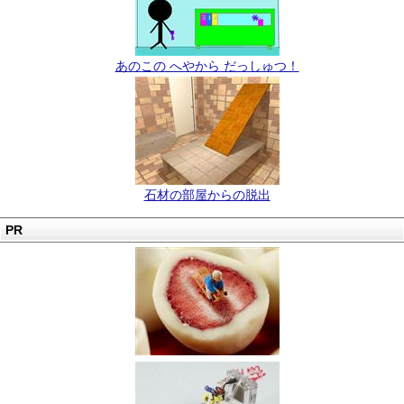
あのこの へやから だっしゅつ！
石材の部屋からの脱出
PR