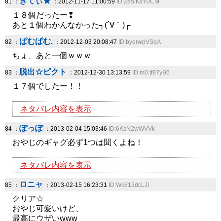
きてぃ★
81 ：
：2012-11-17 11:00:59
ID:Ze5lKxY0CM
１８個だったー❢
あと１個わかんなかった┐(´∀｀)┌
ぱむぱむ.
82 ：
：2012-12-03 20:08:47
ID:byerwpVSqA
ちょ、あと一個ｗｗｗ
脱出☆ピクト
83 ：
：2012-12-30 13:13:59
ID:m0.tf87yB6
１７個でしたー！！
ネタバレ内容を表示
ぽっぽ
84 ：
：2013-02-04 15:03:46
ID:6KsN2wWVVk
おやじのギャグ必ず1つは聞くよね！
ネタバレ内容を表示
ロニャ
85 ：
：2013-02-15 16:23:31
ID:Wk813dcLJI
クリア☆
おやじ可愛いけど、
最高にウザいwww