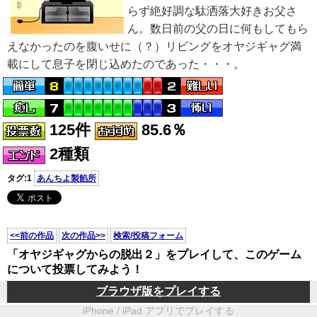
らず絶好調な駄洒落大好きお父さ
ん。数日前の父の日に何もしてもら
えなかったのを腹いせに（？）リビングをオヤジギャグ満
載にして息子を閉じ込めたのであった・・・。
125件
85.6％
2種類
タグ:1
あんちよ製餡所
<<前の作品
次の作品>>
検索/投稿フォーム
「オヤジギャグからの脱出２」をプレイして、このゲーム
について投票してみよう！
ブラウザ版をプレイする
iPhone / iPad アプリでプレイする