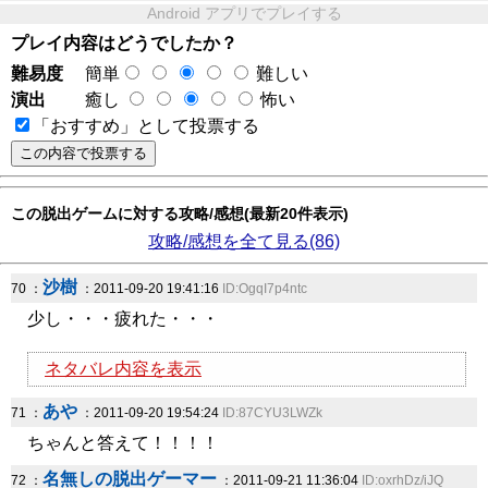
Android アプリでプレイする
プレイ内容はどうでしたか？
難易度
簡単
難しい
演出
癒し
怖い
「おすすめ」として投票する
この脱出ゲームに対する攻略/感想(最新20件表示)
攻略/感想を全て見る(86)
沙樹
70 ：
：2011-09-20 19:41:16
ID:OgqI7p4ntc
少し・・・疲れた・・・
ネタバレ内容を表示
あや
71 ：
：2011-09-20 19:54:24
ID:87CYU3LWZk
ちゃんと答えて！！！！
名無しの脱出ゲーマー
72 ：
：2011-09-21 11:36:04
ID:oxrhDz/iJQ