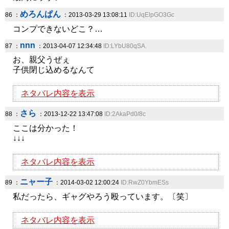
めろんぱん
86 ：
：2013-03-29 13:08:11
ID:UqElpGO3Gc
コンプできないどこ？…
nnn
87 ：
：2013-04-07 12:34:48
ID:LYbU80qSA.
お、親父うぜぇ
子供閉じ込めるなんて
ネタバレ内容を表示
さら
88 ：
：2013-12-22 13:47:08
ID:2AkaPd0/8c
ここは分かった！
↓↓↓
ネタバレ内容を表示
ニャー子
89 ：
：2014-03-02 12:00:24
ID:RwZ0YbmESs
私だったら、ギャグやろう殴っています。〔笑〕
ネタバレ内容を表示