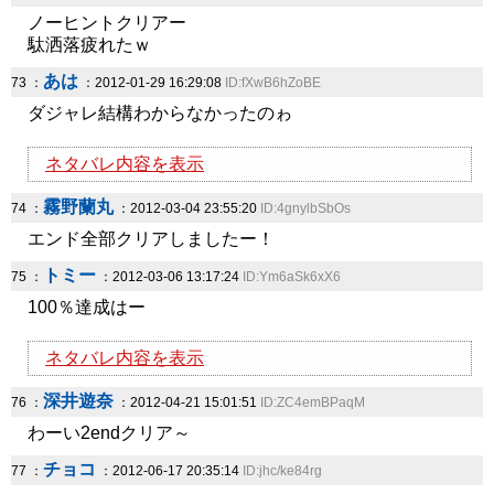
ノーヒントクリアー
駄洒落疲れたｗ
あは
73 ：
：2012-01-29 16:29:08
ID:fXwB6hZoBE
ダジャレ結構わからなかったのゎ
ネタバレ内容を表示
霧野蘭丸
74 ：
：2012-03-04 23:55:20
ID:4gnylbSbOs
エンド全部クリアしましたー！
トミー
75 ：
：2012-03-06 13:17:24
ID:Ym6aSk6xX6
100％達成はー
ネタバレ内容を表示
深井遊奈
76 ：
：2012-04-21 15:01:51
ID:ZC4emBPaqM
わーい2endクリア～
チョコ
77 ：
：2012-06-17 20:35:14
ID:jhc/ke84rg