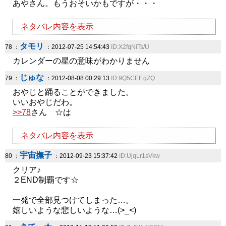
あやさん。もうおそいかもですが・・・
ネタバレ内容を表示
タモリ
78 ：
：2012-07-25 14:54:43
ID:X2fqNiTs/U
カレンダーの星の意味がわかりません
じゅな
79 ：
：2012-08-08 00:29:13
ID:9Q5CEF.gZQ
おやじと踊ることができました。
いいおやじだわ。
>>78
さん ☆は
ネタバレ内容を表示
宇宙撫子
80 ：
：2012-09-23 15:37:42
ID:UjqLr1sVkw
クリア♪
２END制覇です☆
一発で全部見つけてしまった…。
嬉しいような悲しいような…(>_<)