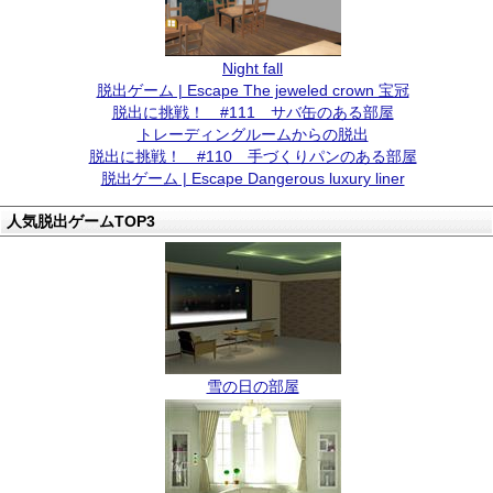
Night fall
脱出ゲーム | Escape The jeweled crown 宝冠
脱出に挑戦！ #111 サバ缶のある部屋
トレーディングルームからの脱出
脱出に挑戦！ #110 手づくりパンのある部屋
脱出ゲーム | Escape Dangerous luxury liner
人気脱出ゲームTOP3
雪の日の部屋