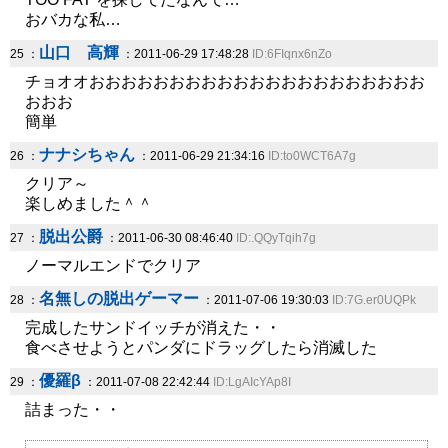
おバカな私…
山口 高輝
25 ：
：2011-06-29 17:48:28
ID:6FIqnx6nZo
チョオオおおおおおおおおおおおおおおおおおおおおお
おおお
簡単
ナナシちゃん
26 ：
：2011-06-29 21:34:16
ID:to0WCT6A7g
クリア～
楽しめました＾＾
脱出公爵
27 ：
：2011-06-30 08:46:40
ID:.QQyTqih7g
ノーマルエンドでクリア
名無しの脱出ゲーマー
28 ：
：2011-07-06 19:30:03
ID:7G.er0UQPk
完成したサンドイッチが消えた・・
食べさせようとパンダにドラッグしたら消滅した
優羅β
29 ：
：2011-07-08 22:42:44
ID:LgAIcYAp8I
詰まった・・