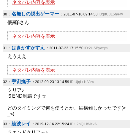
ネタバレ内容を表示
名無しの脱出ゲーマー
30 ：
：2011-07-10 09:14:33
ID:ptC3L5h/Pw
優羅βさん
ネタバレ内容を表示
はきかすかすえ
31 ：
：2011-07-23 17:15:50
ID:2USBywqta.
えうええ
ネタバレ内容を表示
宇宙撫子
32 ：
：2012-09-23 13:14:59
ID:UjqLr1sVkw
クリア♪
５END制覇です☆
どのタイミングで何を使うとか、結構難しかったです(>
_<)
綾波レイ
33 ：
：2019-12-16 22:15:24
ID:u2bQIHWKvA
５エンドクリア～♪