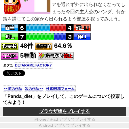
アを通れず外に出られなくなってし
まった今回の主人公のパンダ。何か
策を講じてこの家から出られるよう部屋を探ってみよう。
48件
64.6％
5種類
タグ:1
DETARAME FACTORY
<<前の作品
次の作品>>
検索/投稿フォーム
「Panda_diet」をプレイして、このゲームについて投票し
てみよう！
ブラウザ版をプレイする
iPhone / iPad アプリでプレイする
Android アプリでプレイする