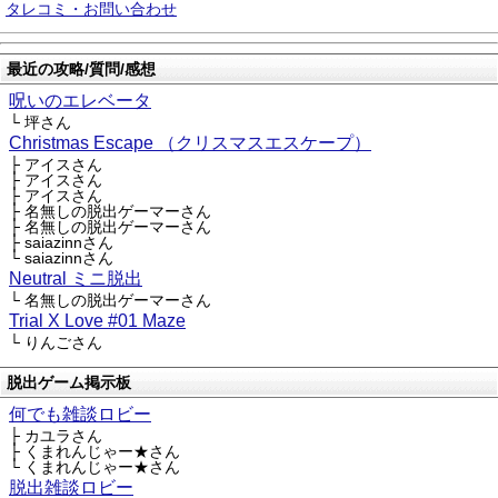
タレコミ・お問い合わせ
最近の攻略/質問/感想
呪いのエレベータ
└ 坪さん
Christmas Escape （クリスマスエスケープ）
├ アイスさん
├ アイスさん
├ アイスさん
├ 名無しの脱出ゲーマーさん
├ 名無しの脱出ゲーマーさん
├ saiazinnさん
└ saiazinnさん
Neutral ミニ脱出
└ 名無しの脱出ゲーマーさん
Trial X Love #01 Maze
└ りんごさん
脱出ゲーム掲示板
何でも雑談ロビー
├ カユラさん
├ くまれんじゃー★さん
└ くまれんじゃー★さん
脱出雑談ロビー