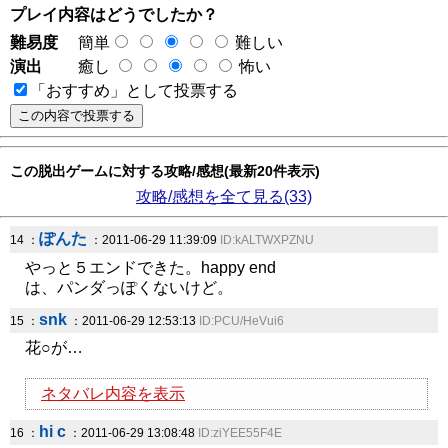
プレイ内容はどうでしたか？
難易度
簡単
難しい
演出
癒し
怖い
「おすすめ」として投票する
この脱出ゲームに対する攻略/感想(最新20件表示)
攻略/感想を全て見る(33)
ぽんた
14 ：
：2011-06-29 11:39:09
ID:kALTWXPZNU
やっと５エンドできた。happy end
は、パンダっぽくないけど。
snk
15 ：
：2011-06-29 12:53:13
ID:PCU/HeVui6
花○が…
ネタバレ内容を表示
hi c
16 ：
：2011-06-29 13:08:48
ID:ziYEE55F4E