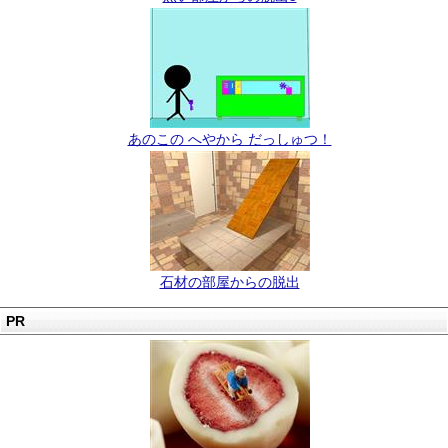
あのこの へやから だっしゅつ！
石材の部屋からの脱出
PR