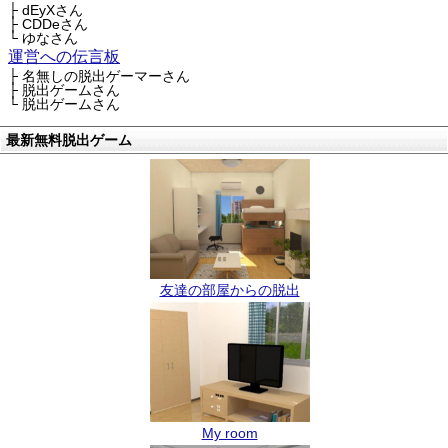
├ dEyXさん
├ CDDeさん
└ ゆなさん
運営への伝言板
├ 名無しの脱出ゲーマーさん
├ 脱出ゲームさん
└ 脱出ゲームさん
最新無料脱出ゲーム
友達の部屋からの脱出
My room