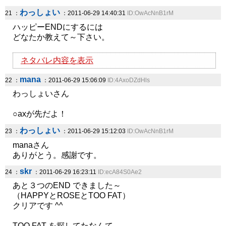
わっしょい
21 ：
：2011-06-29 14:40:31
ID:OwAcNnB1rM
ハッピーENDにするには
どなたか教えて～下さい。
ネタバレ内容を表示
mana
22 ：
：2011-06-29 15:06:09
ID:4AxoDZdHls
わっしょいさん
○axが先だよ！
わっしょい
23 ：
：2011-06-29 15:12:03
ID:OwAcNnB1rM
manaさん
ありがとう。感謝です。
skr
24 ：
：2011-06-29 16:23:11
ID:ecA84S0Ae2
あと３つのEND できました～
（HAPPYとROSEとTOO FAT）
クリアです ^^
TOO FAT を探してたなんて…