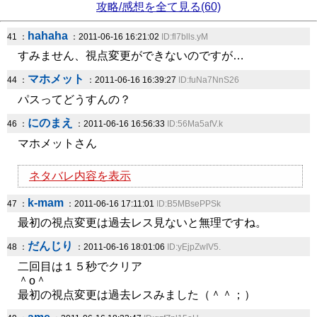
攻略/感想を全て見る(60)
hahaha
41 ：
：2011-06-16 16:21:02
ID:fl7blls.yM
すみません、視点変更ができないのですが…
マホメット
44 ：
：2011-06-16 16:39:27
ID:fuNa7NnS26
パスってどうすんの？
にのまえ
46 ：
：2011-06-16 16:56:33
ID:56Ma5afV.k
マホメットさん
ネタバレ内容を表示
k-mam
47 ：
：2011-06-16 17:11:01
ID:B5MBsePPSk
最初の視点変更は過去レス見ないと無理ですね。
だんじり
48 ：
：2011-06-16 18:01:06
ID:yEjpZwIV5.
二回目は１５秒でクリア
＾o＾
最初の視点変更は過去レスみました（＾＾；）