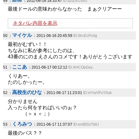
ame
49 ：
：2011-06-16 18:33:47
ID:qzfZnl15oU
最後ドールの意味わからなかった まぁクリアーー
ネタバレ内容を表示
マイケル
50 ：
：2011-06-16 20:45:59
ID:i9rcEcFn4g
最初がむずい！！
ちなみに私が参考にしたのは、
43番のにのまえさんのコメです！ありがとうございます
ここあ
51 ：
：2011-06-17 00:12:12
ID:AHCOpGxy..
くりあー。
たのしかったー。
高校生のひな
52 ：
：2011-06-17 11:23:01
ID:mYwVFoY0uk
分かりません
入ったら何をすればいいのぉ？
（＞ｘ＜；）
くろみつ
53 ：
：2011-06-17 11:37:07
ID:emBtSsTIdU
最後のパス？？