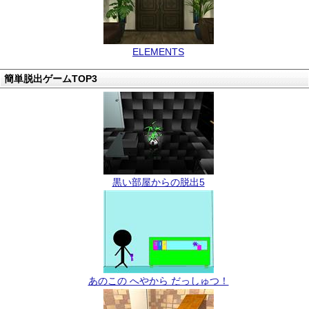
ELEMENTS
簡単脱出ゲームTOP3
黒い部屋からの脱出5
あのこの へやから だっしゅつ！