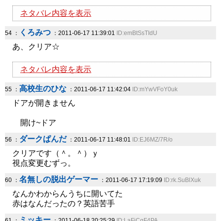
ネタバレ内容を表示
くろみつ
54 ：
：2011-06-17 11:39:01
ID:emBtSsTIdU
あ、クリア☆
ネタバレ内容を表示
高校生のひな
55 ：
：2011-06-17 11:42:04
ID:mYwVFoY0uk
ドアが開きません
開け~ドア
ダークぱんだ
56 ：
：2011-06-17 11:48:01
ID:EJ6MZ/7R/o
クリアです（＾。＾）ｙ
視点変更むずっ。
名無しの脱出ゲーマー
60 ：
：2011-06-17 17:19:09
ID:rk.SuBlXuk
なんかわからんうちに開いてた
赤はなんだったの？英語苦手
ミッキー
61 ：
：2011-06-18 20:25:29
ID:LaFjCqF4PA