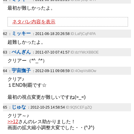
最初が難しかったよ。
ネタバレ内容を表示
ミッキー
62 ：
：2011-06-18 20:26:58
ID:LaFjCqF4PA
超難しかったよ。
ぺんぎん
63 ：
：2011-07-10 07:41:57
ID:dzYWcXBBOE
クリアー（*^_^*）
宇宙撫子
64 ：
：2012-09-11 09:08:59
ID:4OxpVsI8Ow
クリア♪
１END制覇です☆
最初の視点変更が難しいですね(>_<)
じゅな
65 ：
：2012-10-25 14:58:54
ID:9Q5CEF.gZQ
クリア～♪
>>12
さんのレス助かりました！
画面の拡大縮小調整大変でした・・(^J^)