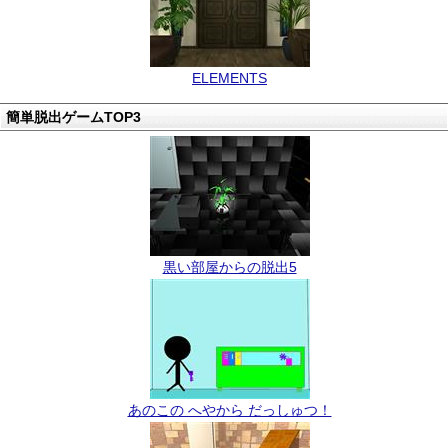
ELEMENTS
簡単脱出ゲームTOP3
黒い部屋からの脱出5
あのこの へやから だっしゅつ！