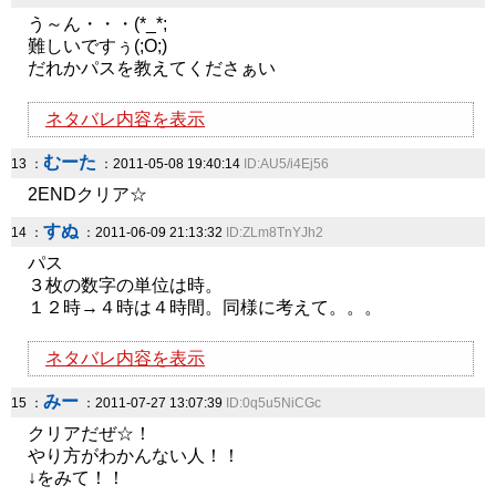
う～ん・・・(*_*;
難しいですぅ(;O;)
だれかパスを教えてくださぁい
ネタバレ内容を表示
むーた
13 ：
：2011-05-08 19:40:14
ID:AU5/i4Ej56
2ENDクリア☆
すぬ
14 ：
：2011-06-09 21:13:32
ID:ZLm8TnYJh2
パス
３枚の数字の単位は時。
１２時→４時は４時間。同様に考えて。。。
ネタバレ内容を表示
みー
15 ：
：2011-07-27 13:07:39
ID:0q5u5NiCGc
クリアだぜ☆！
やり方がわかんない人！！
↓をみて！！