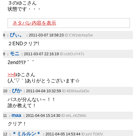
３のゆこさん
状態です・・・
ネタバレ内容を表示
ぴぃ。
8 ：
：2011-03-07 18:58:23
ID:CW1kbXep5w
２ENDクリア!
モニ
9 ：
：2011-03-07 22:16:19
ID:ccbO.oY47c
2endｸﾘｱ＾＾
>>4
ゆこさん
(人’▽｀)ありがとうございます☆
ぴか
10 ：
：2011-04-04 10:32:59
ID:4E6HuuGd3o
パスが分んない～！！
誰か教えて！
maa
11 ：
：2011-04-04 15:14:30
ID:xhL.cKZWdc
クリア！
＊ミルルン＊
12 ：
：2011-04-05 14:53:44
ID:yzV.TOi0V.