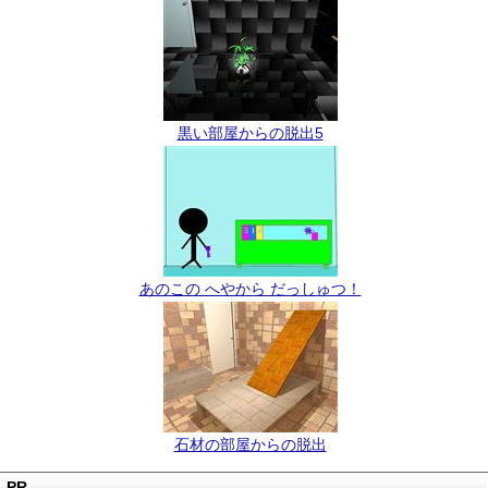
黒い部屋からの脱出5
あのこの へやから だっしゅつ！
石材の部屋からの脱出
PR