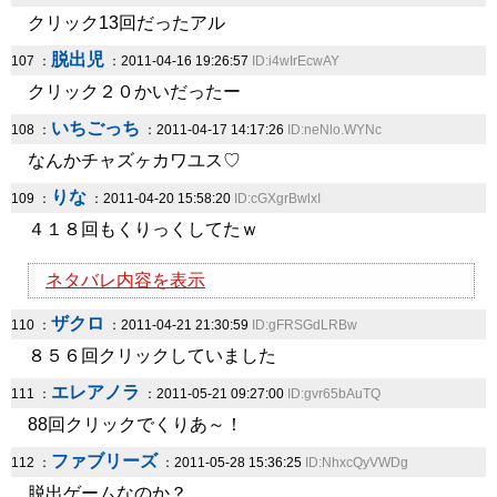
クリック13回だったアル
脱出児
107 ：
：2011-04-16 19:26:57
ID:i4wIrEcwAY
クリック２０かいだったー
いちごっち
108 ：
：2011-04-17 14:17:26
ID:neNlo.WYNc
なんかチャズヶカワユス♡
りな
109 ：
：2011-04-20 15:58:20
ID:cGXgrBwlxI
４１８回もくりっくしてたｗ
ネタバレ内容を表示
ザクロ
110 ：
：2011-04-21 21:30:59
ID:gFRSGdLRBw
８５６回クリックしていました
エレアノラ
111 ：
：2011-05-21 09:27:00
ID:gvr65bAuTQ
88回クリックでくりあ～！
ファブリーズ
112 ：
：2011-05-28 15:36:25
ID:NhxcQyVWDg
脱出ゲームなのか？