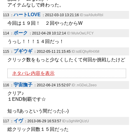
アイテムなしで終わった。
ハートLOVE
113 ：
：2012-03-10 13:21:16
ID:saA9ufoRbI
今回は１９回！ ２回やったからW
ポーク
114 ：
：2012-04-28 10:12:14
ID:WuIvOwLFCY
うっし！！！１４回だっ！
プギウギ
115 ：
：2012-05-11 21:15:45
ID:sdEQhyRHXM
クリック数をもっと少なくしたくて何回か挑戦したけど
ネタバレ内容を表示
宇宙撫子
116 ：
：2012-06-24 15:52:07
ID:.nGDeLZeeo
クリア♪
１END制覇です☆
短っ!!あっという間だった(-.-)
イヴ
117 ：
：2013-06-29 16:53:57
ID:u3ghWrQUzU
総クリック回数１５回だった