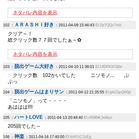
ネタバレ内容を表示
ＡＲＡＳＨＩ好き
102 ：
：2011-04-09 15:46:43
ID:2p7QQv7mII
クリア～！
総クリック数７７回でしたぁ～✿
ネタバレ内容を表示
脱出ゲーム大好き
103 ：
：2011-04-10 11:36:01
ID:UfDFKiKSBw
クリック数 102かいでした ニソモノ... ぷ
ぷっ
脱出ゲームはまりサン
104 ：
：2011-04-12 21:35:55
ID:gk1GpQ66jk
「ニソモノ」って・・・・
あははは!!!!
ハートLOVE
105 ：
：2011-04-13 20:49:40
ID:vRM9KJmByo
205回でした～
神楽
106 ：
：2011-04-16 17:40:00
ID:fvN5zC3zEg