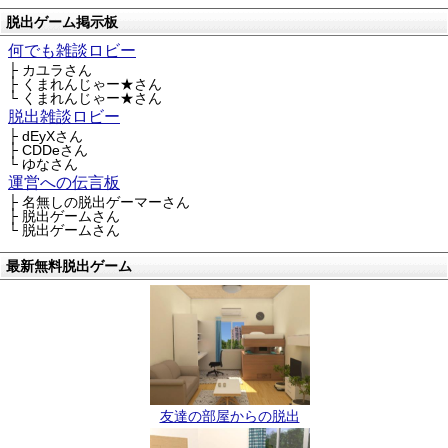
脱出ゲーム掲示板
何でも雑談ロビー
├ カユラさん
├ くまれんじゃー★さん
└ くまれんじゃー★さん
脱出雑談ロビー
├ dEyXさん
├ CDDeさん
└ ゆなさん
運営への伝言板
├ 名無しの脱出ゲーマーさん
├ 脱出ゲームさん
└ 脱出ゲームさん
最新無料脱出ゲーム
友達の部屋からの脱出