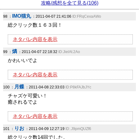
攻略/感想を全て見る(106)
IMO猫丸
98 ：
：2011-04-07 21:41:06
ID:FRqCexaAWo
総クリック数１６３回！
ネタバレ内容を表示
燐
99 ：
：2011-04-07 22:18:32
ID:JielAt.2Ao
かわいいでよ
ネタバレ内容を表示
月蝶
100 ：
：2011-04-08 22:33:03
ID:P8kFAJbJYc
チャズケ可愛い！
癒されるでよ
ネタバレ内容を表示
りお
101 ：
：2011-04-09 12:27:19
ID:.J9pmQUZf6
総クリック数14回でした。