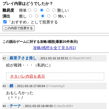
プレイ内容はどうでしたか？
難易度
簡単
難しい
演出
癒し
怖い
「おすすめ」として投票する
この脱出ゲームに対する攻略/感想(最新20件表示)
攻略/感想を全て見る(61)
麻里子さま推し
42 ：
：2011-03-16 16:55:51
ID:R8qK2RYXF2
絵が複雑・・・（私的に）
ネタバレ内容を表示
錬
43 ：
：2011-03-16 17:00:04
ID:Ym/al4AgJI
おもしろかった
（＾＾）/
チーナ
44 ：
：2011-03-20 18:48:50
ID:4keZhzEf8Y