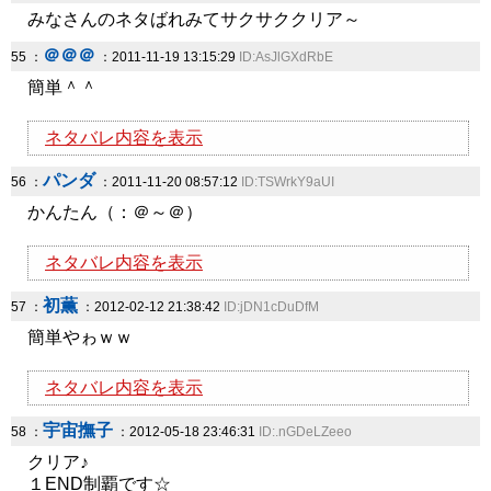
みなさんのネタばれみてサクサククリア～
＠＠＠
55 ：
：2011-11-19 13:15:29
ID:AsJlGXdRbE
簡単＾＾
ネタバレ内容を表示
パンダ
56 ：
：2011-11-20 08:57:12
ID:TSWrkY9aUI
かんたん（：＠～＠）
ネタバレ内容を表示
初薫
57 ：
：2012-02-12 21:38:42
ID:jDN1cDuDfM
簡単やゎｗｗ
ネタバレ内容を表示
宇宙撫子
58 ：
：2012-05-18 23:46:31
ID:.nGDeLZeeo
クリア♪
１END制覇です☆