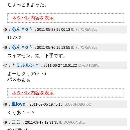
ちょっとまよった。
ネタバレ内容を表示
あん＾o＾
45 ：
：2011-05-28 15:06:12
ID:7pPCRuVSgs
107×２
あん＾o＾
46 ：
：2011-05-30 15:13:55
ID:7pPCRuVSgs
スイマセン。絵、下手です。
＊ミルルン＊
47 ：
：2011-06-27 18:01:22
ID:yzV.TOi0V.
よーしクリア(>_<)
パスゎぁぁ
ネタバレ内容を表示
嵐love
48 ：
：2011-09-05 19:45:16
ID:Q8UN0BQn62
くりあ＾－＾
ここ
49 ：
：2011-09-17 12:31:35
ID:DOPOo/oBxw