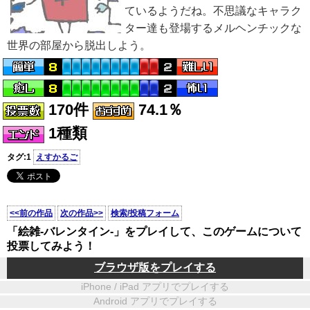
ているようだね。不思議なキャラク
ター達も登場するメルヘンチックな
世界の部屋から脱出しよう。
170件
74.1％
1種類
タグ:1
えすかるご
<<前の作品
次の作品>>
検索/投稿フォーム
「絵雑-バレンタイン-」をプレイして、このゲームについて
投票してみよう！
ブラウザ版をプレイする
iPhone / iPad アプリでプレイする
Android アプリでプレイする