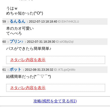
うはｗ
めちゃ短かった(^O^)
るんるん
59 ：
：2012-07-13 18:18:40
ID:ElH7rHK2LU
本のカオ可愛い
てへぺろ
プリン♪
60 ：
：2012-07-31 18:28:30
ID:sl/OBpI2qI
パスができたら簡単簡単♪
ネタバレ内容を表示
ポット
61 ：
：2012-08-31 23:26:32
ID:.KTLgxQnWo
結構簡単だった(*⌒▽⌒*)
ネタバレ内容を表示
攻略/感想を全て見る(61)