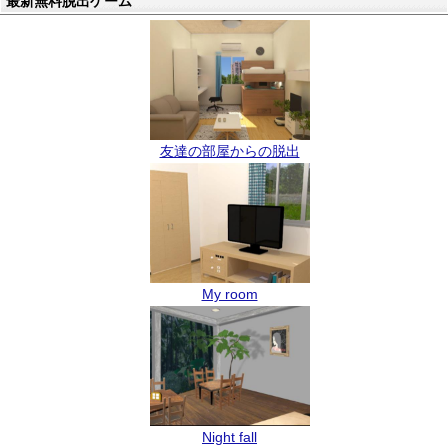
最新無料脱出ゲーム
友達の部屋からの脱出
My room
Night fall