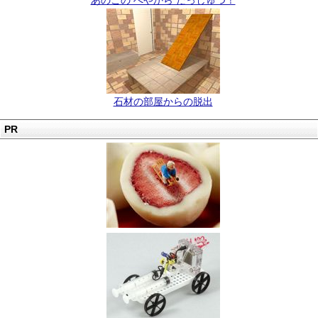
あのこの へやから だっしゅつ！
石材の部屋からの脱出
PR