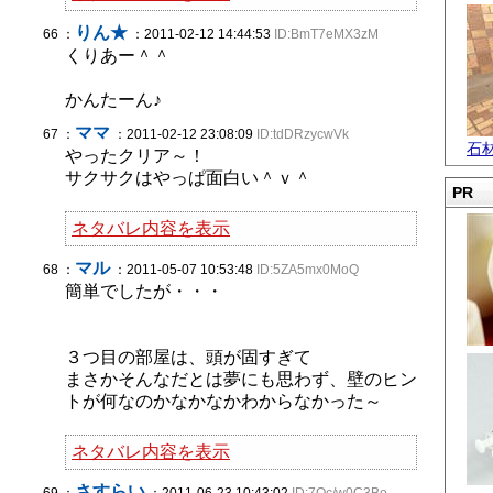
りん★
66 ：
：2011-02-12 14:44:53
ID:BmT7eMX3zM
くりあー＾＾
かんたーん♪
ママ
67 ：
：2011-02-12 23:08:09
ID:tdDRzycwVk
石
やったクリア～！
サクサクはやっぱ面白い＾ｖ＾
PR
ネタバレ内容を表示
マル
68 ：
：2011-05-07 10:53:48
ID:5ZA5mx0MoQ
簡単でしたが・・・
３つ目の部屋は、頭が固すぎて
まさかそんなだとは夢にも思わず、壁のヒン
トが何なのかなかなかわからなかった～
ネタバレ内容を表示
さすらい