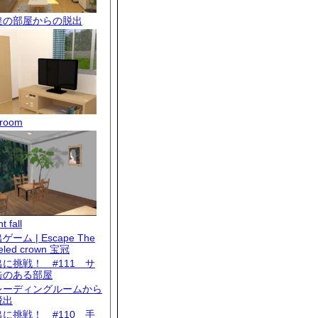
達の部屋からの脱出
room
t fall
ゲーム | Escape The
eled crown 宝冠
出に挑戦！ #111 サ
缶のある部屋
レーディングルームから
脱出
出に挑戦！ #110 手