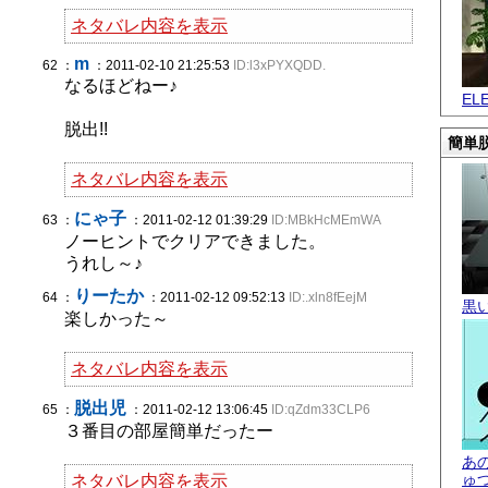
ネタバレ内容を表示
m
62 ：
：2011-02-10 21:25:53
ID:l3xPYXQDD.
なるほどねー♪
EL
脱出!!
簡単脱
ネタバレ内容を表示
にゃ子
63 ：
：2011-02-12 01:39:29
ID:MBkHcMEmWA
ノーヒントでクリアできました。
うれし～♪
りーたか
64 ：
：2011-02-12 09:52:13
ID:.xln8fEejM
黒
楽しかった～
ネタバレ内容を表示
脱出児
65 ：
：2011-02-12 13:06:45
ID:qZdm33CLP6
３番目の部屋簡単だったー
あ
ゅ
ネタバレ内容を表示