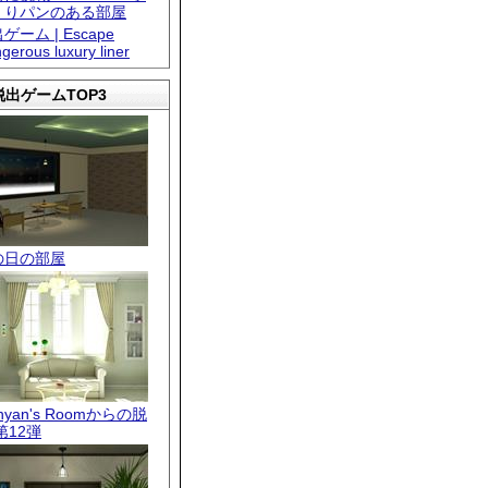
くりパンのある部屋
ゲーム | Escape
gerous luxury liner
出ゲームTOP3
の日の部屋
.nyan's Roomからの脱
第12弾