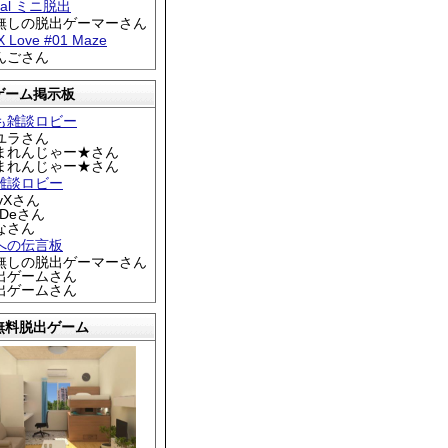
tral ミニ脱出
名無しの脱出ゲーマーさん
 X Love #01 Maze
りんごさん
ゲーム掲示板
も雑談ロビー
カユラさん
くまれんじゃー★さん
くまれんじゃー★さん
雑談ロビー
EyXさん
DDeさん
なさん
への伝言板
名無しの脱出ゲーマーさん
脱出ゲームさん
脱出ゲームさん
無料脱出ゲーム