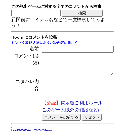
この脱出ゲームに対する全てのコメントから検索
質問前にアイテム名などで一度検索してみよ
う！
Room にコメントを投稿
ヒントや攻略方法はネタバレ内容に書こう
名前
コメント(必
須)
ネタバレ内
容
【必読】
掲示板ご利用ルール
このゲーム以外の雑談などは
<<前の作品
次の作品>>