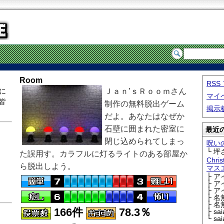
Room
RS
に
Ｊａｎ’ｓＲｏｏｍさん
マイ
皆
制作の無料脱出ゲーム
掲示
だよ。あなたはなぜか
石壁に囲まれた密室に
最近の
閉じ込められてしまっ
呪い
└ 坪
た誤用す。カラフルに灯るライトのある部屋か
Chri
ら脱出しよう。
マス
├ 
├ 
├ 
├ 
├ 
166件
78.3％
├ sa
└ sa