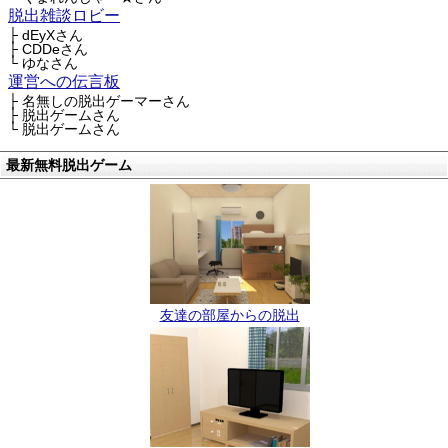
脱出雑談ロビー
├ dEyXさん
├ CDDeさん
└ ゆなさん
運営への伝言板
├ 名無しの脱出ゲーマーさん
├ 脱出ゲームさん
└ 脱出ゲームさん
最新無料脱出ゲーム
友達の部屋からの脱出