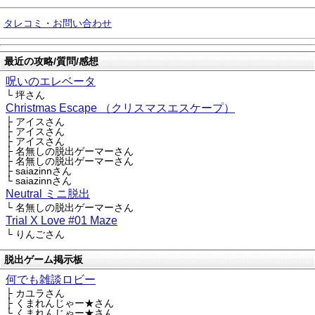
タレコミ・お問い合わせ
最近の攻略/質問/感想
呪いのエレベータ
└ 坪さん
Christmas Escape （クリスマスエスケープ）
├ アイスさん
├ アイスさん
├ アイスさん
├ 名無しの脱出ゲーマーさん
├ 名無しの脱出ゲーマーさん
├ saiazinnさん
└ saiazinnさん
Neutral ミニ脱出
└ 名無しの脱出ゲーマーさん
Trial X Love #01 Maze
└ りんごさん
脱出ゲーム掲示板
何でも雑談ロビー
├ カユラさん
├ くまれんじゃー★さん
└ くまれんじゃー★さん