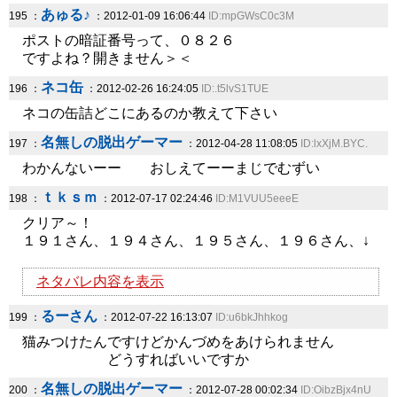
あゅる♪
195 ：
：2012-01-09 16:06:44
ID:mpGWsC0c3M
ポストの暗証番号って、０８２６
ですよね？開きません＞＜
ネコ缶
196 ：
：2012-02-26 16:24:05
ID:.t5lvS1TUE
ネコの缶詰どこにあるのか教えて下さい
名無しの脱出ゲーマー
197 ：
：2012-04-28 11:08:05
ID:lxXjM.BYC.
わかんないーー おしえてーーまじでむずい
ｔｋｓｍ
198 ：
：2012-07-17 02:24:46
ID:M1VUU5eeeE
クリア～！
１９１さん、１９４さん、１９５さん、１９６さん、↓
ネタバレ内容を表示
るーさん
199 ：
：2012-07-22 16:13:07
ID:u6bkJhhkog
猫みつけたんですけどかんづめをあけられません
どうすればいいですか
名無しの脱出ゲーマー
200 ：
：2012-07-28 00:02:34
ID:OibzBjx4nU