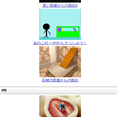
黒い部屋からの脱出5
あのこの へやから だっしゅつ！
石材の部屋からの脱出
PR