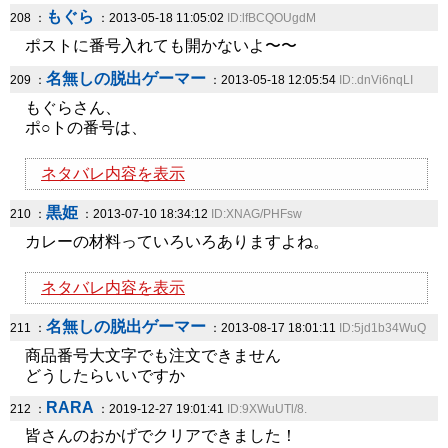
もぐら
208 ：
：2013-05-18 11:05:02
ID:lfBCQOUgdM
ポストに番号入れても開かないよ〜〜
名無しの脱出ゲーマー
209 ：
：2013-05-18 12:05:54
ID:.dnVi6nqLI
もぐらさん、
ポ○トの番号は、
ネタバレ内容を表示
黒姫
210 ：
：2013-07-10 18:34:12
ID:XNAG/PHFsw
カレーの材料っていろいろありますよね。
ネタバレ内容を表示
名無しの脱出ゲーマー
211 ：
：2013-08-17 18:01:11
ID:5jd1b34WuQ
商品番号大文字でも注文できません
どうしたらいいですか
RARA
212 ：
：2019-12-27 19:01:41
ID:9XWuUTl/8.
皆さんのおかげでクリアできました！