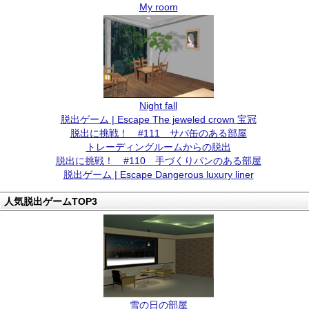
My room
Night fall
脱出ゲーム | Escape The jeweled crown 宝冠
脱出に挑戦！ #111 サバ缶のある部屋
トレーディングルームからの脱出
脱出に挑戦！ #110 手づくりパンのある部屋
脱出ゲーム | Escape Dangerous luxury liner
人気脱出ゲームTOP3
雪の日の部屋