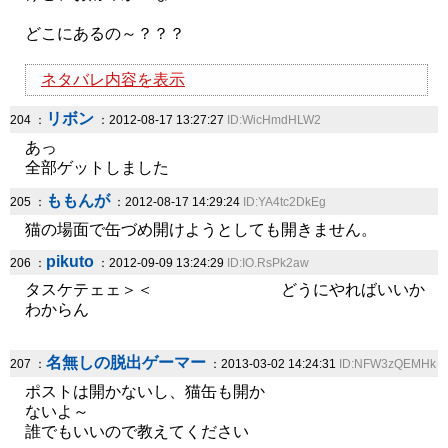
どこにあるの～？？？
ネタバレ内容を表示
リボン
204 ：
：2012-08-17 13:27:27
ID:WicHmdHLW2
あっ
全部ゲットしました
ももんが
205 ：
：2012-08-17 14:29:24
ID:YA4tc2DkEg
猫の場面で缶づめ開けようとしても開きません。
pikuto
206 ：
：2012-09-09 13:24:29
ID:IO.RsPk2aw
タスケテェェ＞＜ どうにやればいいか
わからん
名無しの脱出ゲーマー
207 ：
：2013-03-02 14:24:31
ID:NFW3zQEMHk
ポストは開かないし、猫缶も開か
ないよ～
誰でもいいので教えてください