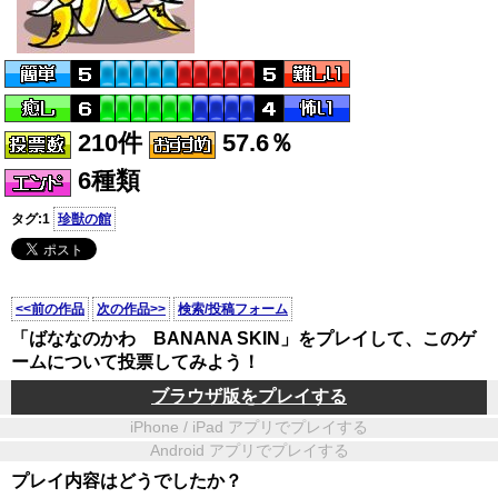
210件
57.6％
6種類
タグ:1
珍獣の館
<<前の作品
次の作品>>
検索/投稿フォーム
「ばななのかわ BANANA SKIN」をプレイして、このゲ
ームについて投票してみよう！
ブラウザ版をプレイする
iPhone / iPad アプリでプレイする
Android アプリでプレイする
プレイ内容はどうでしたか？