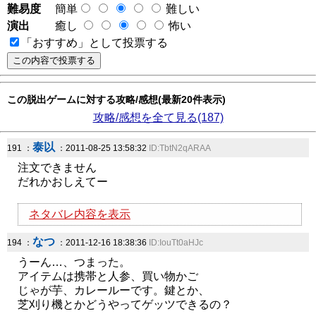
難易度
簡単
難しい
演出
癒し
怖い
「おすすめ」として投票する
この脱出ゲームに対する攻略/感想(最新20件表示)
攻略/感想を全て見る(187)
泰以
191 ：
：2011-08-25 13:58:32
ID:TbtN2qARAA
注文できません
だれかおしえてー
ネタバレ内容を表示
なつ
194 ：
：2011-12-16 18:38:36
ID:IouTt0aHJc
うーん…、つまった。
アイテムは携帯と人参、買い物かご
じゃが芋、カレールーです。鍵とか、
芝刈り機とかどうやってゲッツできるの？