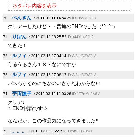
ネタバレ内容を表示
ぺんぎん
70 ：
：2011-01-11 14:54:29
ID:iu6ssIFRnU
クリアーしたけど・・普通のENDでした（*^_^*）
りぼん
71 ：
：2011-01-11 18:25:52
ID:u44Yuw0Jh2
できた！
ルフィ
72 ：
：2011-02-16 17:04:14
ID:WSUfG2WCtM
うるうるさん１８７なにですか
ルフィ
73 ：
：2011-02-16 17:08:17
ID:WSUfG2WCtM
パスわかるのにちかのいきかたわからない
宇宙撫子
74 ：
：2012-03-12 11:03:28
ID:1T7nMsBA6M
クリア♪
１END制覇です☆
なんだか、この作品気になってきました!!
。。。
75 ：
：2013-02-09 15:21:16
ID:nK6ErY3/Vs