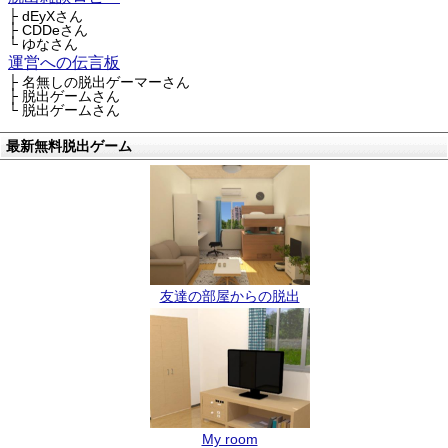
├ dEyXさん
├ CDDeさん
└ ゆなさん
運営への伝言板
├ 名無しの脱出ゲーマーさん
├ 脱出ゲームさん
└ 脱出ゲームさん
最新無料脱出ゲーム
友達の部屋からの脱出
My room