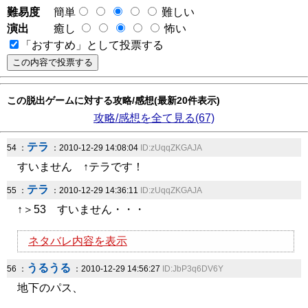
難易度
簡単
難しい
演出
癒し
怖い
「おすすめ」として投票する
この脱出ゲームに対する攻略/感想(最新20件表示)
攻略/感想を全て見る(67)
テラ
54 ：
：2010-12-29 14:08:04
ID:zUqqZKGAJA
すいません ↑テラです！
テラ
55 ：
：2010-12-29 14:36:11
ID:zUqqZKGAJA
↑＞53 すいません・・・
ネタバレ内容を表示
うるうる
56 ：
：2010-12-29 14:56:27
ID:JbP3q6DV6Y
地下のパス、