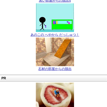
黒い部屋からの脱出5
あのこの へやから だっしゅつ！
石材の部屋からの脱出
PR