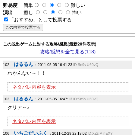
難易度
簡単
難しい
演出
癒し
怖い
「おすすめ」として投票する
この脱出ゲームに対する攻略/感想(最新20件表示)
攻略/感想を全て見る(118)
はるるん
102 ：
：2011-05-05 16:41:23
ID:Sn9v.U60vQ
わかんない～！！
ネタバレ内容を表示
はるるん
103 ：
：2011-05-05 16:47:12
ID:Sn9v.U60vQ
クリア～♪
ネタバレ内容を表示
いちごだいふく
106 ：
：2011-12-29 22:18:02
ID:XZzjMInEXY