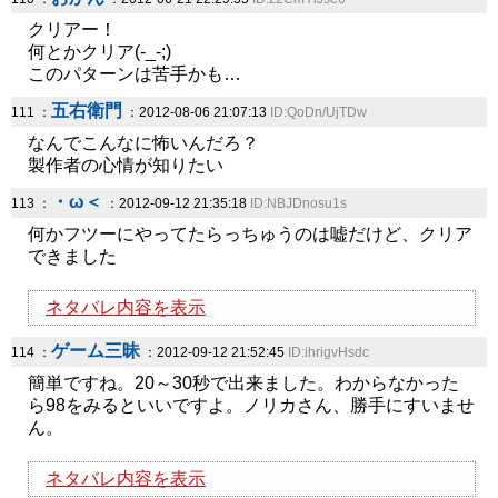
クリアー！
何とかクリア(-_-;)
このパターンは苦手かも…
五右衛門
111 ：
：2012-08-06 21:07:13
ID:QoDn/UjTDw
なんでこんなに怖いんだろ？
製作者の心情が知りたい
・ω＜
113 ：
：2012-09-12 21:35:18
ID:NBJDnosu1s
何かフツーにやってたらっちゅうのは嘘だけど、クリア
できました
ネタバレ内容を表示
ゲーム三昧
114 ：
：2012-09-12 21:52:45
ID:ihrigvHsdc
簡単ですね。20～30秒で出来ました。わからなかった
ら98をみるといいですよ。ノリカさん、勝手にすいませ
ん。
ネタバレ内容を表示