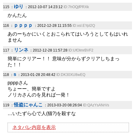
ゆり
115 ：
：2012-10-07 14:23:12
ID:7hOQjfPRXk
かんたん
ｐｐｐｐ
116 ：
：2012-12-28 11:15:55
ID:xsl.EYpI2Q
あのーちかにいくとおこられてはいろうとしてもはいれ
ません
リンネ
117 ：
：2012-12-28 11:57:28
ID:UfOImrBVF2
簡単にクリアー！！ 意味が分からずクリアしちまっ
た！！
s
118 ：
：2013-01-28 20:48:42
ID:DK30XU8wEQ
ppppさん
ちょーー、簡単ですよ
ノリカさんのを見れば一発！
怪盗にゃんこ
119 ：
：2013-03-20 08:26:04
ID:QAzYsANrVs
…いたずら心で人(猫?)を殺すな
ネタバレ内容を表示