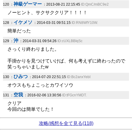
神級ゲーマー
120 ：
：2013-08-21 22:15:45
ID:QmC/mBC9e2
ノーヒント、サクサククリア！！！！
イケメソ
128 ：
：2014-03-31 09:51:15
ID:RN8WfY10W.
簡単だった
沖
129 ：
：2014-03-31 09:54:26
ID:cUXLBBIqSc
さっくり終わりました。
手掛かりを見つけていけば、何も考えずに終わったので
笑っちゃいましたw
ひみつ
130 ：
：2014-07-20 22:51:15
ID:Bc2anxYebI
オウスもちょこっとカワイソウ
空我
131 ：
：2016-02-06 13:30:56
ID:tFGcnYMDT.
クリア
今回のは簡単でした！
攻略/感想を全て見る(118)