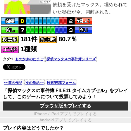
依頼を受けたマックス。埋められて
いた秘密が今、開封される。
181件
80.7％
1種類
タグ:1
ものかきのたまご
探偵マックスの事件簿シリーズ
<<前の作品
次の作品>>
検索/投稿フォーム
「探偵マックスの事件簿 FILE11 タイムカプセル」をプレイ
して、このゲームについて投票してみよう！
ブラウザ版をプレイする
iPhone / iPad アプリでプレイする
Android アプリでプレイする
プレイ内容はどうでしたか？