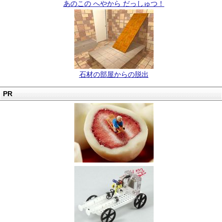
あのこの へやから だっしゅつ！
石材の部屋からの脱出
PR