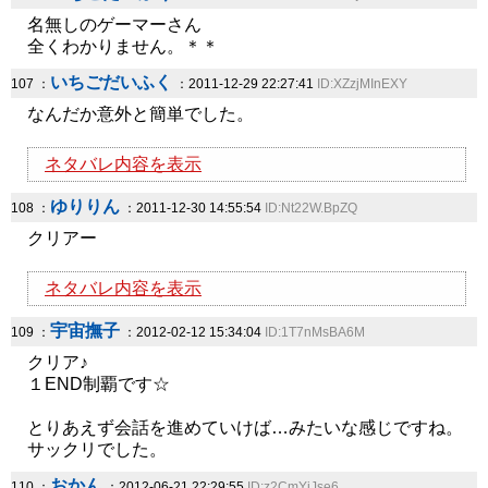
名無しのゲーマーさん
全くわかりません。＊＊
いちごだいふく
107 ：
：2011-12-29 22:27:41
ID:XZzjMInEXY
なんだか意外と簡単でした。
ネタバレ内容を表示
ゆりりん
108 ：
：2011-12-30 14:55:54
ID:Nt22W.BpZQ
クリアー
ネタバレ内容を表示
宇宙撫子
109 ：
：2012-02-12 15:34:04
ID:1T7nMsBA6M
クリア♪
１END制覇です☆
とりあえず会話を進めていけば…みたいな感じですね。
サックリでした。
おかん
110 ：
：2012-06-21 22:29:55
ID:z2CmYiJse6