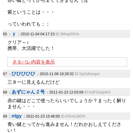
赤い鍵とってから全くできません（泣
紫ということは・・・
っていわれても；；
ｙ
65 ：
：2010-11-04 04:17:23
ID:3M/rgO0Vrk
クリア～♪
携帯、大活躍でした！
ネタバレ内容を表示
ひひひひひ
67 ：
：2010-11-06 16:28:32
ID:SpZxfmmgaI
三８一に見えるんだけど
あずにゃん２号
68 ：
：2011-01-23 12:03:09
ID:hQPGxQeIH2
赤の鍵はどこで使ったらいいでしょうか？まったく解り
ません・・・
ntgy
69 ：
：2011-01-23 15:46:05
ID:lPEmLiW20I
青い鍵とってから進みません！だれかおしえてくださ
い！