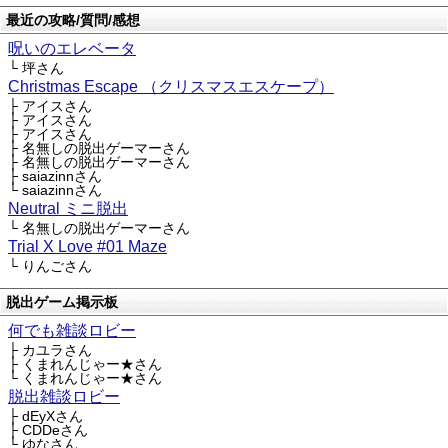
最近の攻略/質問/感想
呪いのエレベータ
└ 坪さん
Christmas Escape （クリスマスエスケープ）
├ アイスさん
├ アイスさん
├ アイスさん
├ 名無しの脱出ゲーマーさん
├ 名無しの脱出ゲーマーさん
├ saiazinnさん
└ saiazinnさん
Neutral ミニ脱出
└ 名無しの脱出ゲーマーさん
Trial X Love #01 Maze
└ りんごさん
脱出ゲーム掲示板
何でも雑談ロビー
├ カユラさん
├ くまれんじゃー★さん
└ くまれんじゃー★さん
脱出雑談ロビー
├ dEyXさん
├ CDDeさん
└ ゆなさん