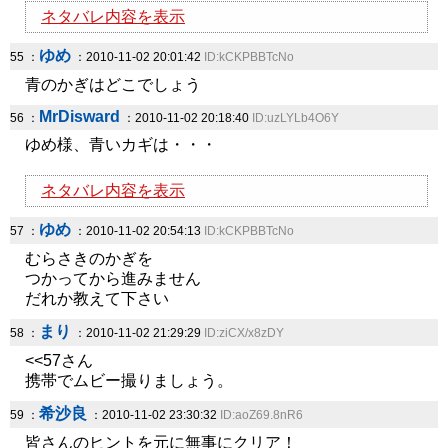
ネタバレ内容を表示
ゆめ
55 ：
：2010-11-02 20:01:42
ID:kCKPBBTcNo
青のかぎはどこでしょう
MrDisward
56 ：
：2010-11-02 20:18:40
ID:uzLYLb4O6Y
ゆめ様、青いカギは・・・
ネタバレ内容を表示
ゆめ
57 ：
：2010-11-02 20:54:13
ID:kCKPBBTcNo
むらさきのかぎを
つかってから進みません
だれか教えて下さい
まり
58 ：
：2010-11-02 21:29:29
ID:ziCX/x8zDY
<<57さん
携帯でムビー撮りましょう。
希沙良
59 ：
：2010-11-02 23:30:32
ID:aoZ69.8nR6
皆さんのヒントを元に無事にクリア！