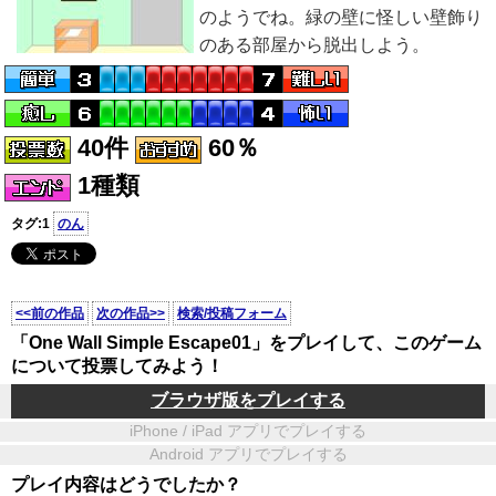
のようでね。緑の壁に怪しい壁飾り
のある部屋から脱出しよう。
40件
60％
1種類
タグ:1
のん
<<前の作品
次の作品>>
検索/投稿フォーム
「One Wall Simple Escape01」をプレイして、このゲーム
について投票してみよう！
ブラウザ版をプレイする
iPhone / iPad アプリでプレイする
Android アプリでプレイする
プレイ内容はどうでしたか？