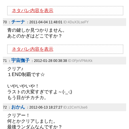
ネタバレ内容を表示
チーナ
70 ：
：2011-04-04 11:48:01
ID:4DuX3LseFY
青の鍵しか見つかりません。
あとのかぎはどこですか？
ネタバレ内容を表示
宇宙撫子
71 ：
：2012-01-28 00:38:38
ID:0FjnVPMcKk
クリア♪
１END制覇です☆
いやいやいや！
ラストの大変すぎですよ～(-_-;)
もう目がチカチカ。
おかん
72 ：
：2012-06-13 18:27:27
ID:z2CmYiJse6
クリアー！
何とかクリアしました。
最後ランダムなんですか？