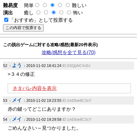
難易度
簡単
難しい
演出
癒し
怖い
「おすすめ」として投票する
この脱出ゲームに対する攻略/感想(最新20件表示)
攻略/感想を全て見る(70)
よう
52 ：
：2010-11-02 18:41:24
ID:XSQpNC4cEc
>３４の修正
ネタバレ内容を表示
メイ
53 ：
：2010-11-02 19:23:55
ID:1mDbw8CScY
赤の鍵ってどこにありますか？
メイ
54 ：
：2010-11-02 19:29:58
ID:1mDbw8CScY
ごめんなさい～見つかりました。