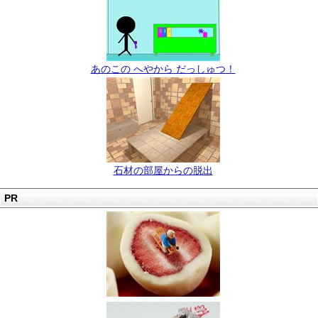
あのこの へやから だっしゅつ！
石材の部屋からの脱出
PR