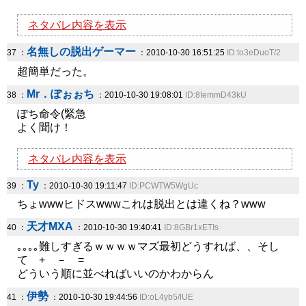
ネタバレ内容を表示
名無しの脱出ゲーマー
37 ：
：2010-10-30 16:51:25
ID:to3eDuoT/2
超簡単だった。
Mr．ぽぉぉち
38 ：
：2010-10-30 19:08:01
ID:8IemmD43kU
ぽち命令(緊急
よく聞け！
ネタバレ内容を表示
Ty
39 ：
：2010-10-30 19:11:47
ID:PCWTW5WgUc
ちょwwwヒドスwwwこれは脱出とは違くね？www
天才MXA
40 ：
：2010-10-30 19:40:41
ID:8GBr1xETIs
｡｡｡｡難しすぎるｗｗｗｗマズ最初どうすれば、、そし
て + － =
どういう順に並べればいいのかわからん
伊勢
41 ：
：2010-10-30 19:44:56
ID:oL4yb5/lUE