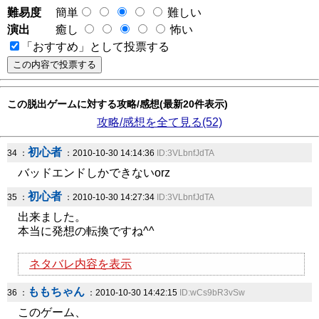
難易度
簡単
難しい
演出
癒し
怖い
「おすすめ」として投票する
この脱出ゲームに対する攻略/感想(最新20件表示)
攻略/感想を全て見る(52)
初心者
34 ：
：2010-10-30 14:14:36
ID:3VLbnfJdTA
バッドエンドしかできないorz
初心者
35 ：
：2010-10-30 14:27:34
ID:3VLbnfJdTA
出来ました。
本当に発想の転換ですね^^
ネタバレ内容を表示
ももちゃん
36 ：
：2010-10-30 14:42:15
ID:wCs9bR3vSw
このゲーム、