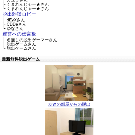
├ カユラさん
├ くまれんじゃー★さん
└ くまれんじゃー★さん
脱出雑談ロビー
├ dEyXさん
├ CDDeさん
└ ゆなさん
運営への伝言板
├ 名無しの脱出ゲーマーさん
├ 脱出ゲームさん
└ 脱出ゲームさん
最新無料脱出ゲーム
友達の部屋からの脱出