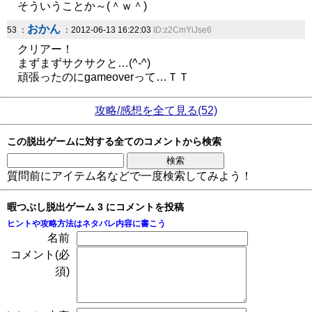
そういうことか～(＾ｗ＾)
おかん
53 ：
：2012-06-13 16:22:03
ID:z2CmYiJse6
クリアー！
まずまずサクサクと…(^-^)
頑張ったのにgameoverって…ＴＴ
攻略/感想を全て見る(52)
この脱出ゲームに対する全てのコメントから検索
質問前にアイテム名などで一度検索してみよう！
暇つぶし脱出ゲーム 3 にコメントを投稿
ヒントや攻略方法はネタバレ内容に書こう
名前
コメント(必
須)