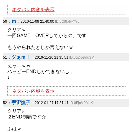
ネタバレ内容を表示
ｍ
50 ：
：2010-11-09 21:40:00
ID:5Ol9.4wYY6
クリアｗ
一回GAME OVERしてからの、です！
もうやられたとしか言えないｗ
ダぁｍｉ
51 ：
：2010-11-26 21:35:51
ID:0qDcetdu3M
えっ…ｗｗ
ハッピーENDしかできないし；
↓
ネタバレ内容を表示
宇宙撫子
52 ：
：2012-01-27 17:31:41
ID:0FjnVPMcKk
クリア♪
２END制覇です☆
ふはｗ