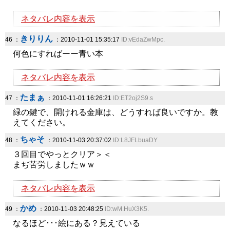
ネタバレ内容を表示
きりりん
46 ：
：2010-11-01 15:35:17
ID:vEdaZwMpc.
何色にすればーー青い本
ネタバレ内容を表示
たまぁ
47 ：
：2010-11-01 16:26:21
ID:ET2oj2S9.s
緑の鍵で、開けれる金庫は、どうすれば良いですか。教
えてください。
ちゃそ
48 ：
：2010-11-03 20:37:02
ID:L8JFLbuaDY
３回目でやっとクリア＞＜
まぢ苦労しましたｗｗ
ネタバレ内容を表示
かめ
49 ：
：2010-11-03 20:48:25
ID:wM.HuX3K5.
なるほど･･･絵にある？見えている