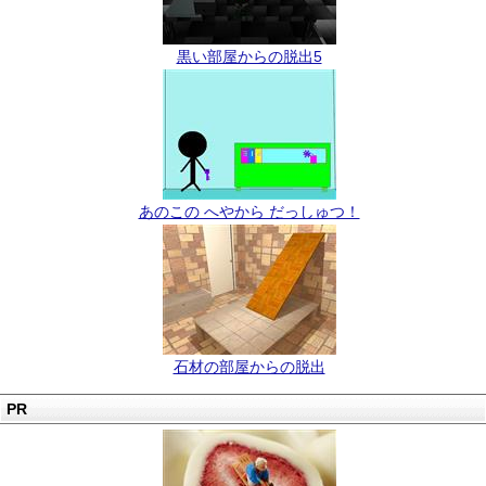
黒い部屋からの脱出5
あのこの へやから だっしゅつ！
石材の部屋からの脱出
PR