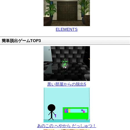
ELEMENTS
簡単脱出ゲームTOP3
黒い部屋からの脱出5
あのこの へやから だっしゅつ！