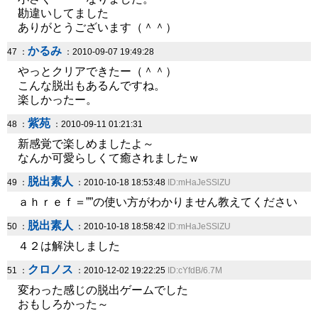
勘違いしてました
ありがとうございます（＾＾）
かるみ
47 ：
：2010-09-07 19:49:28
やっとクリアできたー（＾＾）
こんな脱出もあるんですね。
楽しかったー。
紫苑
48 ：
：2010-09-11 01:21:31
新感覚で楽しめましたよ～
なんか可愛らしくて癒されましたｗ
脱出素人
49 ：
：2010-10-18 18:53:48
ID:mHaJeSSlZU
ａｈｒｅｆ＝””の使い方がわかりません教えてください
脱出素人
50 ：
：2010-10-18 18:58:42
ID:mHaJeSSlZU
４２は解決しました
クロノス
51 ：
：2010-12-02 19:22:25
ID:cYfdB/6.7M
変わった感じの脱出ゲームでした
おもしろかった～