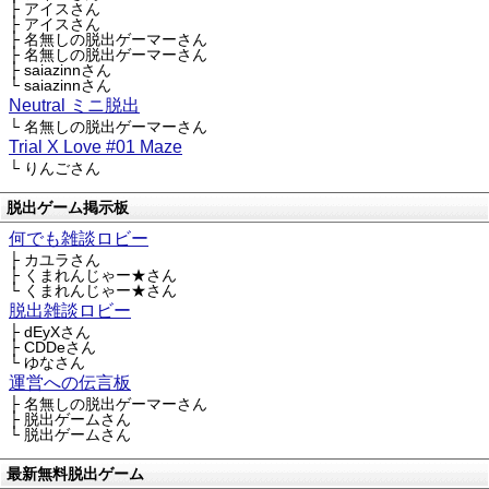
├ アイスさん
├ アイスさん
├ 名無しの脱出ゲーマーさん
├ 名無しの脱出ゲーマーさん
├ saiazinnさん
└ saiazinnさん
Neutral ミニ脱出
└ 名無しの脱出ゲーマーさん
Trial X Love #01 Maze
└ りんごさん
脱出ゲーム掲示板
何でも雑談ロビー
├ カユラさん
├ くまれんじゃー★さん
└ くまれんじゃー★さん
脱出雑談ロビー
├ dEyXさん
├ CDDeさん
└ ゆなさん
運営への伝言板
├ 名無しの脱出ゲーマーさん
├ 脱出ゲームさん
└ 脱出ゲームさん
最新無料脱出ゲーム