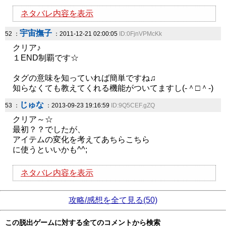
ネタバレ内容を表示
宇宙撫子
52 ：
：2011-12-21 02:00:05
ID:0FjnVPMcKk
クリア♪
１END制覇です☆
タグの意味を知っていれば簡単ですね♫
知らなくても教えてくれる機能がついてますし(-＾□＾-)
じゅな
53 ：
：2013-09-23 19:16:59
ID:9Q5CEF.gZQ
クリア～☆
最初？？でしたが、
アイテムの変化を考えてあちらこちら
に使うといいかも^^;
ネタバレ内容を表示
攻略/感想を全て見る(50)
この脱出ゲームに対する全てのコメントから検索