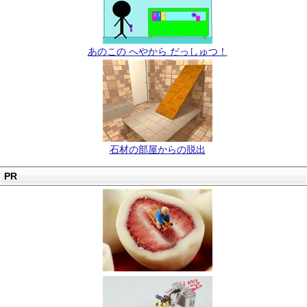
あのこの へやから だっしゅつ！
石材の部屋からの脱出
PR