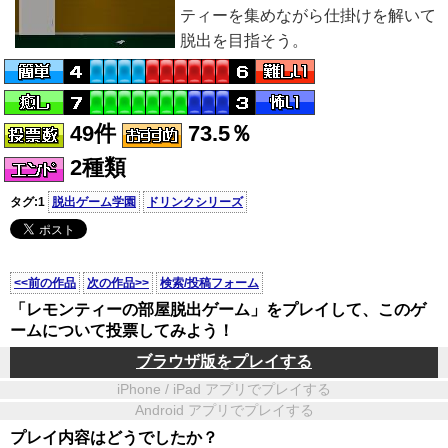
ティーを集めながら仕掛けを解いて
脱出を目指そう。
49件
73.5％
2種類
タグ:1
脱出ゲーム学園
ドリンクシリーズ
<<前の作品
次の作品>>
検索/投稿フォーム
「レモンティーの部屋脱出ゲーム」をプレイして、このゲ
ームについて投票してみよう！
ブラウザ版をプレイする
iPhone / iPad アプリでプレイする
Android アプリでプレイする
プレイ内容はどうでしたか？