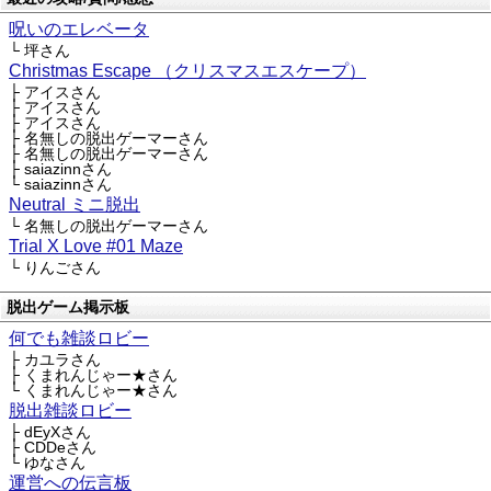
呪いのエレベータ
└ 坪さん
Christmas Escape （クリスマスエスケープ）
├ アイスさん
├ アイスさん
├ アイスさん
├ 名無しの脱出ゲーマーさん
├ 名無しの脱出ゲーマーさん
├ saiazinnさん
└ saiazinnさん
Neutral ミニ脱出
└ 名無しの脱出ゲーマーさん
Trial X Love #01 Maze
└ りんごさん
脱出ゲーム掲示板
何でも雑談ロビー
├ カユラさん
├ くまれんじゃー★さん
└ くまれんじゃー★さん
脱出雑談ロビー
├ dEyXさん
├ CDDeさん
└ ゆなさん
運営への伝言板