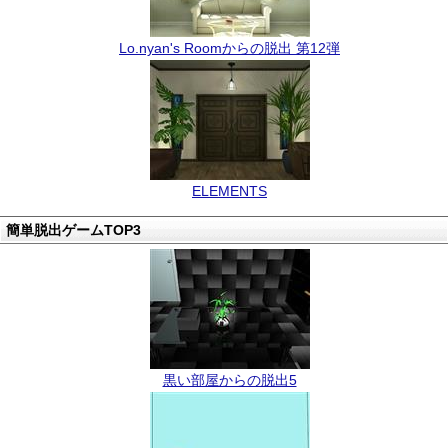
Lo.nyan's Roomからの脱出 第12弾
ELEMENTS
簡単脱出ゲームTOP3
黒い部屋からの脱出5