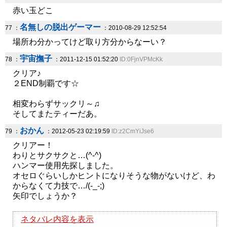
赤い玉どこ
名無しの脱出ゲーマー
77 ：
：2010-08-29 12:52:54
場所わ分かってけど取り方分からなーい？
宇宙撫子
78 ：
：2011-12-15 01:52:20
ID:0FjnVPMcKk
クリア♪
２END制覇です☆
相変わらずサックリ～♫
そしてまたティーだあ。
おかん
79 ：
：2012-05-23 02:19:59
ID:z2CmYiJse6
クリアー！
わりとサクサクと…(^-^)
ハンマー使用先探しました。
オセロぐらいしかヒントになりそうな物がないけど、わ
からなくて力技で…/(-_-;)
矢印でしょうか？
ネタバレ内容を表示