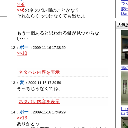
づ
>>9
脱出
>>6
のネタバレ欄のことかな？
Dan
それならくっつけなくても出たよ
人気脱
もう一個あると思われる鍵が見つからな
い･･･
ボー
12 ：
：2009-11-16 17:38:59
>>10
↓
雪
ネタバレ内容を表示
麦
13 ：
：2009-11-16 17:39:59
そっちじゃなくてね、
ネタバレ内容を表示
Lo
ボー
14 ：
：2009-11-16 17:49:29
出 
>>13
ありがとう