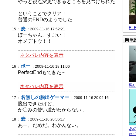
やっと視点変更できるところを見つけられた
ということでクリア！
普通のENDのようでした
EL
麦
15 ：
：2009-11-16 17:52:21
ぼーちゃん、すごい！
簡単脱
オメデトウ！！
ネタバレ内容を表示
ボー
16 ：
：2009-11-16 18:11:06
PerfectEndもできた～
黒
ネタバレ内容を表示
名無しの脱出ゲーマー
17 ：
：2009-11-16 20:04:16
脱出できたけど、
か〇みの使い道がわからない…
麦
18 ：
：2009-11-16 20:36:17
あー、だめだ。わかんない。
あ
ゅ