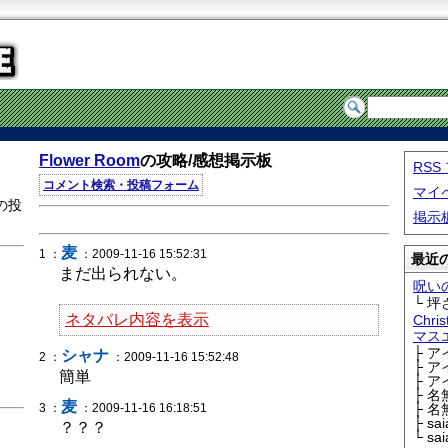
Flower Room
の攻略/感想掲示板
RS
コメント検索・投稿フォーム
マイ
の投
掲示
麦
1 ：
：2009-11-16 15:52:31
最近の
まだ出られない。
呪い
└ 坪
ネタバレ内容を表示
Chri
マス
├ 
シャナ
2 ：
：2009-11-16 15:52:48
├ 
簡単
├ 
├ 
麦
3 ：
：2009-11-16 16:18:51
├ 
├ sa
？？？
└ sa