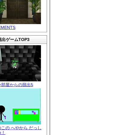
EMENTS
出ゲームTOP3
い部屋からの脱出5
のこの へやから だっし
つ！