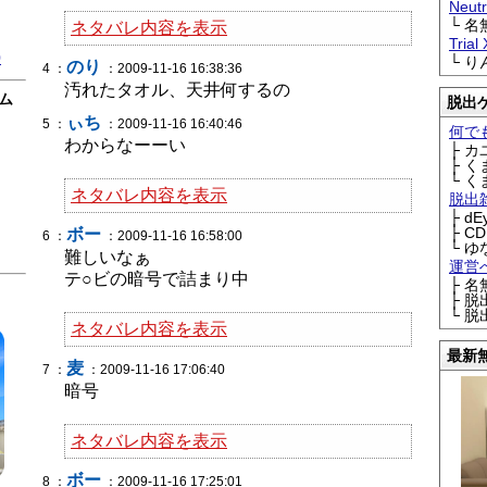
Neu
└ 
ネタバレ内容を表示
Trial
0
└ 
のり
4 ：
：2009-11-16 16:38:36
汚れたタオル、天井何するの
ム
脱出
ぃち
5 ：
：2009-11-16 16:40:46
何で
わからなーーい
├ 
├ 
└ 
ネタバレ内容を表示
脱出
├ d
├ C
ボー
6 ：
：2009-11-16 16:58:00
└ ゆ
難しいなぁ
運営
テ○ビの暗号で詰まり中
├ 
├ 
└ 
ネタバレ内容を表示
最新
麦
7 ：
：2009-11-16 17:06:40
暗号
ネタバレ内容を表示
ボー
8 ：
：2009-11-16 17:25:01