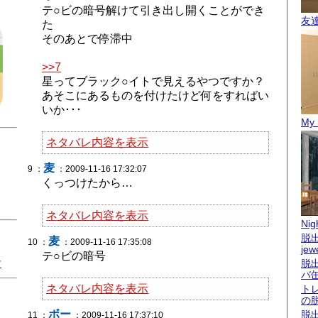
テ○ビの暗号解けて引き出し開くことができ
友
た
そのあとで停滞中
>>7
星ってブラック○イトで見えるやつですか？
あそこにあるものを付けたけど何をすればい
いか･･･
My 
ネタバレ内容を表示
麦
9 ：
：2009-11-16 17:32:07
くっつけたから…
ネタバレ内容を表示
Nigh
脱出
麦
10 ：
：2009-11-16 17:35:08
jew
テ○ビの暗号
君
脱
バ
ネタバレ内容を表示
ト
の
ボー
脱
11 ：
：2009-11-16 17:37:10