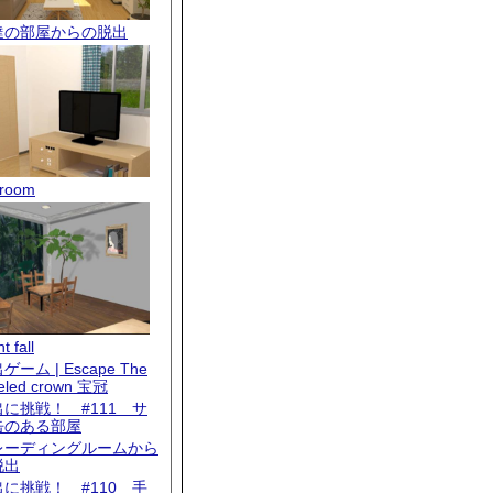
達の部屋からの脱出
room
t fall
ゲーム | Escape The
eled crown 宝冠
出に挑戦！ #111 サ
缶のある部屋
レーディングルームから
脱出
出に挑戦！ #110 手