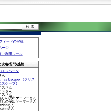
S フィードの登録
ページ
板ご利用ルール
攻略/質問/感想
のエレベータ
さん
stmas Escape （クリス
エスケープ）
アイスさん
アイスさん
アイスさん
名無しの脱出ゲーマーさん
名無しの脱出ゲーマーさん
iazinnさん
iazinnさん