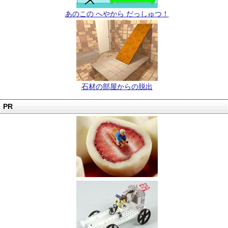
あのこの へやから だっしゅつ！
石材の部屋からの脱出
PR