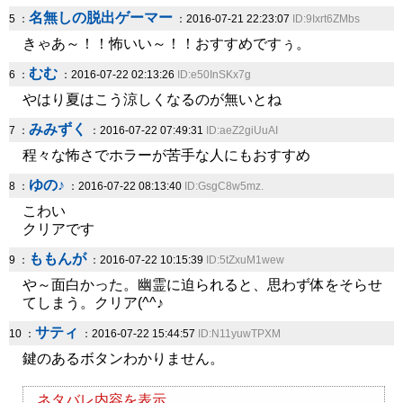
名無しの脱出ゲーマー
5 ：
：2016-07-21 22:23:07
ID:9Ixrt6ZMbs
きゃあ～！！怖いい～！！おすすめですぅ。
むむ
6 ：
：2016-07-22 02:13:26
ID:e50InSKx7g
やはり夏はこう涼しくなるのが無いとね
みみずく
7 ：
：2016-07-22 07:49:31
ID:aeZ2giUuAI
程々な怖さでホラーが苦手な人にもおすすめ
ゆの♪
8 ：
：2016-07-22 08:13:40
ID:GsgC8w5mz.
こわい
クリアです
ももんが
9 ：
：2016-07-22 10:15:39
ID:5tZxuM1wew
や～面白かった。幽霊に迫られると、思わず体をそらせ
てしまう。クリア(^^♪
サティ
10 ：
：2016-07-22 15:44:57
ID:N11yuwTPXM
鍵のあるボタンわかりません。
ネタバレ内容を表示