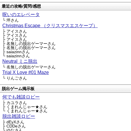
最近の攻略/質問/感想
呪いのエレベータ
└ 坪さん
Christmas Escape （クリスマスエスケープ）
├ アイスさん
├ アイスさん
├ アイスさん
├ 名無しの脱出ゲーマーさん
├ 名無しの脱出ゲーマーさん
├ saiazinnさん
└ saiazinnさん
Neutral ミニ脱出
└ 名無しの脱出ゲーマーさん
Trial X Love #01 Maze
└ りんごさん
脱出ゲーム掲示板
何でも雑談ロビー
├ カユラさん
├ くまれんじゃー★さん
└ くまれんじゃー★さん
脱出雑談ロビー
├ dEyXさん
├ CDDeさん
└ ゆなさん