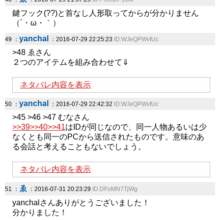
鍵フック(??)と首なし人形取ってからが分かりません
（´・ω・｀）
yanchal
49 ：
：2016-07-29 22:25:23
ID:WJeQPWvfUc
>48 ゑさん
２つのアイテムを組み合わせて⇓
ネタバレ内容を表示
yanchal
50 ：
：2016-07-29 22:42:32
ID:WJeQPWvfUc
>45 >46 >47 むなさん
>>39
>>40
>>41
はIDが同じなので、同一人物あるいは少
なくとも同一のPCから送信されたものです。意味のあ
る会話と考えることもないでしょう。
ネタバレ内容を表示
ゑ
51 ：
：2016-07-31 20:23:29
ID:DFoMN7TjWg
yanchalさんありがとうございました！
分かりました！