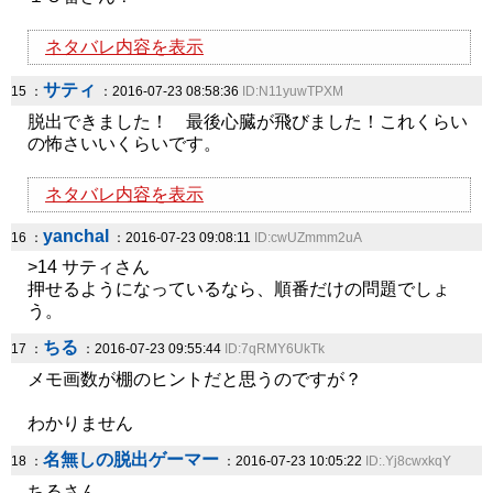
ネタバレ内容を表示
サティ
15 ：
：2016-07-23 08:58:36
ID:N11yuwTPXM
脱出できました！ 最後心臓が飛びました！これくらい
の怖さいいくらいです。
ネタバレ内容を表示
yanchal
16 ：
：2016-07-23 09:08:11
ID:cwUZmmm2uA
>14 サティさん
押せるようになっているなら、順番だけの問題でしょ
う。
ちる
17 ：
：2016-07-23 09:55:44
ID:7qRMY6UkTk
メモ画数が棚のヒントだと思うのですが？
わかりません
名無しの脱出ゲーマー
18 ：
：2016-07-23 10:05:22
ID:.Yj8cwxkqY
ちるさん、