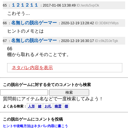
１２１２１１
65 ：
：2017-01-06 13:38:49
ID:/wofu5vpOk
こわそう…
名無しの脱出ゲーマー
66 ：
：2020-12-19 13:28:42
ID:3DBKtYMlys
ヒントのメモとは
名無しの脱出ゲーマー
67 ：
：2020-12-19 16:30:17
ID:c9kZ0JeTgk
66
棚から取れるメモのことです。
ネタバレ内容を表示
この脱出ゲームに対する全てのコメントから検索
質問前にアイテム名などで一度検索してみよう！
よくある検索：
人形
鍵
お札
幽霊
棚
この脱出ゲームにコメントを投稿
ヒントや攻略方法はネタバレ内容に書こう