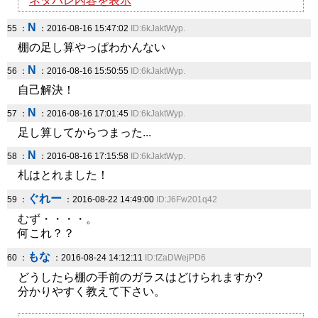
ネタバレ内容を表示
N
55 ：
：2016-08-16 15:47:02
ID:6kJaktWyp.
棚の足し算やっぱわかんない
N
56 ：
：2016-08-16 15:50:55
ID:6kJaktWyp.
自己解決！
N
57 ：
：2016-08-16 17:01:45
ID:6kJaktWyp.
足し算してからつまった...
N
58 ：
：2016-08-16 17:15:58
ID:6kJaktWyp.
札はとれました！
ぐれー
59 ：
：2016-08-22 14:49:00
ID:J6Fw201q42
むず・・・・。
何これ？？
もな
60 ：
：2016-08-24 14:12:11
ID:fZaDWejPD6
どうしたら棚の手前のガラスはどけられますか?
分かりやすく教えて下さい。