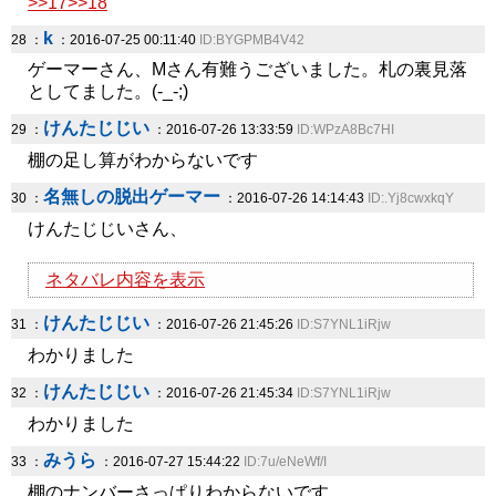
>>17
>>18
k
28 ：
：2016-07-25 00:11:40
ID:BYGPMB4V42
ゲーマーさん、Мさん有難うございました。札の裏見落
としてました。(-_-;)
けんたじじい
29 ：
：2016-07-26 13:33:59
ID:WPzA8Bc7HI
棚の足し算がわからないです
名無しの脱出ゲーマー
30 ：
：2016-07-26 14:14:43
ID:.Yj8cwxkqY
けんたじじいさん、
ネタバレ内容を表示
けんたじじい
31 ：
：2016-07-26 21:45:26
ID:S7YNL1iRjw
わかりました
けんたじじい
32 ：
：2016-07-26 21:45:34
ID:S7YNL1iRjw
わかりました
みうら
33 ：
：2016-07-27 15:44:22
ID:7u/eNeWf/I
棚のナンバーさっぱりわからないです