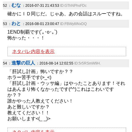
むな
52 ：
：2016-07-31 21:43:53
ID:GThNPhsFDc
確かにＩＤ同じだ。じゃあ、あの会話はスルーですね。
わと
53 ：
：2016-08-01 23:00:47
ID:FBWy8INxDQ
1END制覇です(´｡･o･｡`)
怖かった・・・！
ネタバレ内容を表示
進撃の巨人
54 ：
：2016-08-14 12:02:55
ID:5r5RSmW9H.
「肝試し計画」怖いですか？？
ホラー苦手です(>_<)
「肝試し計画・ウッサ編」はやったことあります！それ
はあんまり怖くなかったです(^^)これはこわいです
か？？
誰かやった人教えてください！
あと難しいですか？
教えてください！！
お願いします<(_ _)>