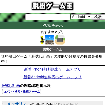
PC版を表示
おすすめアプリ
脱出ゲーム王
無料脱出ゲーム「肝試し計画」の攻略や難易度の投票を募集
中！
新着iPhone無料脱出ゲームアプリ
新着Android無料脱出ゲームアプリ
肝試し計画
の攻略/感想掲示板
コメント検索・投稿フォーム
キャサリン
1 ：
：2016-07-21 15:44:17
ID:amJg3TmHVI