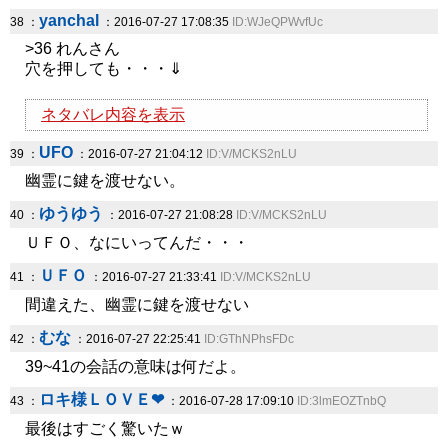
yanchal
38 ：
：2016-07-27 17:08:35
ID:WJeQPWvfUc
>36 れんさん
穴を押しても・・・⇓
ネタバレ内容を表示
UFO
39 ：
：2016-07-27 21:04:12
ID:V/MCKS2nLU
幽霊に鍵を渡せない。
ゆうゆう
40 ：
：2016-07-27 21:08:28
ID:V/MCKS2nLU
ＵＦＯ、なにいってんだ・・・
ＵＦＯ
41 ：
：2016-07-27 21:33:41
ID:V/MCKS2nLU
間違えた、幽霊に鍵を渡せない
むな
42 ：
：2016-07-27 22:25:41
ID:GThNPhsFDc
39~41の会話の意味は何だよ。
ロキ様ＬＯＶＥ❤
43 ：
：2016-07-28 17:09:10
ID:3lmEOZTnbQ
最後はすごく驚いたｗ