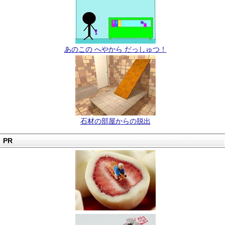
あのこの へやから だっしゅつ！
石材の部屋からの脱出
PR