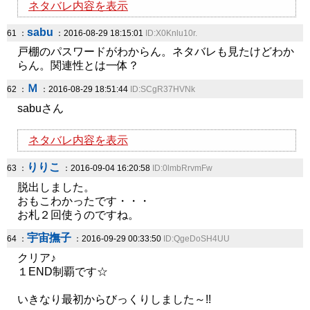
ネタバレ内容を表示
sabu
61 ：
：2016-08-29 18:15:01
ID:X0Knlu10r.
戸棚のパスワードがわからん。ネタバレも見たけどわか
らん。関連性とは一体？
Ｍ
62 ：
：2016-08-29 18:51:44
ID:SCgR37HVNk
sabuさん
ネタバレ内容を表示
りりこ
63 ：
：2016-09-04 16:20:58
ID:0lmbRrvmFw
脱出しました。
おもこわかったです・・・
お札２回使うのですね。
宇宙撫子
64 ：
：2016-09-29 00:33:50
ID:QgeDoSH4UU
クリア♪
１END制覇です☆
いきなり最初からびっくりしました～!!