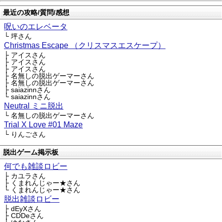
最近の攻略/質問/感想
呪いのエレベータ
└ 坪さん
Christmas Escape （クリスマスエスケープ）
├ アイスさん
├ アイスさん
├ アイスさん
├ 名無しの脱出ゲーマーさん
├ 名無しの脱出ゲーマーさん
├ saiazinnさん
└ saiazinnさん
Neutral ミニ脱出
└ 名無しの脱出ゲーマーさん
Trial X Love #01 Maze
└ りんごさん
脱出ゲーム掲示板
何でも雑談ロビー
├ カユラさん
├ くまれんじゃー★さん
└ くまれんじゃー★さん
脱出雑談ロビー
├ dEyXさん
├ CDDeさん