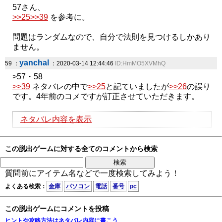
57さん、
>>25
>>39
を参考に。
問題はランダムなので、自分で法則を見つけるしかあり
ません。
yanchal
59 ：
：2020-03-14 12:44:46
ID:HmMO5XVMhQ
>57・58
>>39
ネタバレの中で
>>25
と記ていましたが
>>26
の誤り
です。4年前のコメですが訂正させていただきます。
ネタバレ内容を表示
この脱出ゲームに対する全てのコメントから検索
質問前にアイテム名などで一度検索してみよう！
よくある検索：
金庫
パソコン
電話
番号
pc
この脱出ゲームにコメントを投稿
ヒントや攻略方法はネタバレ内容に書こう