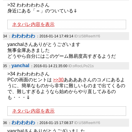
>32 わわわわわさん
身近にある「＝」のついている⇓
ネタバレ内容を表示
わわわわわ
34 ：
：2016-01-14 17:49:14
ID:US8ReerhY6
yanchalさんありがとうございます
無事金庫あきました
どうやら自分にはこのゲーム難易度高すぎるようだ
yanchal
35 ：
：2016-01-14 21:35:00
ID:oRocLPo21s
>34 わわわわわさん
PCの画面のヒントは
>>30
ああああさんのコメにあるよ
うに、簡単なものから非常に難しいものまで出てくるの
で、難しすぎるようなら始めからやり直してみるの
も・・・⇓
ネタバレ内容を表示
わわわわわ
36 ：
：2016-01-15 17:08:37
ID:US8ReerhY6
yanchalさんありがとうございました