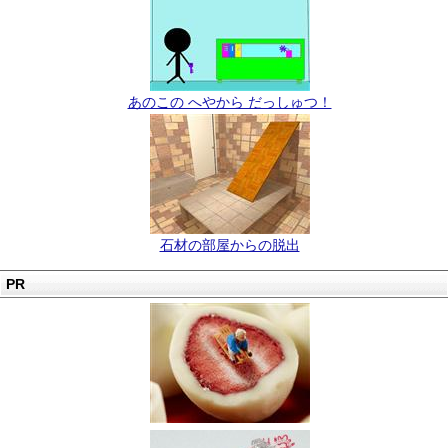
あのこの へやから だっしゅつ！
石材の部屋からの脱出
PR