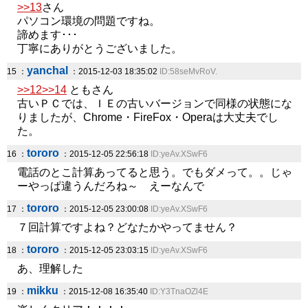
>>13
さん
パソコン環境の問題ですね。
諦めます･･･
丁寧にありがとうございました。
yanchal
15 ：
：2015-12-03 18:35:02
ID:58seMvRoV.
>>12
>>14
ともさん
古いＰＣでは、ＩＥの古いバージョンで同様の状態にな
りましたが、Chrome・FireFox・Operaは大丈夫でし
た。
tororo
16 ：
：2015-12-05 22:56:18
ID:yeAv.XSwF6
電話のとこ計算あってると思う。でもダメって。。じゃ
ーやっぱ違うんだろね～ えーなんで
tororo
17 ：
：2015-12-05 23:00:08
ID:yeAv.XSwF6
７回計算ですよね？どなたかやってません？
tororo
18 ：
：2015-12-05 23:03:15
ID:yeAv.XSwF6
あ、理解した
mikku
19 ：
：2015-12-08 16:35:40
ID:Y3TnaOZl4E