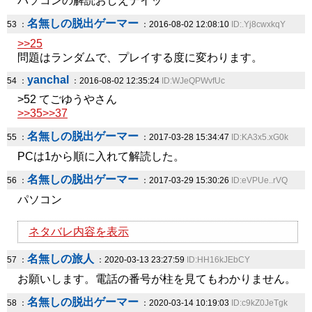
パソコンの解読おしえテイッ
名無しの脱出ゲーマー
53 ：
：2016-08-02 12:08:10
ID:.Yj8cwxkqY
>>25
問題はランダムで、プレイする度に変わります。
yanchal
54 ：
：2016-08-02 12:35:24
ID:WJeQPWvfUc
>52 てごゆうやさん
>>35
>>37
名無しの脱出ゲーマー
55 ：
：2017-03-28 15:34:47
ID:KA3x5.xG0k
PCは1から順に入れて解読した。
名無しの脱出ゲーマー
56 ：
：2017-03-29 15:30:26
ID:eVPUe..rVQ
パソコン
ネタバレ内容を表示
名無しの旅人
57 ：
：2020-03-13 23:27:59
ID:HH16kJEbCY
お願いします。電話の番号が柱を見てもわかりません。
名無しの脱出ゲーマー
58 ：
：2020-03-14 10:19:03
ID:c9kZ0JeTgk