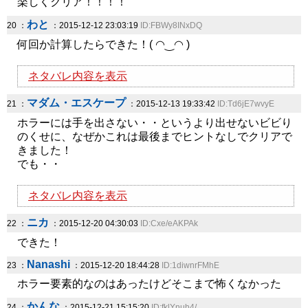
楽しくクリア！！！！
わと
20 ：
：2015-12-12 23:03:19
ID:FBWy8INxDQ
何回か計算したらできた！( ◠‿◠ )
ネタバレ内容を表示
マダム・エスケープ
21 ：
：2015-12-13 19:33:42
ID:Td6jE7wvyE
ホラーには手を出さない・・というより出せないビビり
のくせに、なぜかこれは最後までヒントなしでクリアで
きました！
でも・・
ネタバレ内容を表示
ニカ
22 ：
：2015-12-20 04:30:03
ID:Cxe/eAKPAk
できた！
Nanashi
23 ：
：2015-12-20 18:44:28
ID:1diwnrFMhE
ホラー要素的なのはあったけどそこまで怖くなかった
かんな
24 ：
：2015-12-21 15:15:20
ID:fklYnuh4/.