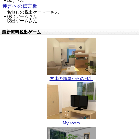
└ ゆなさん
運営への伝言板
├ 名無しの脱出ゲーマーさん
├ 脱出ゲームさん
└ 脱出ゲームさん
最新無料脱出ゲーム
友達の部屋からの脱出
My room