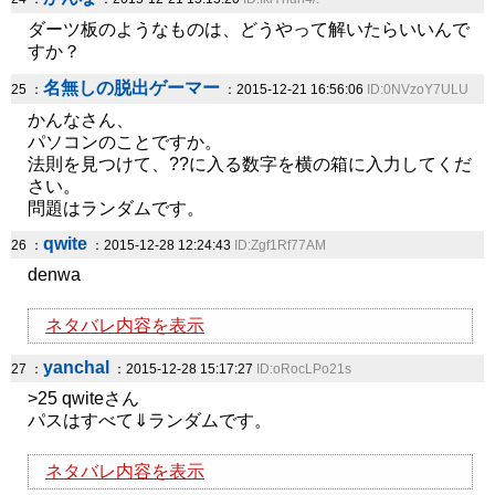
ダーツ板のようなものは、どうやって解いたらいいんで
すか？
名無しの脱出ゲーマー
25 ：
：2015-12-21 16:56:06
ID:0NVzoY7ULU
かんなさん、
パソコンのことですか。
法則を見つけて、??に入る数字を横の箱に入力してくだ
さい。
問題はランダムです。
qwite
26 ：
：2015-12-28 12:24:43
ID:Zgf1Rf77AM
denwa
ネタバレ内容を表示
yanchal
27 ：
：2015-12-28 15:17:27
ID:oRocLPo21s
>25 qwiteさん
パスはすべて⇓ランダムです。
ネタバレ内容を表示