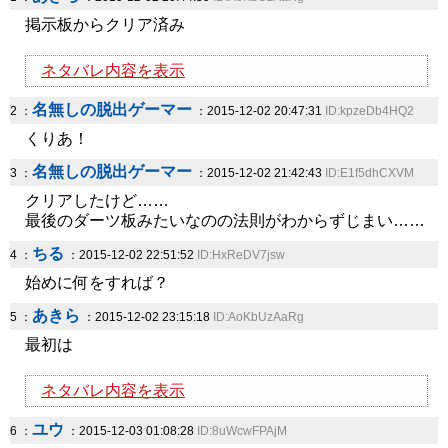
掲示板からクリア済み
ネタバレ内容を表示
名無しの脱出ゲーマー
2 ：
：2015-12-02 20:47:31
ID:kpzeDb4HQ2
くりあ！
名無しの脱出ゲーマー
3 ：
：2015-12-02 21:42:43
ID:E1f5dhCXVM
クリアしたけど……
最後のダーツ板みたいなのの法則がわからずじまい……
ちる
4 ：
：2015-12-02 22:51:52
ID:HxReDV7jsw
始めに何をすれば？
あきら
5 ：
：2015-12-02 23:15:18
ID:AoKbUzAaRg
最初は
ネタバレ内容を表示
ユウ
6 ：
：2015-12-03 01:08:28
ID:8uWcwFPAjM