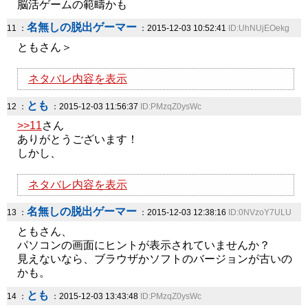
脳活ゲームの範疇かも
名無しの脱出ゲーマー
11 ：
：2015-12-03 10:52:41
ID:UhNUjEOekg
ともさん＞
ネタバレ内容を表示
とも
12 ：
：2015-12-03 11:56:37
ID:PMzqZ0ysWc
>>11
さん
ありがとうございます！
しかし、
ネタバレ内容を表示
名無しの脱出ゲーマー
13 ：
：2015-12-03 12:38:16
ID:0NVzoY7ULU
ともさん、
パソコンの画面にヒントが表示されていませんか？
見えないなら、ブラウザかソフトのバージョンが古いの
かも。
とも
14 ：
：2015-12-03 13:43:48
ID:PMzqZ0ysWc