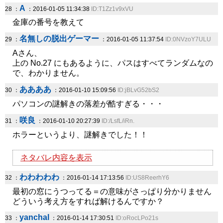
A
28 ：
：2016-01-05 11:34:38
ID:T1Zz1v9xVU
金庫の番号を教えて
名無しの脱出ゲーマー
29 ：
：2016-01-05 11:37:54
ID:0NVzoY7ULU
Aさん、
上の No.27 にもあるように、パスはすべてランダムなの
で、わかりません。
ああああ
30 ：
：2016-01-10 15:09:56
ID:jBLvG52bS2
パソコンの謎解きの落差が酷すぎる・・・
咲良
31 ：
：2016-01-10 20:27:39
ID:/LsfL/iRn.
ホラーというより、謎解きでした！！
ネタバレ内容を表示
わわわわわ
32 ：
：2016-01-14 17:13:56
ID:US8ReerhY6
最初の窓にうつってる＝の意味がさっぱり分かりません
どういう考え方をすれば解けるんですか？
yanchal
33 ：
：2016-01-14 17:30:51
ID:oRocLPo21s