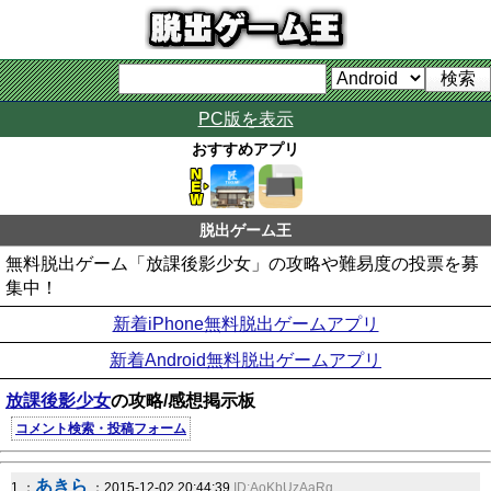
PC版を表示
おすすめアプリ
脱出ゲーム王
無料脱出ゲーム「放課後影少女」の攻略や難易度の投票を募
集中！
新着iPhone無料脱出ゲームアプリ
新着Android無料脱出ゲームアプリ
放課後影少女
の攻略/感想掲示板
コメント検索・投稿フォーム
あきら
1 ：
：2015-12-02 20:44:39
ID:AoKbUzAaRg