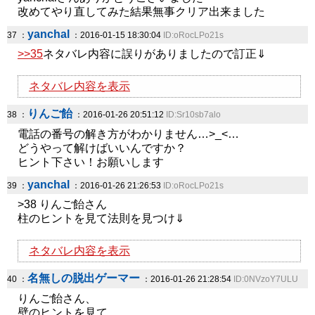
改めてやり直してみた結果無事クリア出来ました
yanchal
37 ：
：2016-01-15 18:30:04
ID:oRocLPo21s
>>35
ネタバレ内容に誤りがありましたので訂正⇓
ネタバレ内容を表示
りんご飴
38 ：
：2016-01-26 20:51:12
ID:Sr10sb7alo
電話の番号の解き方がわかりません…>_<…
どうやって解けばいいんですか？
ヒント下さい！お願いします
yanchal
39 ：
：2016-01-26 21:26:53
ID:oRocLPo21s
>38 りんご飴さん
柱のヒントを見て法則を見つけ⇓
ネタバレ内容を表示
名無しの脱出ゲーマー
40 ：
：2016-01-26 21:28:54
ID:0NVzoY7ULU
りんご飴さん、
壁のヒントを見て、