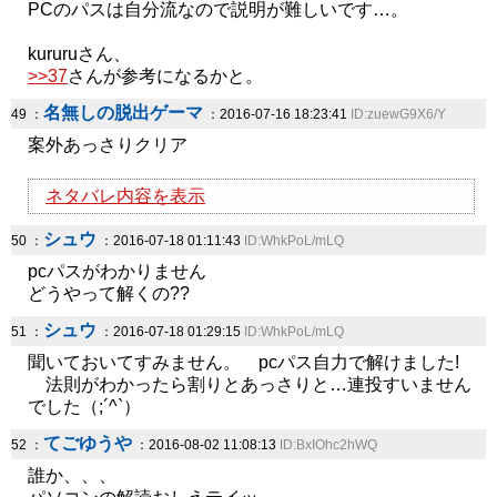
PCのパスは自分流なので説明が難しいです…。
kururuさん、
>>37
さんが参考になるかと。
名無しの脱出ゲーマ
49 ：
：2016-07-16 18:23:41
ID:zuewG9X6/Y
案外あっさりクリア
ネタバレ内容を表示
シュウ
50 ：
：2016-07-18 01:11:43
ID:WhkPoL/mLQ
pcパスがわかりません
どうやって解くの??
シュウ
51 ：
：2016-07-18 01:29:15
ID:WhkPoL/mLQ
聞いておいてすみません。 pcパス自力で解けました!
法則がわかったら割りとあっさりと…連投すいません
でした（;´^`）
てごゆうや
52 ：
：2016-08-02 11:08:13
ID:BxIOhc2hWQ
誰か、、、