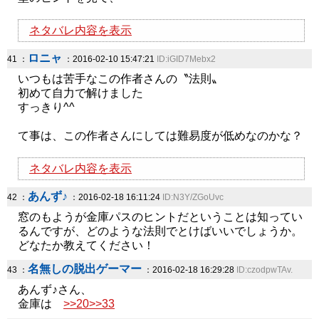
ネタバレ内容を表示
ロニャ
41 ：
：2016-02-10 15:47:21
ID:iGID7Mebx2
いつもは苦手なこの作者さんの〝法則〟
初めて自力で解けました
すっきり^^
て事は、この作者さんにしては難易度が低めなのかな？
ネタバレ内容を表示
あんず♪
42 ：
：2016-02-18 16:11:24
ID:N3Y/ZGoUvc
窓のもようが金庫パスのヒントだということは知ってい
るんですが、どのような法則でとけばいいでしょうか。
どなたか教えてください！
名無しの脱出ゲーマー
43 ：
：2016-02-18 16:29:28
ID:czodpwTAv.
あんず♪さん、
金庫は
>>20
>>33