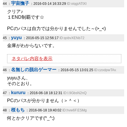
宇宙撫子
44 ：
：2016-03-14 16:33:29
ID:viqgiATIXI
クリア♪
１END制覇です☆
PCのパスは自力では分かりませんでした～(>_<)
yuyu
45 ：
：2016-05-15 12:56:17
ID:qobvXENb72
金庫がわからないです。
ネタバレ内容を表示
名無しの脱出ゲーマー
46 ：
：2016-05-15 13:01:25
ID:czodpwTAv.
yuyuさん、
そのとおり。
kururu
47 ：
：2016-06-18 18:12:31
ID:I.9GbsN2nQ
PCのパスが分かりません（＞＾＜）
桜もち
48 ：
：2016-06-18 19:40:02
ID:hvw6F.ESMg
何とかクリアです(^_^;)