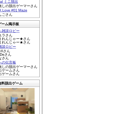
tral ミニ脱出
名無しの脱出ゲーマーさん
 X Love #01 Maze
りんごさん
ゲーム掲示板
も雑談ロビー
カユラさん
くまれんじゃー★さん
くまれんじゃー★さん
雑談ロビー
EyXさん
DDeさん
なさん
への伝言板
名無しの脱出ゲーマーさん
脱出ゲームさん
脱出ゲームさん
無料脱出ゲーム