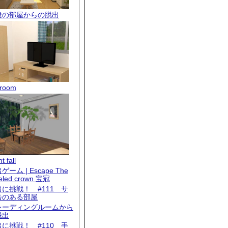
達の部屋からの脱出
room
t fall
ゲーム | Escape The
eled crown 宝冠
出に挑戦！ #111 サ
缶のある部屋
レーディングルームから
脱出
出に挑戦！ #110 手