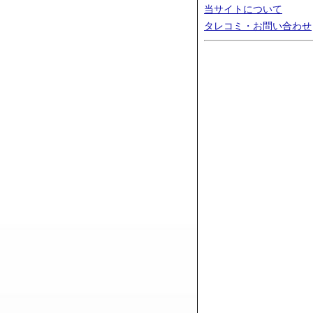
当サイトについて
タレコミ・お問い合わせ