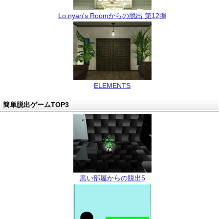
Lo.nyan's Roomからの脱出 第12弾
ELEMENTS
簡単脱出ゲームTOP3
黒い部屋からの脱出5