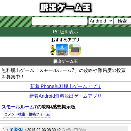
PC版を表示
おすすめアプリ
脱出ゲーム王
無料脱出ゲーム「スモールルーム7」の攻略や難易度の投票
を募集中！
新着iPhone無料脱出ゲームアプリ
新着Android無料脱出ゲームアプリ
スモールルーム7
の攻略/感想掲示板
コメント検索・投稿フォーム
mikku
1 ：
：2015-02-03 08:30:42
ID:vFxpTRQVic