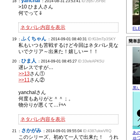
yanchal
18 ：
：2014-08-31 23:53:41
ID:zIys7J5FBc
>10 ひま人さん
何でって⇓
ネタバレ内容を表示
EL
ふくちゃん
19 ：
：2014-09-01 08:40:31
ID:fG3mTp3SKY
簡単脱
私もいつも苦戦するけど今回はネタバレ見な
いでクリア～出来た！嬉しいー！！
ひま人
20 ：
：2014-09-01 08:45:27
ID:33v/eAPK5U
遅レスですが…
>>13
さん①
>>11
さん②
黒
yanchalさん
何度もありがと＾＾；。
物分りが悪くて…ﾃﾍﾍ
ネタバレ内容を表示
さかがみ
21 ：
：2014-09-01 09:55:04
ID:4387ukwVRQ
あ
このシリーズ、初めて一人で出来た！ うれ
ゅ