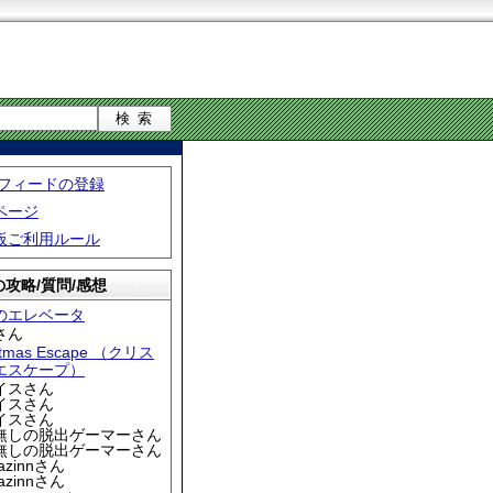
S フィードの登録
ページ
板ご利用ルール
攻略/質問/感想
のエレベータ
さん
stmas Escape （クリス
エスケープ）
アイスさん
アイスさん
アイスさん
名無しの脱出ゲーマーさん
名無しの脱出ゲーマーさん
iazinnさん
iazinnさん