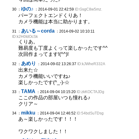
ゆの♪
30 ：
：2014-09-01 22:42:59
ID:GsgC8w5mz.
パーフェクトエンドくりあ！
カメラ機能は本当に助かります。
あいる～corda
31 ：
：2014-09-02 10:10:11
ID:k2H0IdOcSk
くりあ。
難易度も丁度よくって楽しかったです^^
次回作まってます!(^^)!
あめり
32 ：
：2014-09-02 13:26:37
ID:kJWheR332A
出来た☆
カメラ機能いいですね♪
楽しかったです(^_-)-☆
TAMA
33 ：
：2014-09-04 10:15:20
ID:zkKOCTAJDg
ここの作品の部屋いつも憧れる♪
クリア～
mikku
34 ：
：2014-09-04 12:46:52
ID:54bdSuTDsg
あ～楽しかったです！！！
ワクワクしました！！