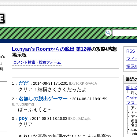
Lo.nyan's Roomからの脱出 第12弾
の攻略/感想
RS
掲示板
's
マイ
弾」
コメント検索・投稿フォーム
掲示
募
最近の
だだ
1 ：
：2014-08-31 17:52:01
ID:yToXKRwAdA
呪い
クリア！結構さくさくだったよ
└ 坪
Chri
名無しの脱出ゲーマー
2 ：
：2014-08-31 18:01:59
マス
ID:f6ud8js/hg
├ 
ぱ～ふぇくと～
├ 
├ 
poy
3 ：
：2014-08-31 18:10:03
ID:Dq9dZ.xjIs
├ 
クリア
├ 
├ sa
└ sa
きれいな画像で無理のないところが最高で