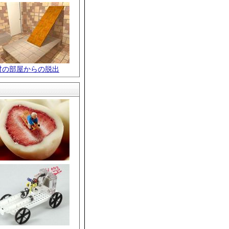
材の部屋からの脱出