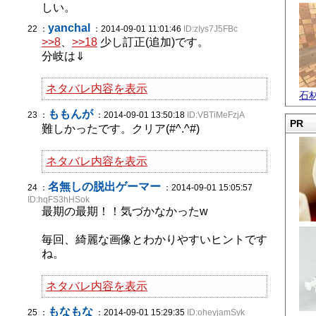
しい。
yanchal
22 ：
：2014-09-01 11:01:46
ID:zIys7J5FBc
>>8
、
>>18
少し訂正(追加)です。
分岐は⇓
ネタバレ内容を表示
石
ももんが
23 ：
：2014-09-01 13:50:18
ID:VBTiMeFzjA
PR
難しかったです。クリア(#^.^#)
ネタバレ内容を表示
名無しの脱出ゲーマー
24 ：
：2014-09-01 15:05:57
ID:hqFS3hHSok
最期の最期！！気づかなかったw
毎回、綺麗な画像とわかりやすいヒントです
ね。
ネタバレ内容を表示
もなもな
25 ：
：2014-09-01 15:29:35
ID:oheyjamSyk