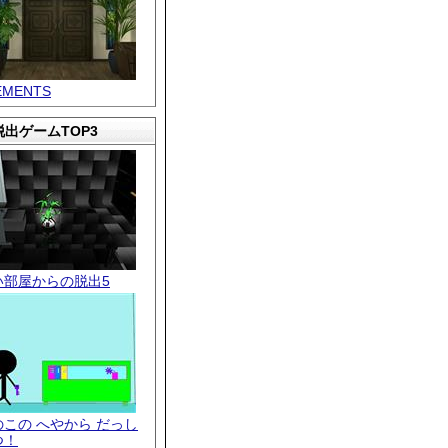
EMENTS
出ゲームTOP3
い部屋からの脱出5
のこの へやから だっし
つ！