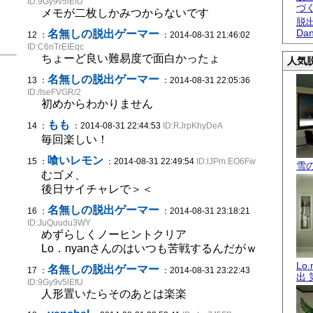
ID:9Gy9v5lEfU
づ
メモが二枚しかみつからないです
脱出
Dan
名無しの脱出ゲーマー
12 ：
：2014-08-31 21:46:02
ID:C6nTrEIEqc
ちょーど良い難易度で面白かったょ
人気脱
名無しの脱出ゲーマー
13 ：
：2014-08-31 22:05:36
ID:/IseFVGR/2
初めからわかりません
もも
14 ：
：2014-08-31 22:44:53
ID:RJrpKhyDeA
毎回楽しい！
喰いレモン
15 ：
：2014-08-31 22:49:54
ID:lJPm.EO6Fw
雪
むゴメ、
後日サイチャレで＞＜
名無しの脱出ゲーマー
16 ：
：2014-08-31 23:18:21
ID:JuQuudu3WY
めずらしくノーヒントクリア
Lo．nyanさんのはいつも苦戦するんだがｗ
Lo
名無しの脱出ゲーマー
17 ：
：2014-08-31 23:22:43
出 
ID:9Gy9v5lEfU
人形置いたらそのあとは楽楽