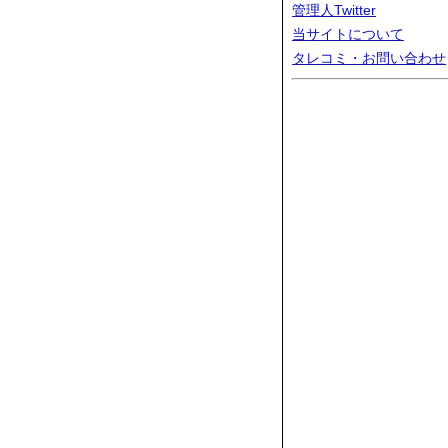
管理人Twitter
当サイトについて
タレコミ・お問い合わせ