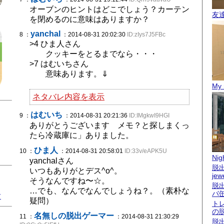
オーブンのヒントはどこでしょう？カーテン
友
を閉めるのに意味はありますか？
yanchal
8 ：
：2014-08-31 20:02:30
ID:zIys7J5FBc
>4 ひま人さん
クッキーをとるまでなら・・・
>7 はむいちさん
意味あります。⇓
My 
ネタバレ内容を表示
はむいち
9 ：
：2014-08-31 20:21:36
ID:IMgkwI9HGI
ありがとうございます メモ？と探しまくっ
たら冷蔵庫に」ありました。
ひま人
10 ：
：2014-08-31 20:58:01
ID:33v/eAPK5U
Nigh
yanchalさん
脱出
いつもありがとデス^o^。
jew
そうなんですね〜☆。
脱
…でも、なんでなんでしょうね？。（素朴な
バ
君
疑問）
ト
の
名無しの脱出ゲーマー
11 ：
：2014-08-31 21:30:29
脱