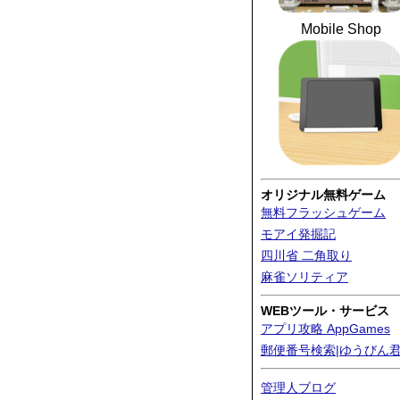
Mobile Shop
オリジナル無料ゲーム
無料フラッシュゲーム
モアイ発掘記
四川省 二角取り
麻雀ソリティア
WEBツール・サービス
アプリ攻略 AppGames
郵便番号検索|ゆうびん
管理人ブログ