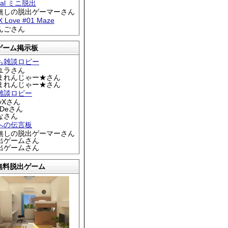
tral ミニ脱出
名無しの脱出ゲーマーさん
 X Love #01 Maze
りんごさん
ゲーム掲示板
も雑談ロビー
カユラさん
くまれんじゃー★さん
くまれんじゃー★さん
雑談ロビー
EyXさん
DDeさん
なさん
への伝言板
名無しの脱出ゲーマーさん
脱出ゲームさん
脱出ゲームさん
無料脱出ゲーム